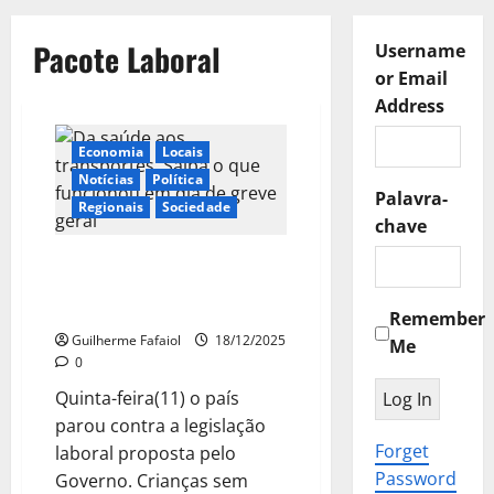
Pacote Laboral
Username
or Email
Address
Economia
Locais
Notícias
Política
Palavra-
Regionais
Sociedade
chave
Da saúde aos transportes. Saiba
o que funcionou em dia de
greve geral
Remember
Guilherme Fafaiol
18/12/2025
Me
0
Quinta-feira(11) o país
parou contra a legislação
Forget
laboral proposta pelo
Password
Governo. Crianças sem