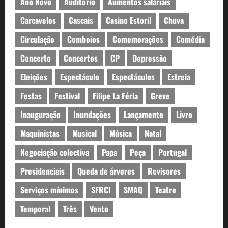
Ano Novo
Auditório
Aumentos salariais
Carcavelos
Cascais
Casino Estoril
Chuva
Circulação
Comboios
Comemorações
Comédia
Concerto
Concertos
CP
Depressão
Eleições
Espectáculo
Espectáculos
Estreia
Festas
Festival
Filipe La Féria
Greve
Inauguração
Inundações
Lançamento
Livro
Maquinistas
Musical
Música
Natal
Negociação colectiva
Papa
Peça
Portugal
Presidenciais
Queda de árvores
Revisores
Serviços mínimos
SFRCI
SMAQ
Teatro
Temporal
Três
Vento