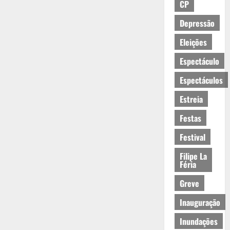
CP
Depressão
Eleições
Espectáculo
Espectáculos
Estreia
Festas
Festival
Filipe La
Féria
Greve
Inauguração
Inundações