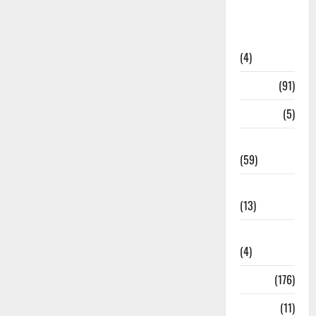
Artigos de
Opinião
(4)
Cultura
(91)
Desporto
(5)
Economia
(59)
Educação
(13)
Internacionais
(4)
Locais
(176)
Media
(11)