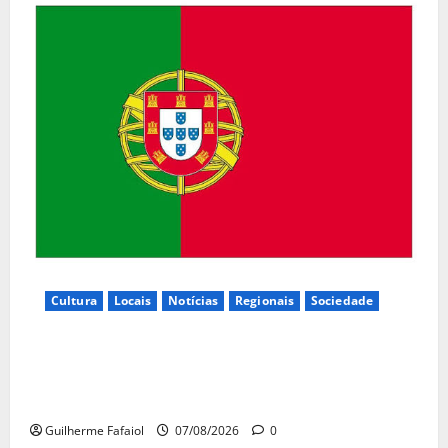
Cultura
Locais
Notícias
Regionais
Sociedade
Inauguração da exposição “A Logística da
Democracia – Os centros de imprensa das eleições
na Fundação Calouste Gulbenkian (1975–1984)”
Guilherme Fafaiol
07/08/2026
0