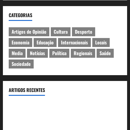
CATEGORIAS
Artigos de Opinião
Cultura
Desporto
Economia
Educação
Internacionais
Locais
Media
Notícias
Política
Regionais
Saúde
Sociedade
ARTIGOS RECENTES
Inauguração da exposição “A Logística da Democracia – Os
centros de imprensa das eleições na Fundação Calouste
Gulbenkian (1975–1984)”