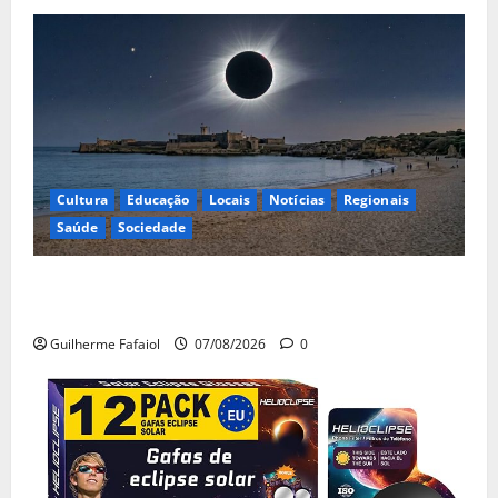
Cultura
Educação
Locais
Notícias
Regionais
Saúde
Sociedade
Eclipse solar de 12 de Agosto: Cascais prepara-se
para um espetáculo único no céu
Guilherme Fafaiol
07/08/2026
0