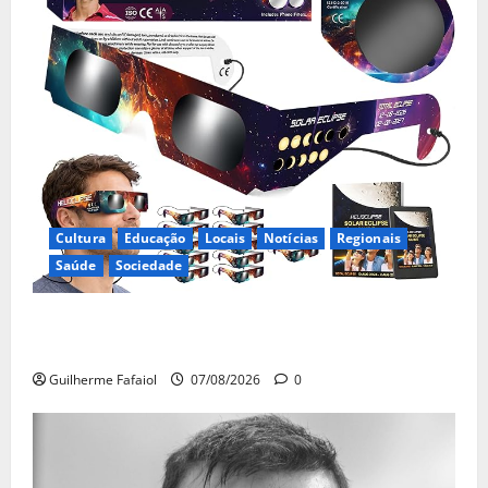
Cultura
Educação
Locais
Notícias
Regionais
Saúde
Sociedade
Óculos gratuitos para o eclipse solar já esgotaram.
Pode comprá-los em lojas e farmácias
Guilherme Fafaiol
07/08/2026
0