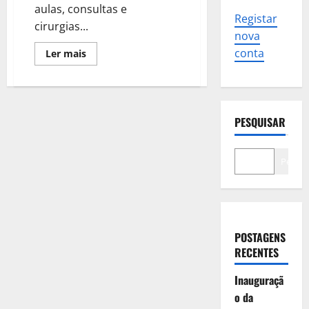
aulas, consultas e
Registar
cirurgias...
nova
conta
Leia
Ler mais
mais
sobre
Da
saúde
aos
transportes.
Saiba
PESQUISAR
o
que
funcionou
em
Pesqui
dia
de
greve
geral
POSTAGENS
RECENTES
Inauguraçã
o da