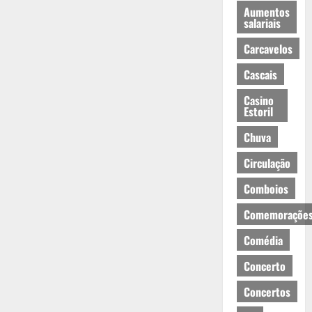
Aumentos
salariais
Carcavelos
Cascais
Casino
Estoril
Chuva
Circulação
Comboios
Comemoraçõe
Comédia
Concerto
Concertos