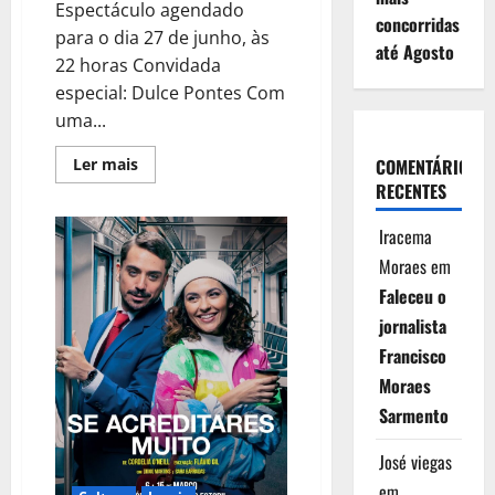
Espectáculo agendado
concorridas
para o dia 27 de junho, às
até Agosto
22 horas Convidada
especial: Dulce Pontes Com
uma...
Leia
Ler mais
COMENTÁRIOS
mais
RECENTES
sobre
Grande
Gala
Iracema
de
Flamenco
Moraes
em
no
Casino
Faleceu o
Estoril
com
jornalista
Daniel
Casares
Francisco
em
“O
Moraes
Poder
do
Sarmento
Subtil”
José viegas
em