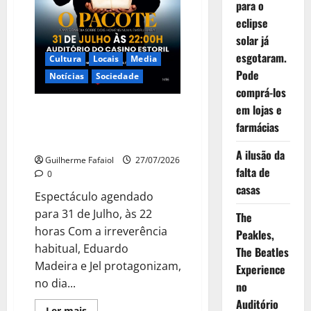
para o
eclipse
solar já
esgotaram.
Cultura
Locais
Media
Pode
Notícias
Sociedade
comprá-los
em lojas e
“O Pacote” com Eduardo
Madeira e Jel no Auditório do
farmácias
Casino Estoril
A ilusão da
Guilherme Fafaiol
27/07/2026
falta de
0
casas
Espectáculo agendado
para 31 de Julho, às 22
The
horas Com a irreverência
Peakles,
habitual, Eduardo
The Beatles
Madeira e Jel protagonizam,
Experience
no dia...
no
Auditório
Leia
Ler mais