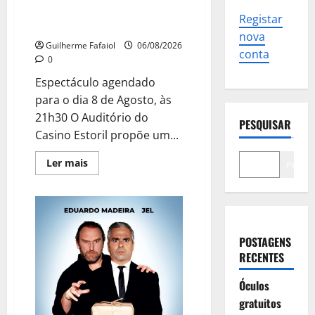
Experience no Auditório do
Registar
Casino Estoril
nova
Guilherme Fafaiol
06/08/2026
conta
0
Espectáculo agendado
para o dia 8 de Agosto, às
21h30 O Auditório do
PESQUISAR
Casino Estoril propõe um...
Leia
Ler mais
Pesqui
mais
sobre
The
Peakles,
The
Beatles
Experience
POSTAGENS
no
Auditório
RECENTES
do
Casino
Estoril
Óculos
gratuitos