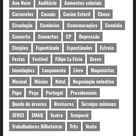
Ano Novo
Auditório
Aumentos salariais
Carcavelos
Cascais
Casino Estoril
Chuva
Circulação
Comboios
Comemorações
Comédia
Concerto
Concertos
CP
Depressão
Eleições
Espectáculo
Espectáculos
Estreia
Festas
Festival
Filipe La Féria
Greve
Inundações
Lançamento
Livro
Maquinistas
Musical
Música
Natal
Negociação colectiva
Papa
Peça
Portugal
Presidenciais
Queda de árvores
Revisores
Serviços mínimos
SFRCI
SMAQ
Teatro
Temporal
Trabalhadores Bilheteiras
Três
Vento