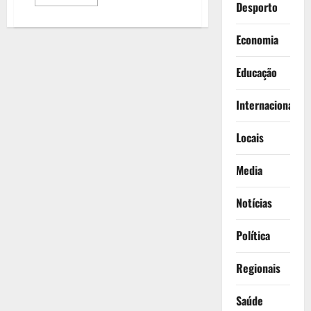
mais
Desporto
sobre
“O
Amansar
Economia
da
Fera”
brevemente
Educação
no
TEC
Internacionais
Locais
Media
Notícias
Política
Regionais
Saúde