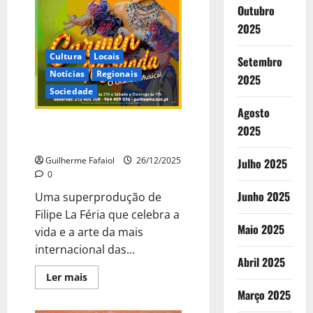
Outubro
para
6
2025
locais
Cultura
Locais
Setembro
Notícias
Regionais
2025
Sociedade
Agosto
Carmen Miranda – O Grande
2025
Musical
Guilherme Fafaiol
26/12/2025
Julho 2025
0
Junho 2025
Uma superprodução de
Filipe La Féria que celebra a
Maio 2025
vida e a arte da mais
internacional das...
Abril 2025
Leia
Ler mais
mais
Março 2025
sobre
Carmen