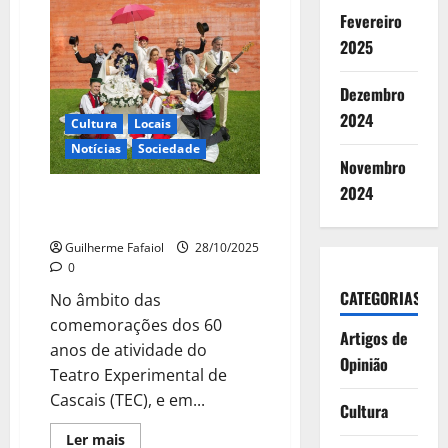
Miranda
–
Fevereiro
O
2025
Grande
Musical
Dezembro
2024
Cultura
Locais
Notícias
Sociedade
Novembro
2024
“O Amansar da Fera”
brevemente no TEC
Guilherme Fafaiol
28/10/2025
0
CATEGORIAS
No âmbito das
comemorações dos 60
Artigos de
anos de atividade do
Opinião
Teatro Experimental de
Cascais (TEC), e em...
Cultura
Leia
Ler mais