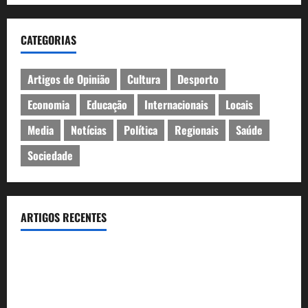
CATEGORIAS
Artigos de Opinião
Cultura
Desporto
Economia
Educação
Internacionais
Locais
Media
Notícias
Política
Regionais
Saúde
Sociedade
ARTIGOS RECENTES
Óculos gratuitos para o eclipse solar já esgotaram. Pode
comprá-los em lojas e farmácias
A ilusão da falta de casas