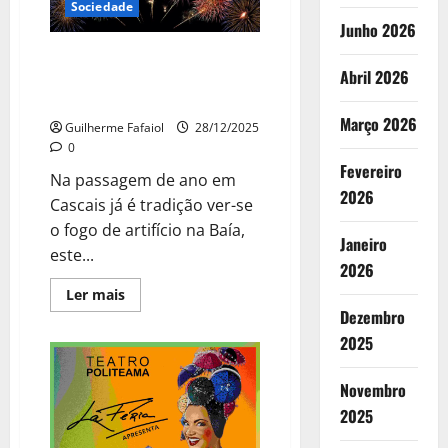
Sociedade
Junho 2026
Passagem de Ano em Cascais:
Abril 2026
Fogo de Artifício marcado para
6 locais
Março 2026
Guilherme Fafaiol
28/12/2025
0
Fevereiro
Na passagem de ano em
2026
Cascais já é tradição ver-se
o fogo de artifício na Baía,
Janeiro
este...
2026
Leia
Ler mais
mais
Dezembro
sobre
Passagem
2025
de
Ano
em
Novembro
Cascais:
Fogo
2025
de
Artifício
marcado