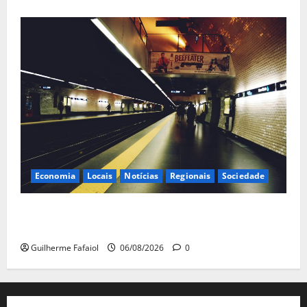
Economia
Locais
Notícias
Regionais
Sociedade
Linha Azul do Metro de Lisboa com horário reduzido
aos fins de semana em Agosto
Guilherme Fafaiol
06/08/2026
0