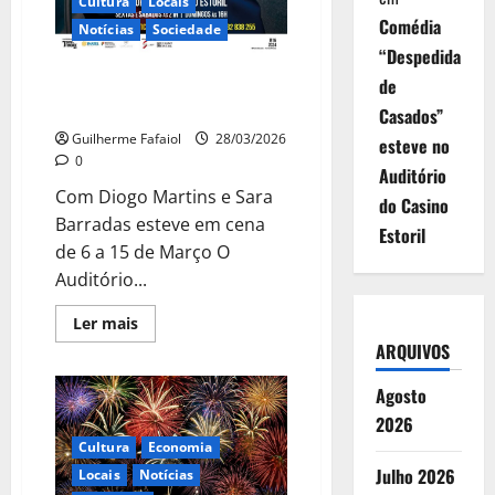
Cultura
Locais
Comédia
Notícias
Sociedade
“Despedida
“Se acreditares muito” esteve
de
no Auditório do Casino Estoril
Casados”
Guilherme Fafaiol
28/03/2026
esteve no
0
Auditório
Com Diogo Martins e Sara
do Casino
Barradas esteve em cena
Estoril
de 6 a 15 de Março O
Auditório...
Leia
Ler mais
mais
ARQUIVOS
sobre
“Se
acreditares
Agosto
muito”
esteve
2026
no
Auditório
Cultura
Economia
do
Julho 2026
Locais
Notícias
Casino
Estoril