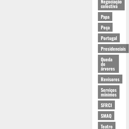
Negociação
colectiva
Papa
Peça
Portugal
Presidenciais
Queda
de
árvores
Revisores
Serviços
mínimos
SFRCI
SMAQ
Teatro