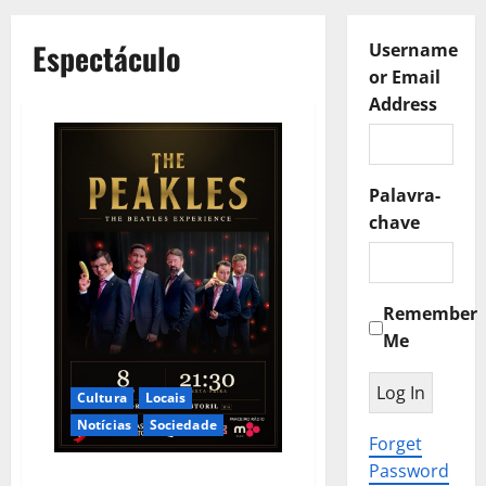
Espectáculo
Username
or Email
Address
Palavra-
chave
Remember
Me
Cultura
Locais
Notícias
Sociedade
Forget
Password
The Peakles, The Beatles