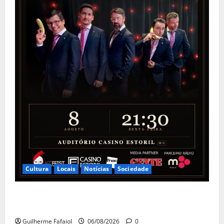
Cultura
Locais
Notícias
Sociedade
The Peakles, The Beatles Experience no Auditório do
Casino Estoril
Guilherme Fafaiol
06/08/2026
0