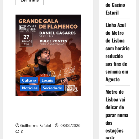
mais
do Casino
sobre
Estoril
“O
Pacote”
com
Linha Azul
Eduardo
Madeira e Jel no
do Metro
Auditório
do
de Lisboa
Casino
Estoril
com horário
reduzido
aos fins de
semana em
Agosto
Cultura
Locais
Notícias
Sociedade
Metro de
Lisboa vai
Grande Gala de Flamenco no
deixar de
Casino Estoril com Daniel
parar numa
Casares em “O Poder do Subtil”
das
Guilherme Fafaiol
08/06/2026
estações
0
mais