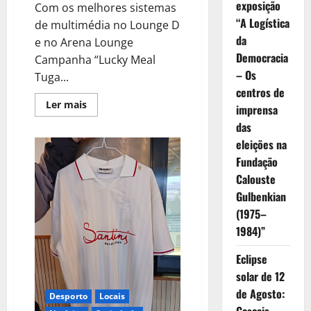
exposição
Com os melhores sistemas
“A Logística
de multimédia no Lounge D
da
e no Arena Lounge
Democracia
Campanha “Lucky Meal
– Os
Tuga...
centros de
Leia
Ler mais
imprensa
mais
sobre
das
Casino
Estoril
eleições na
e
Fundação
Casino
Lisboa
Calouste
com
entrada
Gulbenkian
livre
para
(1975–
assistir
1984)”
em
grandes
ecrãs
Eclipse
aos
jogos
solar de 12
do
“Mundial
de Agosto:
Desporto
Locais
2026”