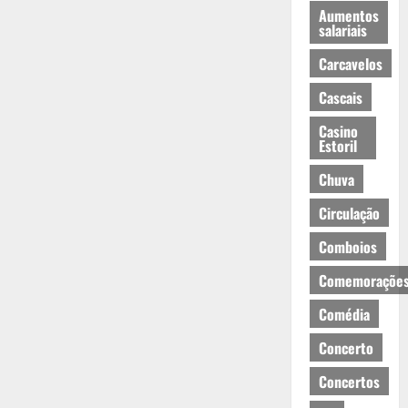
Aumentos
salariais
Carcavelos
Cascais
Casino
Estoril
Chuva
Circulação
Comboios
Comemoraçõe
Comédia
Concerto
Concertos