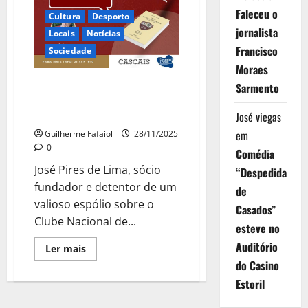
Faleceu o
Cultura
Desporto
jornalista
Locais
Notícias
Francisco
Sociedade
Moraes
Clube Nacional de Ginástica
Sarmento
lançou livro para celebrar os 75
anos
José viegas
em
Guilherme Fafaiol
28/11/2025
0
Comédia
José Pires de Lima, sócio
“Despedida
fundador e detentor de um
de
valioso espólio sobre o
Casados”
Clube Nacional de...
esteve no
Auditório
Leia
Ler mais
mais
do Casino
sobre
Clube
Estoril
Nacional
de
Ginástica