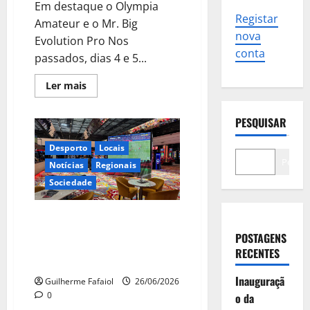
Em destaque o Olympia
Registar
Amateur e o Mr. Big
nova
Evolution Pro Nos
conta
passados, dias 4 e 5...
Leia
Ler mais
mais
sobre
Casino
PESQUISAR
Estoril
recebeu
no
Desporto
Locais
Salão
Preto
Pesqui
Notícias
Regionais
e
Prata
Sociedade
um
dos
maiores
Casino Estoril e Casino Lisboa
eventos
mundiais
com entrada livre para assistir
POSTAGENS
de
em grandes ecrãs aos jogos do
culturismo
RECENTES
e
“Mundial 2026”
fitness
Inauguraçã
Guilherme Fafaiol
26/06/2026
0
o da