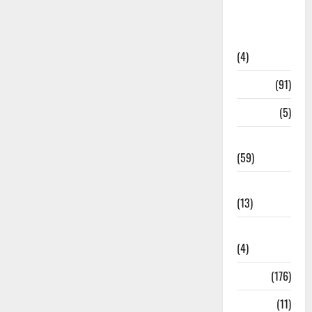
Artigos de
Opinião
(4)
Cultura
(91)
Desporto
(5)
Economia
(59)
Educação
(13)
Internacionais
(4)
Locais
(176)
Media
(11)