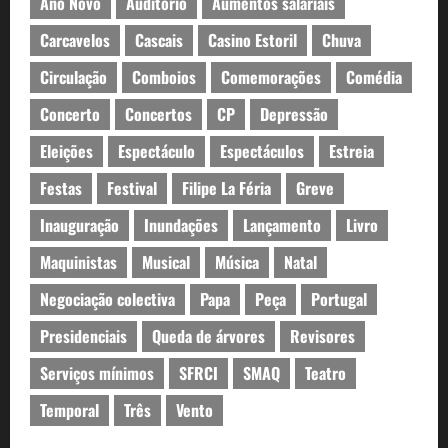
Ano Novo
Auditório
Aumentos salariais
Carcavelos
Cascais
Casino Estoril
Chuva
Circulação
Comboios
Comemorações
Comédia
Concerto
Concertos
CP
Depressão
Eleições
Espectáculo
Espectáculos
Estreia
Festas
Festival
Filipe La Féria
Greve
Inauguração
Inundações
Lançamento
Livro
Maquinistas
Musical
Música
Natal
Negociação colectiva
Papa
Peça
Portugal
Presidenciais
Queda de árvores
Revisores
Serviços mínimos
SFRCI
SMAQ
Teatro
Temporal
Três
Vento