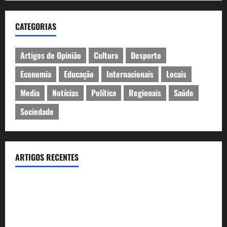
CATEGORIAS
Artigos de Opinião
Cultura
Desporto
Economia
Educação
Internacionais
Locais
Media
Notícias
Política
Regionais
Saúde
Sociedade
ARTIGOS RECENTES
Inauguração da exposição “A Logística da Democracia – Os
centros de imprensa das eleições na Fundação Calouste
Gulbenkian (1975–1984)”