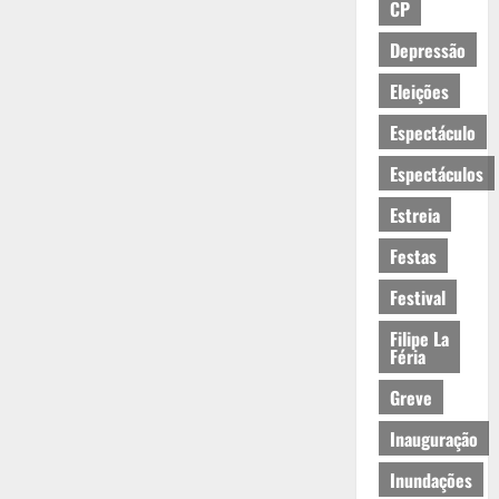
CP
Depressão
Eleições
Espectáculo
Espectáculos
Estreia
Festas
Festival
Filipe La
Féria
Greve
Inauguração
Inundações