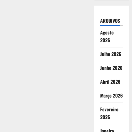
lançou
livro
para
celebrar
os
ARQUIVOS
75
anos
Agosto
2026
Julho 2026
Junho 2026
Abril 2026
Março 2026
Fevereiro
2026
Janeiro