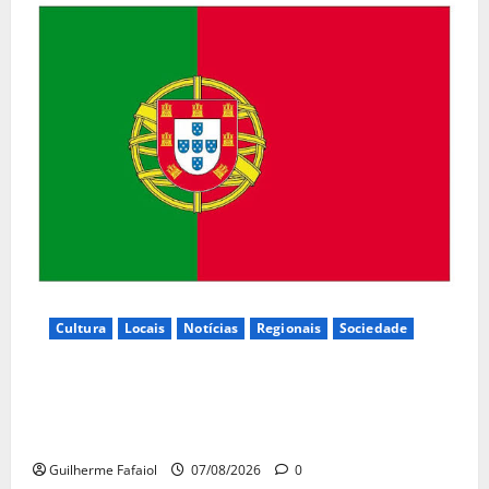
Cultura
Locais
Notícias
Regionais
Sociedade
Inauguração da exposição “A Logística da
Democracia – Os centros de imprensa das eleições
na Fundação Calouste Gulbenkian (1975–1984)”
Guilherme Fafaiol
07/08/2026
0