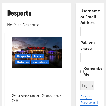
Desporto
Username
or Email
Address
Notícias Desporto
Palavra-
chave
Desporto
Locais
Notícias
Sociedade
Remember
Casino Estoril recebeu no Salão
Me
Preto e Prata um dos maiores
eventos mundiais de culturismo
e fitness
Guilherme Fafaiol
06/07/2026
Forget
0
Password