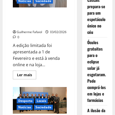
Cascais
Notícias
Sociedade
prepara-se
para um
Santini e Dramático de Cascais
espetáculo
juntaram-se para criar a
camisola mais cool da estação
único no
céu
Guilherme Fafaiol
03/02/2026
0
Óculos
A edição limitada foi
gratuitos
apresentada a 1 de
para o
Fevereiro e está à venda
eclipse
online e na loja...
solar já
esgotaram.
Leia
Ler mais
mais
Pode
sobre
Santini
comprá-los
e
Dramático
em lojas e
de
farmácias
Cascais
Desporto
Locais
juntaram-
se
Notícias
Sociedade
A ilusão da
para
criar