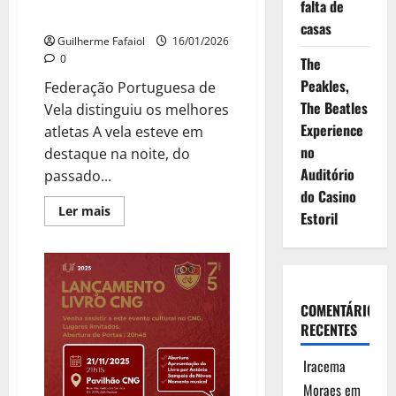
falta de
a
Gala dos Campeões da Vela
camisola
casas
mais
Guilherme Fafaiol
16/01/2026
cool
da
0
The
estação
Peakles,
Federação Portuguesa de
The Beatles
Vela distinguiu os melhores
Experience
atletas A vela esteve em
no
destaque na noite, do
Auditório
passado...
do Casino
Leia
Ler mais
Estoril
mais
sobre
Gala
dos
Campeões
da
Vela
COMENTÁRIOS
RECENTES
Iracema
Moraes
em