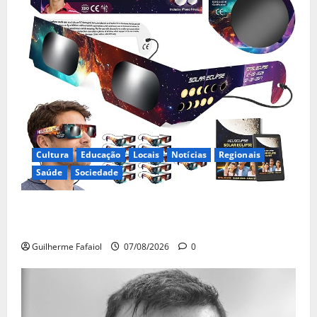
Cultura
Educação
Locais
Notícias
Regionais
Saúde
Sociedade
Óculos gratuitos para o eclipse solar já esgotaram.
Pode comprá-los em lojas e farmácias
Guilherme Fafaiol
07/08/2026
0