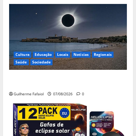
Cultura
Educação
Locais
Notícias
Regionais
Saúde
Sociedade
Eclipse solar de 12 de Agosto: Cascais prepara-se
para um espetáculo único no céu
Guilherme Fafaiol
07/08/2026
0