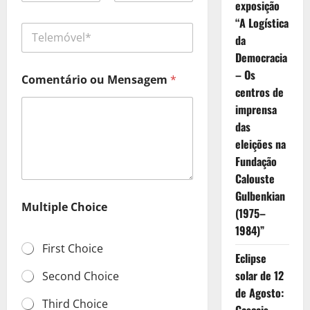
a
exposição
Email
Confirm Email
i
“A Logística
T
l
da
e
*
l
Democracia
e
– Os
Comentário ou Mensagem
*
m
centros de
ó
v
imprensa
e
das
l
eleições na
*
Fundação
Calouste
Gulbenkian
M
Multiple Choice
u
(1975–
l
1984)”
t
First Choice
i
Eclipse
p
solar de 12
l
Second Choice
e
de Agosto:
M
Third Choice