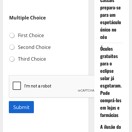
Cascais
u
prepara-se
l
t
para um
Multiple Choice
i
espetáculo
p
único no
l
First Choice
e
céu
M
u
Second Choice
Óculos
l
gratuitos
t
Third Choice
para o
i
p
eclipse
l
solar já
e
esgotaram.
Pode
comprá-los
Submit
em lojas e
farmácias
A ilusão da