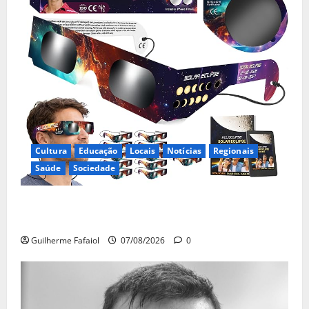
Cultura
Educação
Locais
Notícias
Regionais
Saúde
Sociedade
Óculos gratuitos para o eclipse solar já esgotaram.
Pode comprá-los em lojas e farmácias
Guilherme Fafaiol
07/08/2026
0