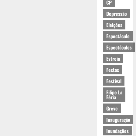
CP
Depressão
Eleições
Espectáculo
Espectáculos
Estreia
Festas
Festival
Filipe La
Féria
Greve
Inauguração
Inundações