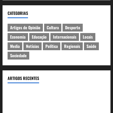
CATEGORIAS
Artigos de Opinião
Cultura
Desporto
Economia
Educação
Internacionais
Locais
Media
Notícias
Política
Regionais
Saúde
Sociedade
ARTIGOS RECENTES
Inauguração da exposição “A Logística da Democracia – Os
centros de imprensa das eleições na Fundação Calouste
Gulbenkian (1975–1984)”