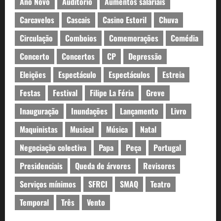
Ano Novo
Auditório
Aumentos salariais
Carcavelos
Cascais
Casino Estoril
Chuva
Circulação
Comboios
Comemorações
Comédia
Concerto
Concertos
CP
Depressão
Eleições
Espectáculo
Espectáculos
Estreia
Festas
Festival
Filipe La Féria
Greve
Inauguração
Inundações
Lançamento
Livro
Maquinistas
Musical
Música
Natal
Negociação colectiva
Papa
Peça
Portugal
Presidenciais
Queda de árvores
Revisores
Serviços mínimos
SFRCI
SMAQ
Teatro
Temporal
Três
Vento