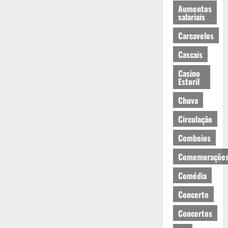
Aumentos
salariais
Carcavelos
Cascais
Casino
Estoril
Chuva
Circulação
Comboios
Comemoraçõe
Comédia
Concerto
Concertos