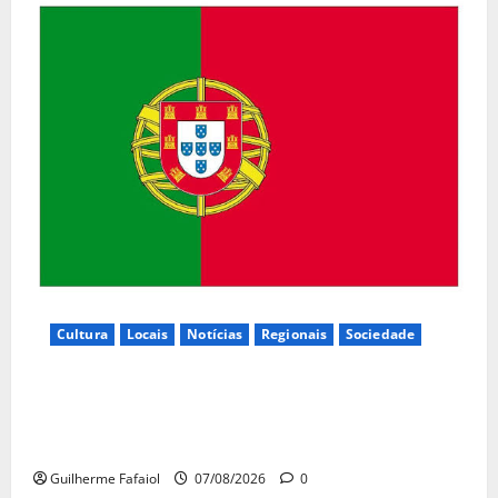
Cultura
Locais
Notícias
Regionais
Sociedade
Inauguração da exposição “A Logística da
Democracia – Os centros de imprensa das eleições
na Fundação Calouste Gulbenkian (1975–1984)”
Guilherme Fafaiol
07/08/2026
0