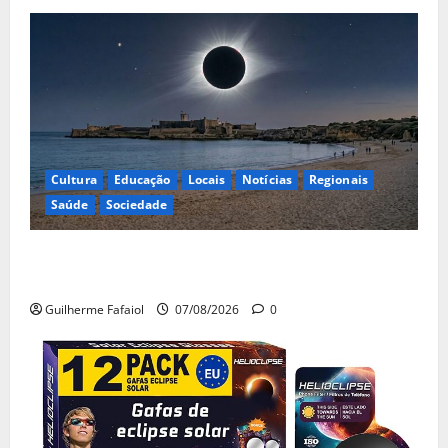
Cultura
Educação
Locais
Notícias
Regionais
Saúde
Sociedade
Eclipse solar de 12 de Agosto: Cascais prepara-se
para um espetáculo único no céu
Guilherme Fafaiol
07/08/2026
0