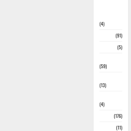
Artigos de
Opinião
(4)
Cultura
(91)
Desporto
(5)
Economia
(59)
Educação
(13)
Internacionais
(4)
Locais
(176)
Media
(11)