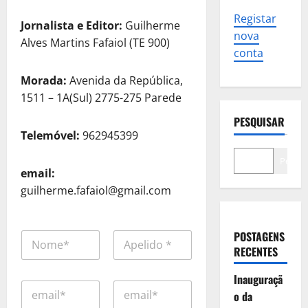
Registar
Jornalista e Editor:
Guilherme
nova
Alves Martins Fafaiol (TE 900)
conta
Morada:
Avenida da República,
1511 – 1A(Sul) 2775-275 Parede
PESQUISAR
Telemóvel:
962945399
Pesqui
email:
guilherme.fafaiol@gmail.com
N
POSTAGENS
a
RECENTES
m
First
Last
e
Inauguraçã
E
*
o da
m