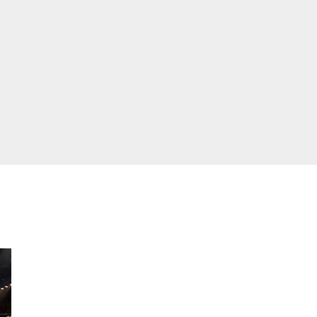
João Baião conquistou o público no Casino Estoril com três
contagiantes sessões de “Baião d’Oxigénio”