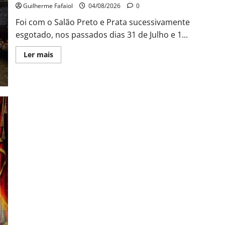
Guilherme Fafaiol
04/08/2026
0
Foi com o Salão Preto e Prata sucessivamente
esgotado, nos passados dias 31 de Julho e 1...
Leia
Ler mais
mais
sobre
João
Baião
conquistou
o
público
no
Casino
Estoril
com
três
contagiantes
sessões
de
“Baião
d’Oxigénio”
João Baião protagoniza “Baião d’Oxigénio” no Salão Preto e
Prata do Casino Estoril