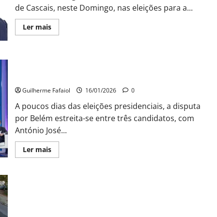
de Cascais, neste Domingo, nas eleições para a...
Leia
Ler mais
mais
sobre
PRESIDENCIAIS.
Os
três
Presidenciais 2026: corrida eleitoral fecha-se com disputa a
mais
votados
três
no
concelho
Guilherme Fafaiol
16/01/2026
0
de
Cascais
A poucos dias das eleições presidenciais, a disputa
por Belém estreita-se entre três candidatos, com
António José...
Leia
Ler mais
mais
sobre
Presidenciais
2026:
corrida
eleitoral
Cascais, Lisboa e Oeiras querem gerir linha ferroviária:
fecha-
“parceria entre os três” municípios pode contrariar
se
com
“concessão a privados” prevista
disputa