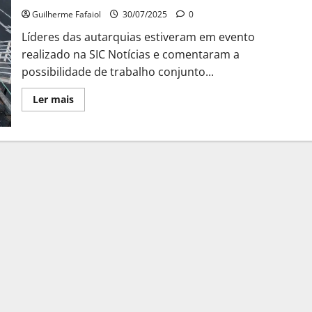
a
Guilherme Fafaiol
30/07/2025
0
três
Líderes das autarquias estiveram em evento
realizado na SIC Notícias e comentaram a
possibilidade de trabalho conjunto...
Leia
Ler mais
mais
sobre
Cascais,
Lisboa
e
Oeiras
querem
gerir
linha
ferroviária:
“parceria
entre
os
três”
municípios
pode
contrariar
“concessão
a
privados”
prevista