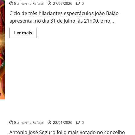
Guilherme Fafaiol
27/07/2026
0
Ciclo de três hilariantes espectáculos João Baião
apresenta, no dia 31 de Julho, às 21h00, e no...
Leia
Ler mais
mais
sobre
João
Baião
protagoniza
“Baião
d’Oxigénio”
no
Salão
Preto
e
Prata
do
Casino
Estoril
PRESIDENCIAIS. Os três mais votados no concelho de Cascais
Guilherme Fafaiol
22/01/2026
0
António José Seguro foi o mais votado no concelho