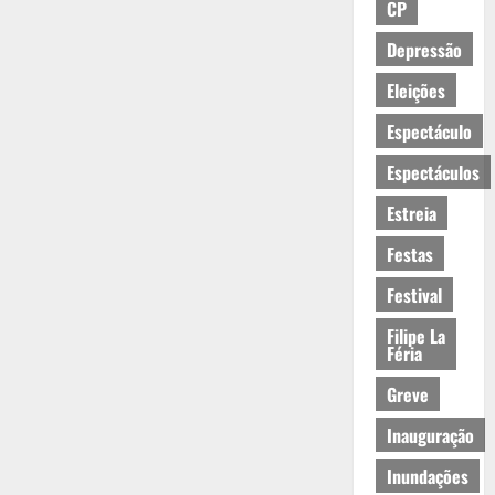
CP
Depressão
Eleições
Espectáculo
Espectáculos
Estreia
Festas
Festival
Filipe La
Féria
Greve
Inauguração
Inundações