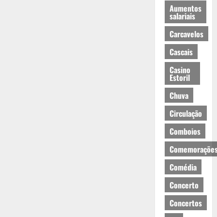
Aumentos
salariais
Carcavelos
Cascais
Casino
Estoril
Chuva
Circulação
Comboios
Comemoraçõe
Comédia
Concerto
Concertos