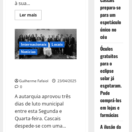
Cascais
à sua...
prepara-se
para um
Leia
Ler mais
mais
espetáculo
sobre
Instituição
único no
fundada
pelo
céu
Papa
abre-
Internacionais
Locais
se
Óculos
à
Notícias
gratuitos
comunidade
para
para o
homenagem
Cascais despede-se do único
a
eclipse
Francisco
Papa a visitar o concelho
solar já
Guilherme Fafaiol
23/04/2025
esgotaram.
0
Pode
A autarquia aprovou três
comprá-los
dias de luto municipal
em lojas e
entre esta Segunda e
farmácias
Quarta-feira. Cascais
despede-se com uma...
A ilusão da