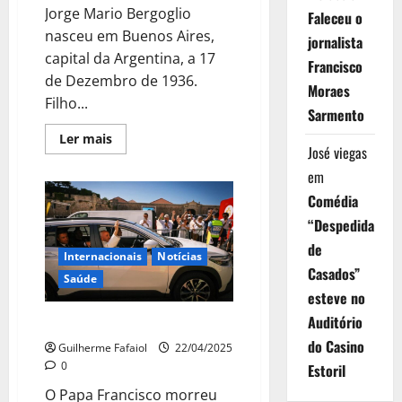
Jorge Mario Bergoglio
Faleceu o
nasceu em Buenos Aires,
jornalista
capital da Argentina, a 17
Francisco
de Dezembro de 1936.
Moraes
Filho...
Sarmento
Leia
Ler mais
mais
José viegas
sobre
em
Papa
Francisco:
Comédia
de
Bueno
“Despedida
Aires
ao
de
Vaticano
Internacionais
Notícias
Casados”
Saúde
esteve no
Auditório
Morreu o Papa Francisco
do Casino
Guilherme Fafaiol
22/04/2025
0
Estoril
O Papa Francisco morreu