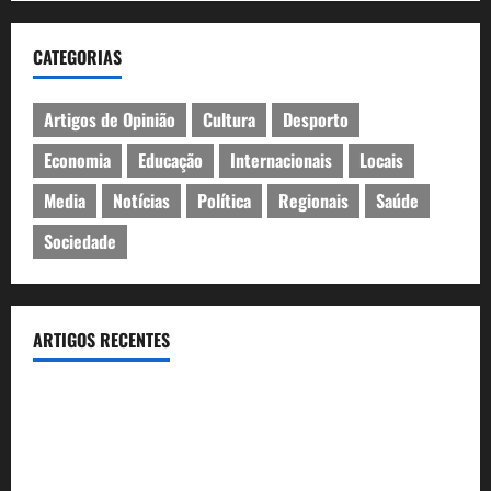
CATEGORIAS
Artigos de Opinião
Cultura
Desporto
Economia
Educação
Internacionais
Locais
Media
Notícias
Política
Regionais
Saúde
Sociedade
ARTIGOS RECENTES
Inauguração da exposição “A Logística da Democracia – Os
centros de imprensa das eleições na Fundação Calouste
Gulbenkian (1975–1984)”