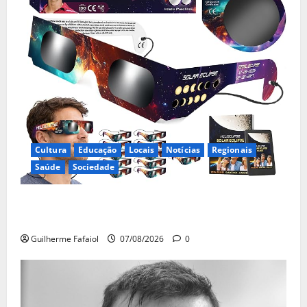
Cultura
Educação
Locais
Notícias
Regionais
Saúde
Sociedade
Óculos gratuitos para o eclipse solar já esgotaram.
Pode comprá-los em lojas e farmácias
Guilherme Fafaiol
07/08/2026
0