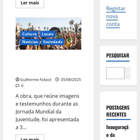
Leia
Ler mais
mais
Registar
sobre
“Todos,
nova
Todos,
conta
Todos”
já
está
Cultura
Locais
nas
bancas
Notícias
Sociedade
PESQUISAR
“Todos, Todos, Todos!”: o livro
que mostra como Cascais
recebeu o Papa Francisco
Pesqui
Guilherme Fafaiol
05/08/2025
0
A obra, que reúne imagens
e testemunhos durante as
POSTAGENS
Jornada Mundial da
RECENTES
Juventude, foi apresentada
Inauguraçã
a 3...
o da
Leia
Ler mais