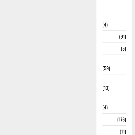
Artigos de
Opinião
(4)
Cultura
(91)
Desporto
(5)
Economia
(59)
Educação
(13)
Internacionais
(4)
Locais
(176)
Media
(11)