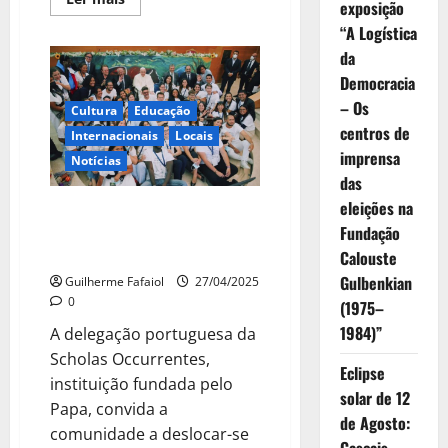
exposição
mais
sobre
“A Logística
“Todos,
Todos,
da
Todos!”:
Democracia
o
livro
– Os
que
Cultura
Educação
mostra
centros de
Internacionais
Locais
como
Cascais
imprensa
Notícias
recebeu
o
das
Papa
eleições na
Francisco
Instituição fundada pelo Papa
Fundação
abre-se à comunidade para
homenagem a Francisco
Calouste
Gulbenkian
Guilherme Fafaiol
27/04/2025
0
(1975–
1984)”
A delegação portuguesa da
Scholas Occurrentes,
Eclipse
instituição fundada pelo
solar de 12
Papa, convida a
de Agosto:
comunidade a deslocar-se