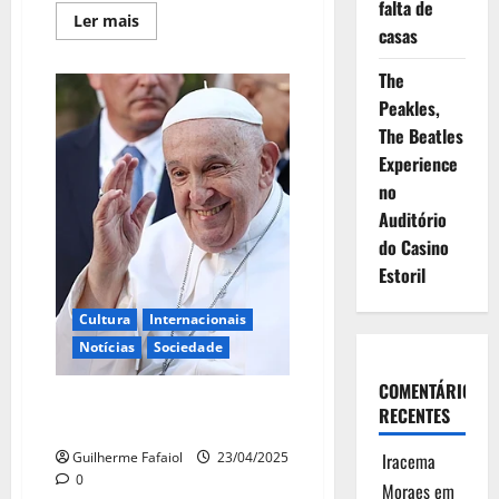
falta de
Leia
Ler mais
casas
mais
sobre
Cascais
The
despede-
se
Peakles,
do
único
The Beatles
Papa
a
Experience
visitar
no
o
concelho
Auditório
do Casino
Estoril
Cultura
Internacionais
Notícias
Sociedade
COMENTÁRIOS
Papa Francisco: de Bueno Aires
RECENTES
ao Vaticano
Guilherme Fafaiol
23/04/2025
Iracema
0
Moraes
em