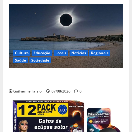
Cultura
Educação
Locais
Notícias
Regionais
Saúde
Sociedade
Eclipse solar de 12 de Agosto: Cascais prepara-se
para um espetáculo único no céu
Guilherme Fafaiol
07/08/2026
0