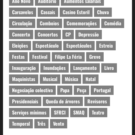
Ano Novo
Auditório
Aumentos salariais
Carcavelos
Cascais
Casino Estoril
Chuva
Circulação
Comboios
Comemorações
Comédia
Concerto
Concertos
CP
Depressão
Eleições
Espectáculo
Espectáculos
Estreia
Festas
Festival
Filipe La Féria
Greve
Inauguração
Inundações
Lançamento
Livro
Maquinistas
Musical
Música
Natal
Negociação colectiva
Papa
Peça
Portugal
Presidenciais
Queda de árvores
Revisores
Serviços mínimos
SFRCI
SMAQ
Teatro
Temporal
Três
Vento