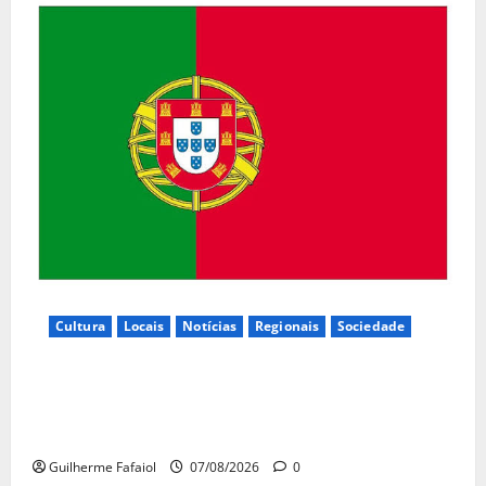
Cultura
Locais
Notícias
Regionais
Sociedade
Inauguração da exposição “A Logística da
Democracia – Os centros de imprensa das eleições
na Fundação Calouste Gulbenkian (1975–1984)”
Guilherme Fafaiol
07/08/2026
0