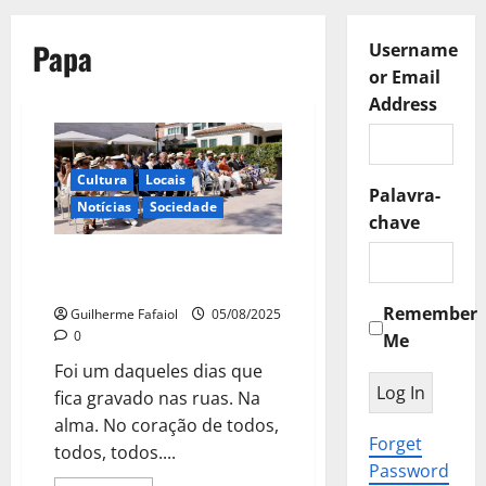
Papa
Username
or Email
Address
Cultura
Locais
Palavra-
Notícias
Sociedade
chave
“Todos, Todos, Todos” já está
nas bancas
Remember
Guilherme Fafaiol
05/08/2025
0
Me
Foi um daqueles dias que
fica gravado nas ruas. Na
alma. No coração de todos,
Forget
todos, todos....
Password