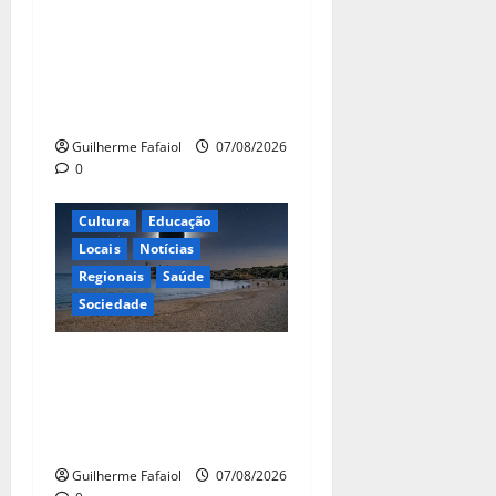
Logística da Democracia –
Os centros de imprensa das
eleições na Fundação
Calouste Gulbenkian (1975–
1984)”
Guilherme Fafaiol
07/08/2026
0
Cultura
Educação
Locais
Notícias
Regionais
Saúde
Sociedade
Eclipse solar de 12 de
Agosto: Cascais prepara-se
para um espetáculo único
no céu
Guilherme Fafaiol
07/08/2026