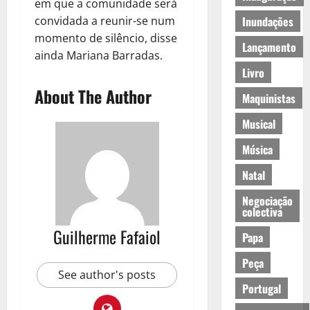
em que a comunidade será
Inundações
convidada a reunir-se num
momento de silêncio, disse
Lançamento
ainda Mariana Barradas.
Livro
About The Author
Maquinistas
Musical
Música
Natal
Negociação
colectiva
Guilherme Fafaiol
Papa
Peça
See author's posts
Portugal