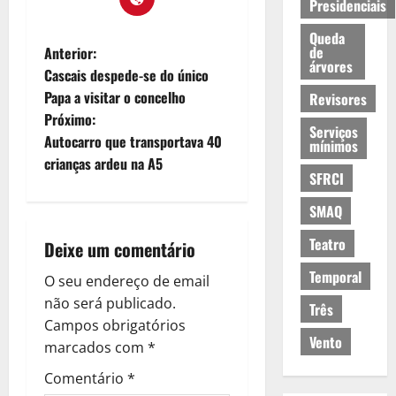
Presidenciais
Queda
N
de
Anterior:
árvores
Cascais despede-se do único
a
Papa a visitar o concelho
Revisores
Próximo:
v
Serviços
Autocarro que transportava 40
mínimos
e
crianças ardeu na A5
SFRCI
g
SMAQ
a
Teatro
Deixe um comentário
ç
Temporal
O seu endereço de email
não será publicado.
Três
ã
Campos obrigatórios
Vento
o
marcados com
*
Comentário
*
d