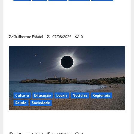
Inauguração da exposição “A Logística da
Democracia – Os centros de imprensa das eleições
na Fundação Calouste Gulbenkian (1975–1984)”
Guilherme Fafaiol
07/08/2026
0
Cultura
Educação
Locais
Notícias
Regionais
Saúde
Sociedade
Eclipse solar de 12 de Agosto: Cascais prepara-se
para um espetáculo único no céu