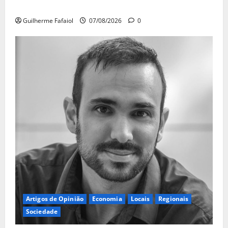
Pode comprá-los em lojas e farmácias
Guilherme Fafaiol
07/08/2026
0
Artigos de Opinião
Economia
Locais
Regionais
Sociedade