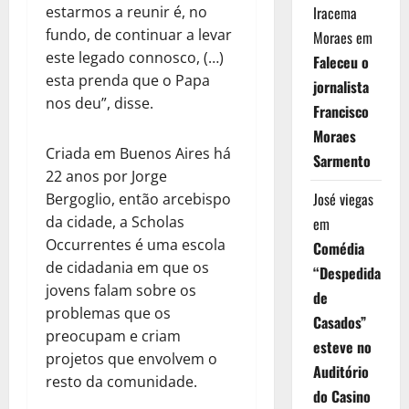
estarmos a reunir é, no
Iracema
fundo, de continuar a levar
Moraes
em
este legado connosco, (…)
Faleceu o
esta prenda que o Papa
jornalista
nos deu”, disse.
Francisco
Moraes
Criada em Buenos Aires há
Sarmento
22 anos por Jorge
José viegas
Bergoglio, então arcebispo
da cidade, a Scholas
em
Occurrentes é uma escola
Comédia
de cidadania em que os
“Despedida
jovens falam sobre os
de
problemas que os
Casados”
preocupam e criam
esteve no
projetos que envolvem o
Auditório
resto da comunidade.
do Casino