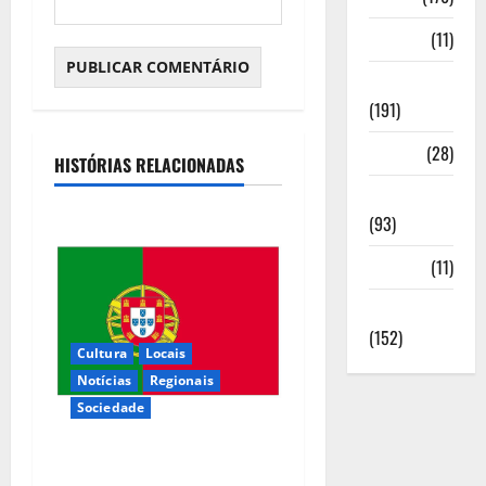
Media
(11)
Notícias
(191)
Política
(28)
HISTÓRIAS RELACIONADAS
Regionais
(93)
Saúde
(11)
Sociedade
(152)
Cultura
Locais
Notícias
Regionais
Sociedade
Inauguração da exposição “A