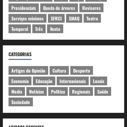
Presidenciais
Queda de árvores
Revisores
Serviços mínimos
SFRCI
SMAQ
Teatro
Temporal
Três
Vento
CATEGORIAS
Artigos de Opinião
Cultura
Desporto
Economia
Educação
Internacionais
Locais
Media
Notícias
Política
Regionais
Saúde
Sociedade