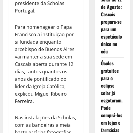
presidente da Scholas
de Agosto:
Portugal.
Cascais
prepara-se
Para homenagear o Papa
para um
Francisco a instituição por
espetáculo
si fundada enquanto
único no
arcebispo de Buenos Aires
céu
vai manter a sua sede em
Óculos
Cascais aberta durante 12
gratuitos
dias, tantos quantos os
para o
anos de pontificado do
eclipse
líder da Igreja Católica,
solar já
explicou Miguel Ribeiro
esgotaram.
Ferreira.
Pode
comprá-los
Nas instalações da Scholas,
em lojas e
com as bandeiras a meia
farmácias
haste e várias fotografias