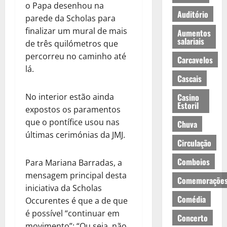
o Papa desenhou na
Auditório
parede da Scholas para
finalizar um mural de mais
Aumentos
salariais
de três quilómetros que
percorreu no caminho até
Carcavelos
lá.
Cascais
Casino
No interior estão ainda
Estoril
expostos os paramentos
que o pontífice usou nas
Chuva
últimas cerimónias da JMJ.
Circulação
Comboios
Para Mariana Barradas, a
mensagem principal desta
Comemoraçõe
iniciativa da Scholas
Comédia
Occurentes é que a de que
é possível “continuar em
Concerto
movimento”: “Ou seja, não