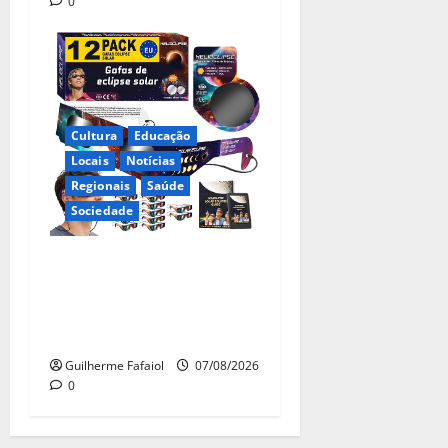
0
Cultura
Educação
Locais
Notícias
Regionais
Saúde
Sociedade
Óculos gratuitos para o
eclipse solar já esgotaram.
Pode comprá-los em lojas e
farmácias
Guilherme Fafaiol
07/08/2026
0