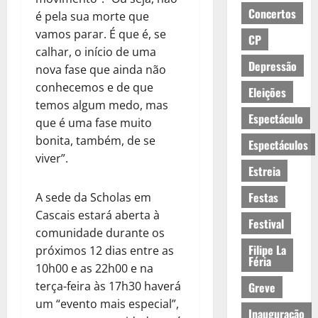
Concertos
é pela sua morte que
vamos parar. É que é, se
CP
calhar, o início de uma
Depressão
nova fase que ainda não
conhecemos e de que
Eleições
temos algum medo, mas
Espectáculo
que é uma fase muito
bonita, também, de se
Espectáculos
viver”.
Estreia
Festas
A sede da Scholas em
Cascais estará aberta à
Festival
comunidade durante os
Filipe La
próximos 12 dias entre as
Féria
10h00 e as 22h00 e na
terça-feira às 17h30 haverá
Greve
um “evento mais especial”,
Inauguração