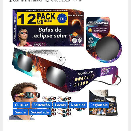
Guilherme Fafaiol
07/08/2026
0
Cultura
Educação
Locais
Notícias
Regionais
Saúde
Sociedade
Óculos gratuitos para o eclipse solar já esgotaram.