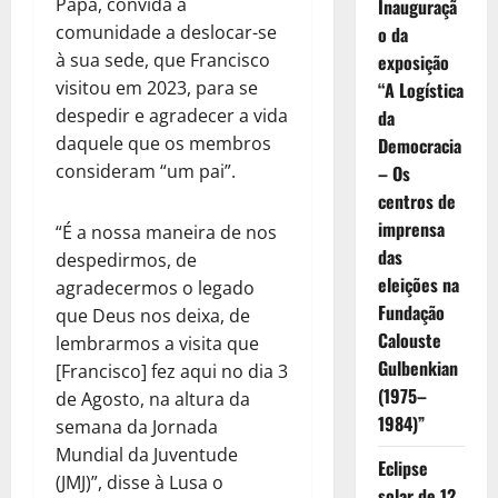
Papa, convida a
Inauguraçã
comunidade a deslocar-se
o da
à sua sede, que Francisco
exposição
visitou em 2023, para se
“A Logística
despedir e agradecer a vida
da
daquele que os membros
Democracia
consideram “um pai”.
– Os
centros de
imprensa
“É a nossa maneira de nos
das
despedirmos, de
eleições na
agradecermos o legado
Fundação
que Deus nos deixa, de
Calouste
lembrarmos a visita que
Gulbenkian
[Francisco] fez aqui no dia 3
(1975–
de Agosto, na altura da
1984)”
semana da Jornada
Mundial da Juventude
Eclipse
(JMJ)”, disse à Lusa o
solar de 12