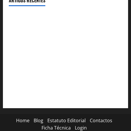
ARTIGOS RECENTES
Inauguração da exposição “A Logística da Democracia – Os
centros de imprensa das eleições na Fundação Calouste
Gulbenkian (1975–1984)”
Eclipse solar de 12 de Agosto: Cascais prepara-se para um
espetáculo único no céu
Óculos gratuitos para o eclipse solar já esgotaram. Pode
comprá-los em lojas e farmácias
A ilusão da falta de casas
The Peakles, The Beatles Experience no Auditório do
Casino Estoril
Home
Blog
Estatuto Editorial
Contactos
Ficha Técnica
Login