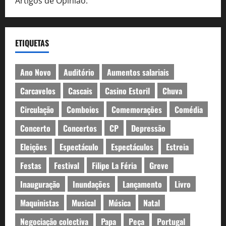
Artigos de Opinião.
ETIQUETAS
Ano Novo
Auditório
Aumentos salariais
Carcavelos
Cascais
Casino Estoril
Chuva
Circulação
Comboios
Comemorações
Comédia
Concerto
Concertos
CP
Depressão
Eleições
Espectáculo
Espectáculos
Estreia
Festas
Festival
Filipe La Féria
Greve
Inauguração
Inundações
Lançamento
Livro
Maquinistas
Musical
Música
Natal
Negociação colectiva
Papa
Peça
Portugal