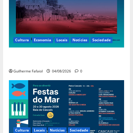
Cultura
Economia
Locais
Notícias
Sociedade
Casino Estoril recebe de 4 a 9 de Agosto etapa do
LNP – Liga Nacional de Poker
Guilherme Fafaiol
04/08/2026
0
Cultura
Locais
Notícias
Sociedade