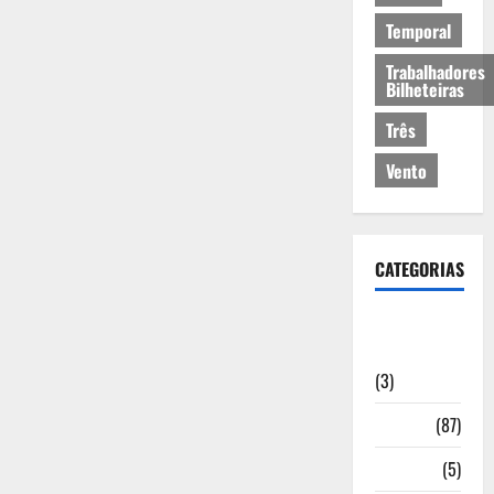
Temporal
Trabalhadores
Bilheteiras
Três
Vento
CATEGORIAS
Artigos de
Opinião
(3)
Cultura
(87)
Desporto
(5)