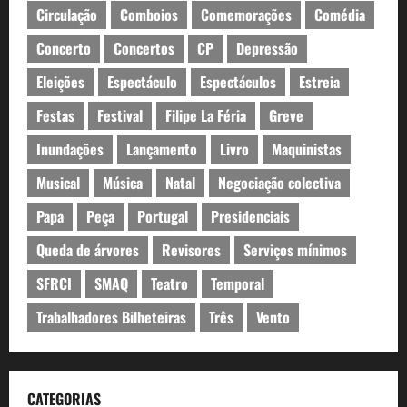
Circulação
Comboios
Comemorações
Comédia
Concerto
Concertos
CP
Depressão
Eleições
Espectáculo
Espectáculos
Estreia
Festas
Festival
Filipe La Féria
Greve
Inundações
Lançamento
Livro
Maquinistas
Musical
Música
Natal
Negociação colectiva
Papa
Peça
Portugal
Presidenciais
Queda de árvores
Revisores
Serviços mínimos
SFRCI
SMAQ
Teatro
Temporal
Trabalhadores Bilheteiras
Três
Vento
CATEGORIAS