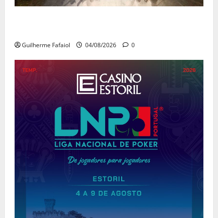
João Baião conquistou o público no Casino Estoril
com três contagiantes sessões de “Baião d’Oxigénio”
Guilherme Fafaiol
04/08/2026
0