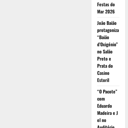
Festas do
Mar 2026
João Baião
protagoniza
“Baião
d’Oxigénio”
no Salão
Preto e
Prata do
Casino
Estoril
“O Pacote”
com
Eduardo
Madeira e J
el no
Auditório