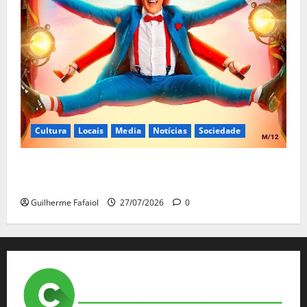
Cultura
Locais
Media
Notícias
Sociedade
João Baião protagoniza “Baião d’Oxigénio” no Salão
Preto e Prata do Casino Estoril
Guilherme Fafaiol
27/07/2026
0