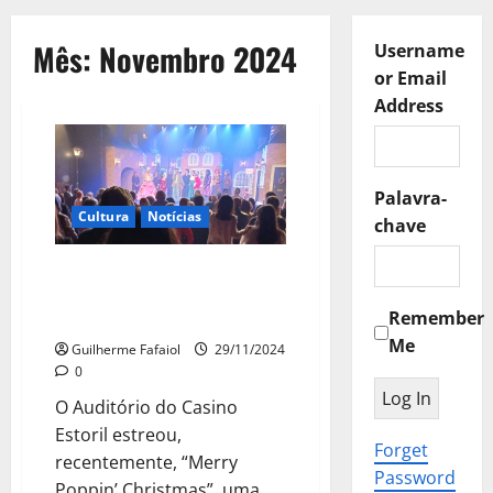
Mês:
Novembro 2024
Username
or Email
Address
Palavra-
Cultura
Notícias
chave
Musical “Merry Poppin’
Christmas” em destaque no
Remember
Auditório do Casino Estoril
Me
Guilherme Fafaiol
29/11/2024
0
O Auditório do Casino
Estoril estreou,
Forget
recentemente, “Merry
Password
Poppin’ Christmas”, uma