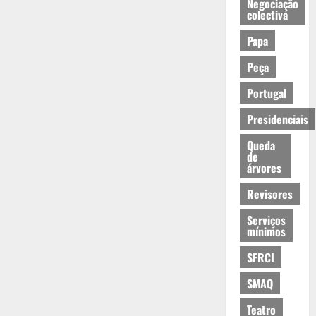
Negociação
colectiva
Papa
Peça
Portugal
Presidenciais
Queda
de
árvores
Revisores
Serviços
mínimos
SFRCI
SMAQ
Teatro