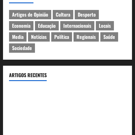
Artigos de Opinião
Cultura
Desporto
Economia
Educação
Internacionais
Locais
Media
Notícias
Política
Regionais
Saúde
Sociedade
ARTIGOS RECENTES
João Baião conquistou o público no Casino Estoril com três
contagiantes sessões de “Baião d’Oxigénio”
Casino Estoril recebe de 4 a 9 de Agosto etapa do LNP –
Liga Nacional de Poker
Festas do Mar 2026