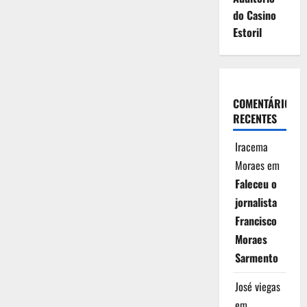
do Casino
Estoril
COMENTÁRIOS
RECENTES
Iracema
Moraes
em
Faleceu o
jornalista
Francisco
Moraes
Sarmento
José viegas
em