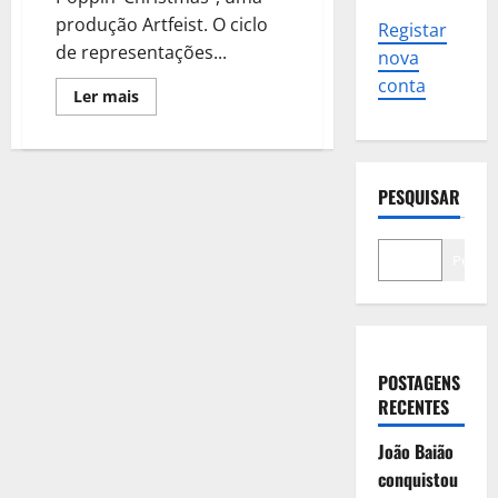
produção Artfeist. O ciclo
Registar
de representações...
nova
conta
Leia
Ler mais
mais
sobre
Musical
“Merry
Poppin’
Christmas”
PESQUISAR
em
destaque
no
Auditório
Pesqui
do
Casino
Estoril
POSTAGENS
RECENTES
João Baião
conquistou