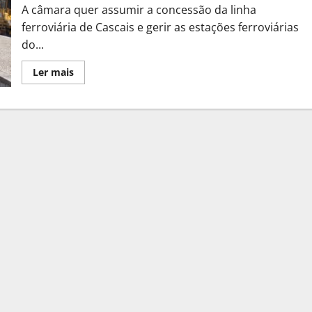
A câmara quer assumir a concessão da linha
ferroviária de Cascais e gerir as estações ferroviárias
do...
Leia
Ler mais
mais
sobre
Cascais
quer
assumir
gestão
da
linha
ferroviária
e
estações
no
concelho