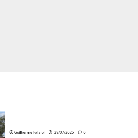
Cascais quer assumir gestão da linha ferroviária e estações
no concelho
Guilherme Fafaiol
29/07/2025
0