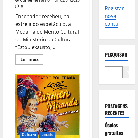
Guilherme Fafaiol
02/01/2026
0
Registar
nova
Encenador recebeu, na
conta
estreia do espetáculo, a
Medalha de Mérito Cultural
do Ministério da Cultura.
“Estou exausto,...
PESQUISAR
Leia
Ler mais
mais
sobre
Cansado
Pesqui
mas
feliz,
La
Féria
homenageia
Carmen
Miranda
POSTAGENS
RECENTES
Óculos
gratuitos
Cultura
Locais