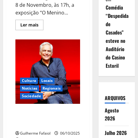
8 de Novembro, às 17h, a
Comédia
exposição “O Menino...
“Despedida
de
Leia
Ler mais
mais
Casados”
sobre
Espaço
esteve no
Memória
TEC
Auditório
inaugurou
exposição
do Casino
dedicada
a
Estoril
Filipe
La
Féria
Cultura
Locais
Notícias
Regionais
Sociedade
ARQUIVOS
Agosto
Documentário sobre Filipe La
2026
Féria estreou este Sábado na
RTP2
Julho 2026
Guilherme Fafaiol
06/10/2025