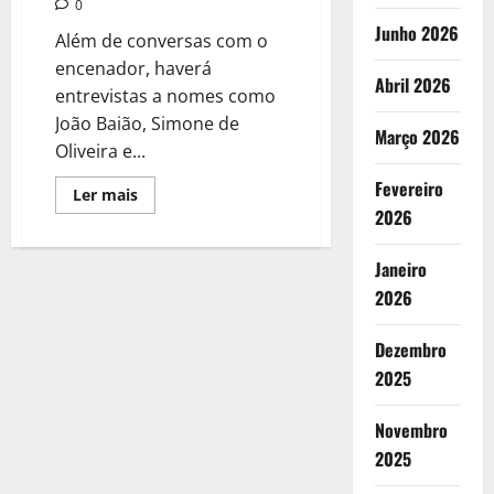
0
Junho 2026
Além de conversas com o
encenador, haverá
Abril 2026
entrevistas a nomes como
João Baião, Simone de
Março 2026
Oliveira e...
Fevereiro
Leia
Ler mais
mais
2026
sobre
Documentário
sobre
Janeiro
Filipe
La
2026
Féria
estreou
este
Dezembro
Sábado
na
2025
RTP2
Novembro
2025