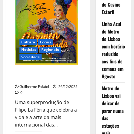
–
do Casino
O
Grande
Estoril
Musical
Linha Azul
do Metro
de Lisboa
Cultura
Locais
com horário
Notícias
Regionais
reduzido
Sociedade
aos fins de
semana em
Carmen Miranda – O Grande
Agosto
Musical
Guilherme Fafaiol
26/12/2025
Metro de
0
Lisboa vai
Uma superprodução de
deixar de
Filipe La Féria que celebra a
parar numa
vida e a arte da mais
das
internacional das...
estações
mais