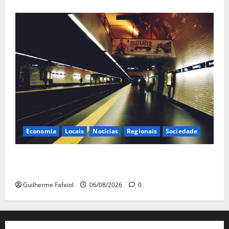
Economia
Locais
Notícias
Regionais
Sociedade
Linha Azul do Metro de Lisboa com horário reduzido
aos fins de semana em Agosto
Guilherme Fafaiol
06/08/2026
0