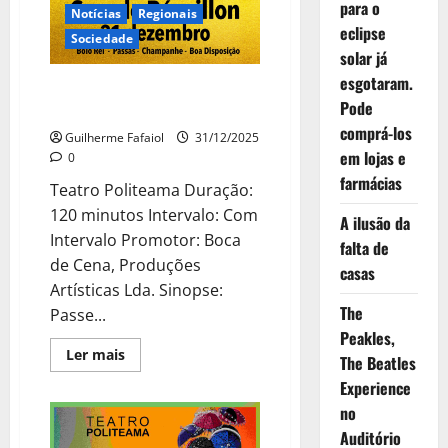
para o
Notícias
Regionais
eclipse
Sociedade
solar já
esgotaram.
RÉVEILLON – CARMEN MIRANDA
Pode
– O Grande Musical
comprá-los
Guilherme Fafaiol
31/12/2025
em lojas e
0
farmácias
Teatro Politeama Duração:
120 minutos Intervalo: Com
A ilusão da
Intervalo Promotor: Boca
falta de
de Cena, Produções
casas
Artísticas Lda. Sinopse:
The
Passe...
Peakles,
Leia
Ler mais
The Beatles
mais
sobre
Experience
RÉVEILLON
–
no
CARMEN
Auditório
MIRANDA