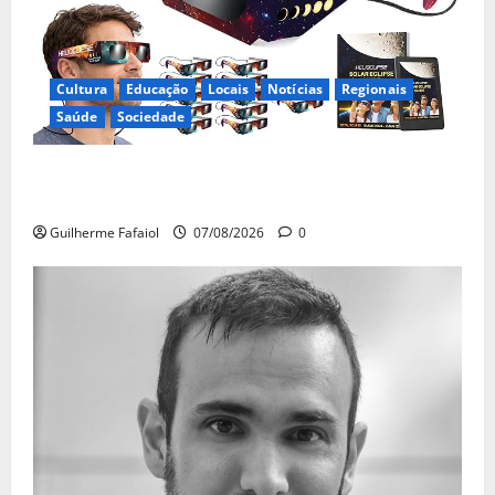
Cultura
Educação
Locais
Notícias
Regionais
Saúde
Sociedade
Óculos gratuitos para o eclipse solar já esgotaram.
Pode comprá-los em lojas e farmácias
Guilherme Fafaiol
07/08/2026
0