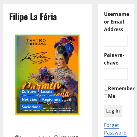
Filipe La Féria
Username
or Email
Address
Palavra-
chave
Remember
Cultura
Locais
Me
Notícias
Regionais
Sociedade
Cansado mas feliz, La Féria
Forget
homenageia Carmen Miranda
Password