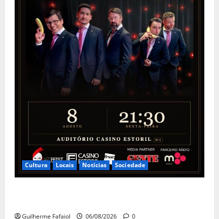
Cultura
Locais
Notícias
Sociedade
The Peakles, The Beatles Experience no Auditório do
Casino Estoril
Guilherme Fafaiol
06/08/2026
0