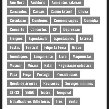
Ano Novo
Auditório
Aumentos salariais
Carcavelos
Cascais
Casino Estoril
Chuva
Circulação
Comboios
Comemorações
Comédia
Concerto
Concertos
CP
Depressão
Eleições
Espectáculo
Espectáculos
Estreia
Festas
Festival
Filipe La Féria
Greve
Inundações
Lançamento
Livro
Maquinistas
Musical
Música
Natal
Negociação colectiva
Papa
Peça
Portugal
Presidenciais
Queda de árvores
Revisores
Serviços mínimos
SFRCI
SMAQ
Teatro
Temporal
Trabalhadores Bilheteiras
Três
Vento