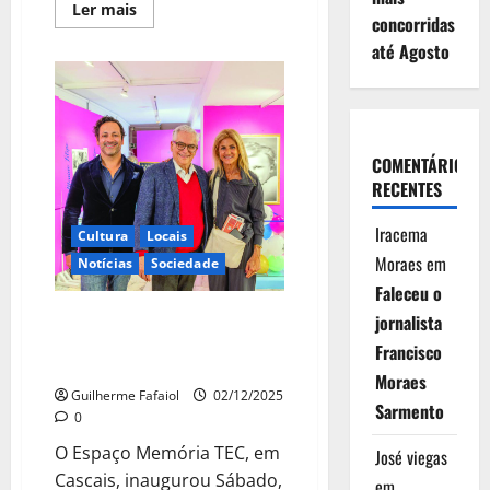
Leia
Ler mais
concorridas
mais
sobre
até Agosto
Carmen
Miranda
–
O
Grande
Musical
COMENTÁRIOS
RECENTES
Iracema
Cultura
Locais
Moraes
em
Notícias
Sociedade
Faleceu o
Espaço Memória TEC inaugurou
jornalista
exposição dedicada a Filipe La
Francisco
Féria
Moraes
Guilherme Fafaiol
02/12/2025
Sarmento
0
O Espaço Memória TEC, em
José viegas
Cascais, inaugurou Sábado,
em