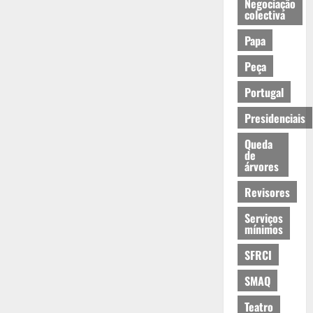
Negociação
colectiva
Papa
Peça
Portugal
Presidenciais
Queda
de
árvores
Revisores
Serviços
mínimos
SFRCI
SMAQ
Teatro