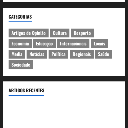
CATEGORIAS
Artigos de Opinião
Cultura
Desporto
Economia
Educação
Internacionais
Locais
Media
Notícias
Política
Regionais
Saúde
Sociedade
ARTIGOS RECENTES
Óculos gratuitos para o eclipse solar já esgotaram. Pode
comprá-los em lojas e farmácias
A ilusão da falta de casas