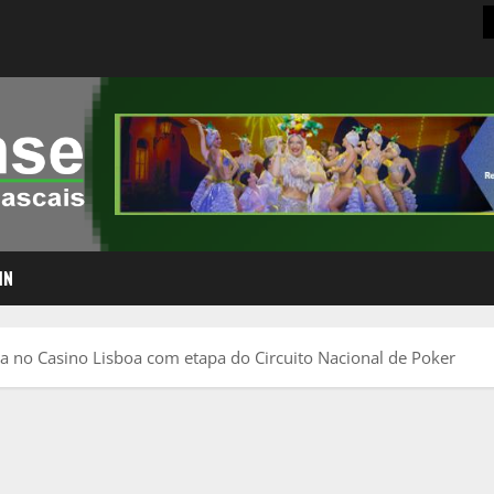
IN
 no Casino Lisboa com etapa do Circuito Nacional de Poker