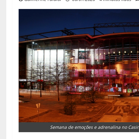
Semana de emoções e adrenalina no Casino