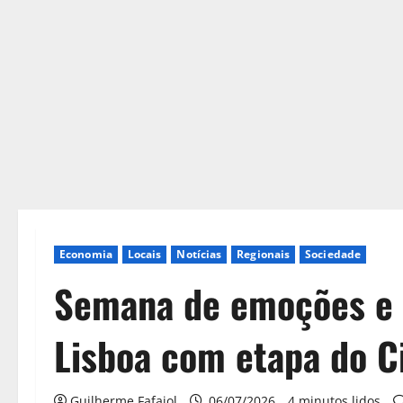
Economia
Locais
Notícias
Regionais
Sociedade
Semana de emoções e 
Lisboa com etapa do C
Guilherme Fafaiol
06/07/2026
4 minutos lidos