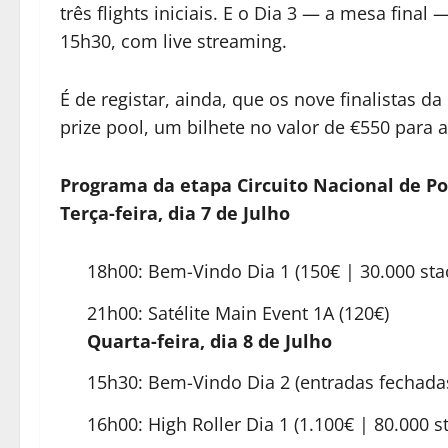
três flights iniciais. E o Dia 3 — a mesa final
15h30, com live streaming.
É de registar, ainda, que os nove finalistas d
prize pool, um bilhete no valor de €550 para 
Programa da etapa Circuito Nacional de Pok
Terça-feira, dia 7 de Julho
18h00: Bem-Vindo Dia 1 (150€ | 30.000 sta
21h00: Satélite Main Event 1A (120€)
Quarta-feira, dia 8 de Julho
15h30: Bem-Vindo Dia 2 (entradas fechada
16h00: High Roller Dia 1 (1.100€ | 80.000 s