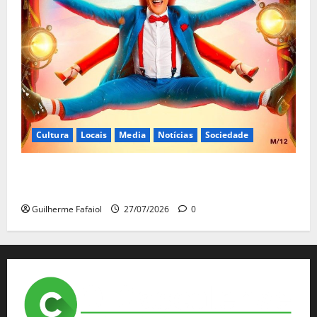
Cultura
Locais
Media
Notícias
Sociedade
João Baião protagoniza “Baião d’Oxigénio” no Salão
Preto e Prata do Casino Estoril
Guilherme Fafaiol
27/07/2026
0