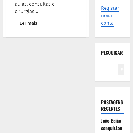
aulas, consultas e
Registar
cirurgias...
nova
conta
Leia
Ler mais
mais
sobre
Da
saúde
aos
transportes.
Saiba
PESQUISAR
o
que
funcionou
em
Pesqui
dia
de
greve
geral
POSTAGENS
RECENTES
João Baião
conquistou