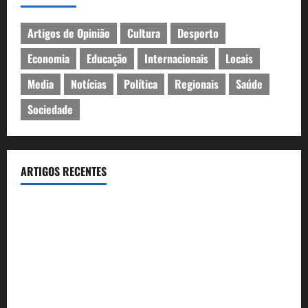
Artigos de Opinião
Cultura
Desporto
Economia
Educação
Internacionais
Locais
Media
Notícias
Política
Regionais
Saúde
Sociedade
ARTIGOS RECENTES
João Baião conquistou o público no Casino Estoril com três
contagiantes sessões de “Baião d’Oxigénio”
Casino Estoril recebe de 4 a 9 de Agosto etapa do LNP –
Liga Nacional de Poker
Festas do Mar 2026