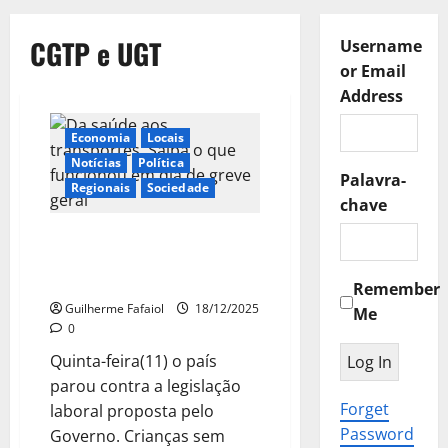
CGTP e UGT
Username
or Email
Address
Economia
Locais
Notícias
Política
Palavra-
Regionais
Sociedade
chave
Da saúde aos transportes. Saiba
o que funcionou em dia de
greve geral
Remember
Guilherme Fafaiol
18/12/2025
Me
0
Quinta-feira(11) o país
parou contra a legislação
Forget
laboral proposta pelo
Password
Governo. Crianças sem