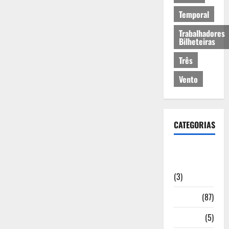
Temporal
Trabalhadores
Bilheteiras
Três
Vento
CATEGORIAS
Artigos de
Opinião
(3)
Cultura
(87)
Desporto
(5)