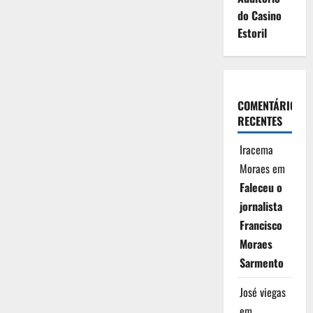
do Casino
Estoril
COMENTÁRIOS
RECENTES
Iracema
Moraes
em
Faleceu o
jornalista
Francisco
Moraes
Sarmento
José viegas
em