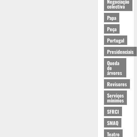
Negociação
colectiva
Papa
Peça
Portugal
Presidenciais
Queda
de
árvores
Revisores
Serviços
mínimos
SFRCI
SMAQ
Teatro