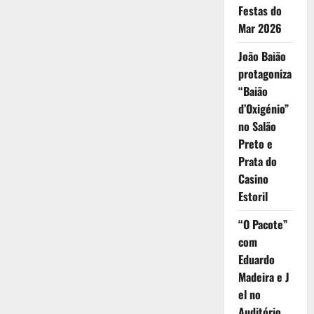
Festas do
Mar 2026
João Baião
protagoniza
“Baião
d’Oxigénio”
no Salão
Preto e
Prata do
Casino
Estoril
“O Pacote”
com
Eduardo
Madeira e J
el no
Auditório