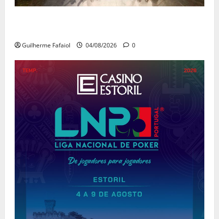
João Baião conquistou o público no Casino Estoril
com três contagiantes sessões de “Baião d’Oxigénio”
Guilherme Fafaiol
04/08/2026
0