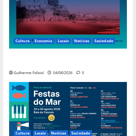
Cultura
Economia
Locais
Notícias
Sociedade
Casino Estoril recebe de 4 a 9 de Agosto etapa do
LNP – Liga Nacional de Poker
Guilherme Fafaiol
04/08/2026
0
Cultura
Locais
Notícias
Sociedade