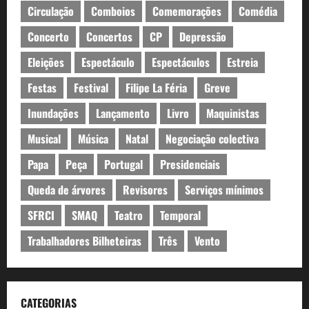
Circulação
Comboios
Comemorações
Comédia
Concerto
Concertos
CP
Depressão
Eleições
Espectáculo
Espectáculos
Estreia
Festas
Festival
Filipe La Féria
Greve
Inundações
Lançamento
Livro
Maquinistas
Musical
Música
Natal
Negociação colectiva
Papa
Peça
Portugal
Presidenciais
Queda de árvores
Revisores
Serviços mínimos
SFRCI
SMAQ
Teatro
Temporal
Trabalhadores Bilheteiras
Três
Vento
CATEGORIAS