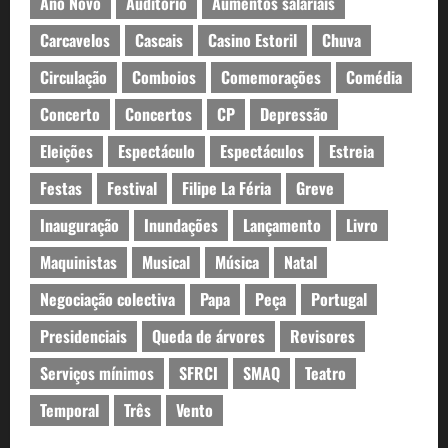
Ano Novo
Auditório
Aumentos salariais
Carcavelos
Cascais
Casino Estoril
Chuva
Circulação
Comboios
Comemorações
Comédia
Concerto
Concertos
CP
Depressão
Eleições
Espectáculo
Espectáculos
Estreia
Festas
Festival
Filipe La Féria
Greve
Inauguração
Inundações
Lançamento
Livro
Maquinistas
Musical
Música
Natal
Negociação colectiva
Papa
Peça
Portugal
Presidenciais
Queda de árvores
Revisores
Serviços mínimos
SFRCI
SMAQ
Teatro
Temporal
Três
Vento