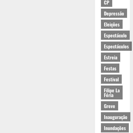
CP
Depressão
Eleições
Espectáculo
Espectáculos
Estreia
Festas
Festival
Filipe La
Féria
Greve
Inauguração
Inundações