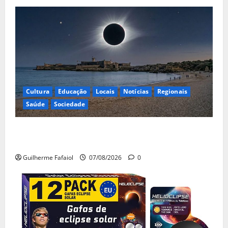
Cultura
Educação
Locais
Notícias
Regionais
Saúde
Sociedade
Eclipse solar de 12 de Agosto: Cascais prepara-se
para um espetáculo único no céu
Guilherme Fafaiol
07/08/2026
0