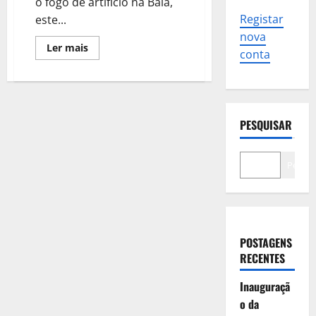
o fogo de artifício na Baía,
Registar
este...
nova
Leia
Ler mais
conta
mais
sobre
Passagem
de
Ano
em
Cascais:
PESQUISAR
Fogo
de
Artifício
marcado
para
Pesqui
6
locais
POSTAGENS
RECENTES
Inauguraçã
o da