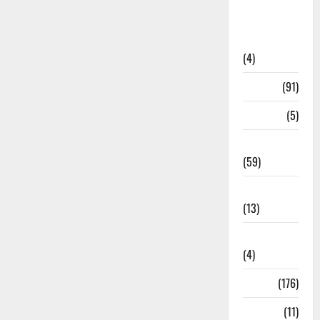
Artigos de
Opinião
(4)
Cultura
(91)
Desporto
(5)
Economia
(59)
Educação
(13)
Internacionais
(4)
Locais
(176)
Media
(11)