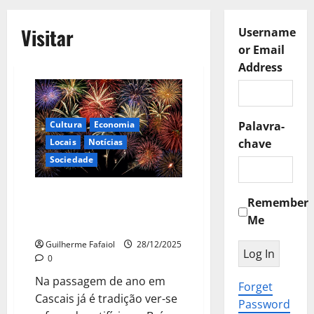
Visitar
Username
or Email
Address
Cultura
Economia
Palavra-
Locais
Notícias
chave
Sociedade
Passagem de Ano em Cascais:
Remember
Fogo de Artifício marcado para
Me
6 locais
Guilherme Fafaiol
28/12/2025
0
Na passagem de ano em
Forget
Cascais já é tradição ver-se
Password