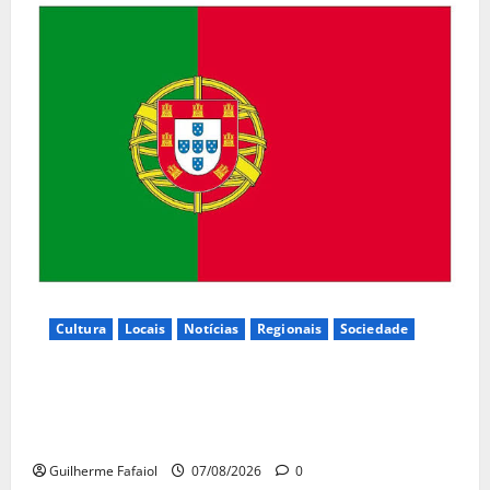
Cultura
Locais
Notícias
Regionais
Sociedade
Inauguração da exposição “A Logística da
Democracia – Os centros de imprensa das eleições
na Fundação Calouste Gulbenkian (1975–1984)”
Guilherme Fafaiol
07/08/2026
0