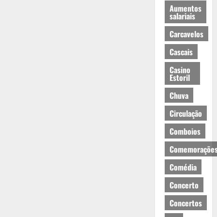
Aumentos
salariais
Carcavelos
Cascais
Casino
Estoril
Chuva
Circulação
Comboios
Comemoraçõe
Comédia
Concerto
Concertos