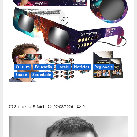
Cultura
Educação
Locais
Notícias
Regionais
Saúde
Sociedade
Óculos gratuitos para o eclipse solar já esgotaram.
Pode comprá-los em lojas e farmácias
Guilherme Fafaiol
07/08/2026
0