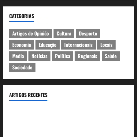
CATEGORIAS
Artigos de Opinião
Cultura
Desporto
Economia
Educação
Internacionais
Locais
Media
Notícias
Política
Regionais
Saúde
Sociedade
ARTIGOS RECENTES
Inauguração da exposição “A Logística da Democracia – Os
centros de imprensa das eleições na Fundação Calouste
Gulbenkian (1975–1984)”