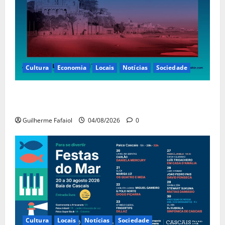
Cultura
Economia
Locais
Notícias
Sociedade
Casino Estoril recebe de 4 a 9 de Agosto etapa do
LNP – Liga Nacional de Poker
Guilherme Fafaiol
04/08/2026
0
Cultura
Locais
Notícias
Sociedade