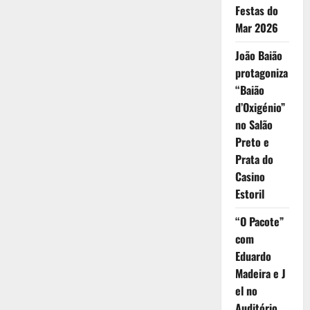
Festas do
Mar 2026
João Baião
protagoniza
“Baião
d’Oxigénio”
no Salão
Preto e
Prata do
Casino
Estoril
“O Pacote”
com
Eduardo
Madeira e J
el no
Auditório