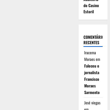
do Casino
Estoril
COMENTÁRIOS
RECENTES
Iracema
Moraes
em
Faleceu o
jornalista
Francisco
Moraes
Sarmento
José viegas
em