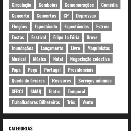
Circulação
Comboios
Comemorações
Comédia
Concerto
Concertos
CP
Depressão
Eleições
Espectáculo
Espectáculos
Estreia
Festas
Festival
Filipe La Féria
Greve
Inundações
Lançamento
Livro
Maquinistas
Musical
Música
Natal
Negociação colectiva
Papa
Peça
Portugal
Presidenciais
Queda de árvores
Revisores
Serviços mínimos
SFRCI
SMAQ
Teatro
Temporal
Trabalhadores Bilheteiras
Três
Vento
CATEGORIAS