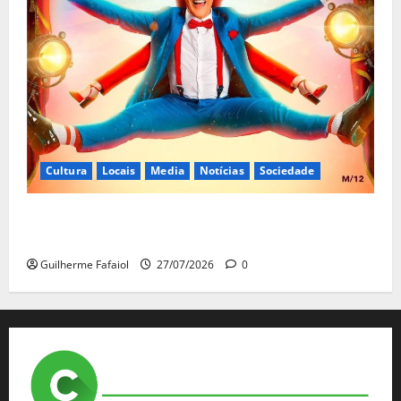
Cultura
Locais
Media
Notícias
Sociedade
João Baião protagoniza “Baião d’Oxigénio” no Salão
Preto e Prata do Casino Estoril
Guilherme Fafaiol
27/07/2026
0