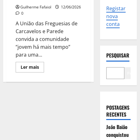
Guilherme Fafaiol
12/06/2026
Registar
0
nova
A União das Freguesias de
conta
Carcavelos e Parede
convida a comunidade
“jovem há mais tempo”
para uma...
PESQUISAR
Leia
Ler mais
mais
Pesqui
sobre
𝗖𝗮𝗿𝗺𝗲𝗻
𝗠𝗶𝗿𝗮𝗻𝗱𝗮
–
𝗢
𝗚𝗿𝗮𝗻𝗱𝗲
𝗠𝘂𝘀𝗶𝗰𝗮𝗹
|
POSTAGENS
𝗔𝘁𝗶𝘃𝗶𝗱𝗮𝗱𝗲
RECENTES
+𝟲𝟱
João Baião
conquistou