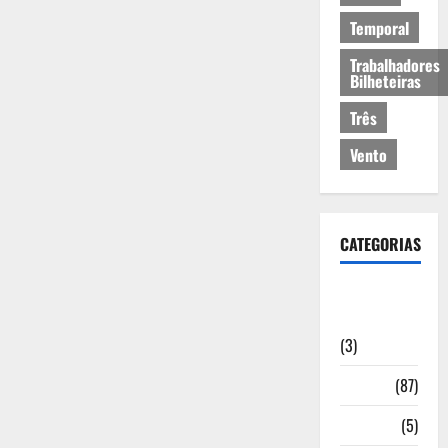
Temporal
Trabalhadores
Bilheteiras
Três
Vento
CATEGORIAS
Artigos de
Opinião
(3)
Cultura
(87)
Desporto
(5)