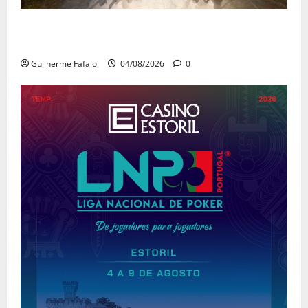
João Baião conquistou o público no Casino Estoril
com três contagiantes sessões de “Baião d’Oxigénio”
Guilherme Fafaiol
04/08/2026
0