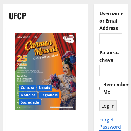
UFCP
Username
or Email
Address
Palavra-
chave
Remember
Cultura
Locais
Me
Notícias
Regionais
Sociedade
𝗖𝗮𝗿𝗺𝗲𝗻 𝗠𝗶𝗿𝗮𝗻𝗱𝗮 – 𝗢
Forget
𝗚𝗿𝗮𝗻𝗱𝗲 𝗠𝘂𝘀𝗶𝗰𝗮𝗹 |
Password
𝗔𝘁𝗶𝘃𝗶𝗱𝗮𝗱𝗲 +𝟲𝟱