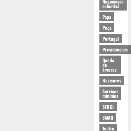
Negociação
colectiva
Papa
Peça
Portugal
Presidenciais
Queda
de
árvores
Revisores
Serviços
mínimos
SFRCI
SMAQ
Teatro