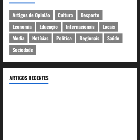
Artigos de Opinião
Cultura
Desporto
Economia
Educação
Internacionais
Locais
Media
Notícias
Política
Regionais
Saúde
Sociedade
ARTIGOS RECENTES
João Baião conquistou o público no Casino Estoril com três
contagiantes sessões de “Baião d’Oxigénio”
Casino Estoril recebe de 4 a 9 de Agosto etapa do LNP –
Liga Nacional de Poker
Festas do Mar 2026