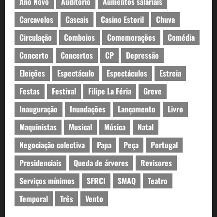
Ano Novo
Auditório
Aumentos salariais
Carcavelos
Cascais
Casino Estoril
Chuva
Circulação
Comboios
Comemorações
Comédia
Concerto
Concertos
CP
Depressão
Eleições
Espectáculo
Espectáculos
Estreia
Festas
Festival
Filipe La Féria
Greve
Inauguração
Inundações
Lançamento
Livro
Maquinistas
Musical
Música
Natal
Negociação colectiva
Papa
Peça
Portugal
Presidenciais
Queda de árvores
Revisores
Serviços mínimos
SFRCI
SMAQ
Teatro
Temporal
Três
Vento