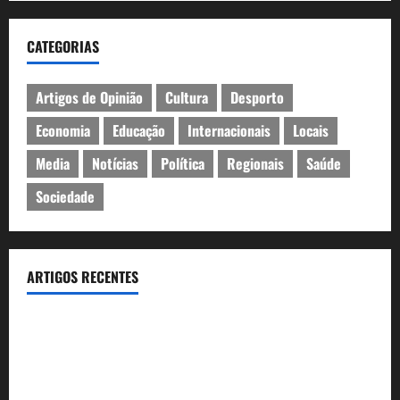
CATEGORIAS
Artigos de Opinião
Cultura
Desporto
Economia
Educação
Internacionais
Locais
Media
Notícias
Política
Regionais
Saúde
Sociedade
ARTIGOS RECENTES
Inauguração da exposição “A Logística da Democracia – Os
centros de imprensa das eleições na Fundação Calouste
Gulbenkian (1975–1984)”