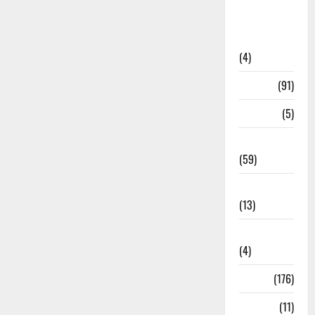
Artigos de
Opinião
(4)
Cultura
(91)
Desporto
(5)
Economia
(59)
Educação
(13)
Internacionais
(4)
Locais
(176)
Media
(11)