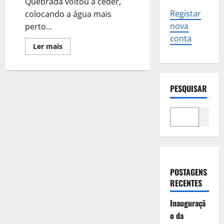
Quebrada voltou a ceder,
Registar
colocando a água mais
nova
perto...
conta
Leia
Ler mais
mais
sobre
Tempestades
comem
passeio
PESQUISAR
de
Algés
e
condicionam
Linha
Pesqui
de
Cascais
POSTAGENS
RECENTES
Inauguraçã
o da