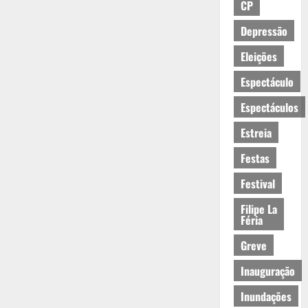
CP
Depressão
Eleições
Espectáculo
Espectáculos
Estreia
Festas
Festival
Filipe La
Féria
Greve
Inauguração
Inundações