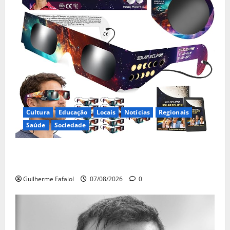
Cultura
Educação
Locais
Notícias
Regionais
Saúde
Sociedade
Óculos gratuitos para o eclipse solar já esgotaram.
Pode comprá-los em lojas e farmácias
Guilherme Fafaiol
07/08/2026
0