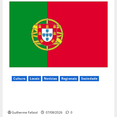
Cultura
Locais
Notícias
Regionais
Sociedade
Inauguração da exposição “A Logística da
Democracia – Os centros de imprensa das eleições
na Fundação Calouste Gulbenkian (1975–1984)”
Guilherme Fafaiol
07/08/2026
0