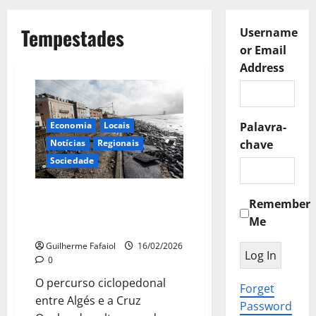
Tempestades
Username
or Email
Address
Economia
Locais
Palavra-
Notícias
Regionais
chave
Sociedade
Tempestades comem passeio de
Remember
Algés e condicionam Linha de
Me
Cascais
Guilherme Fafaiol
16/02/2026
0
O percurso ciclopedonal
Forget
entre Algés e a Cruz
Password