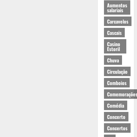
Aumentos
salariais
Carcavelos
Cascais
Casino
Estoril
Chuva
Circulação
Comboios
Comemoraçõe
Comédia
Concerto
Concertos