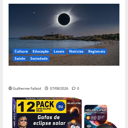
Cultura
Educação
Locais
Notícias
Regionais
Saúde
Sociedade
Eclipse solar de 12 de Agosto: Cascais prepara-se
para um espetáculo único no céu
Guilherme Fafaiol
07/08/2026
0