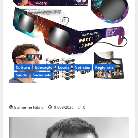
Cultura
Educação
Locais
Notícias
Regionais
Saúde
Sociedade
Óculos gratuitos para o eclipse solar já esgotaram.
Pode comprá-los em lojas e farmácias
Guilherme Fafaiol
07/08/2026
0