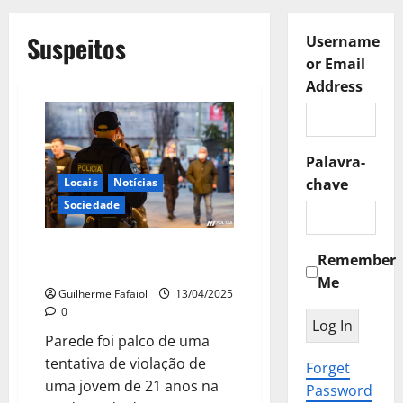
Suspeitos
Username
or Email
Address
Palavra-
Locais
Notícias
chave
Sociedade
Tentativa de violação a uma
Remember
jovem na Parede
Me
Guilherme Fafaiol
13/04/2025
0
Parede foi palco de uma
tentativa de violação de
Forget
uma jovem de 21 anos na
Password