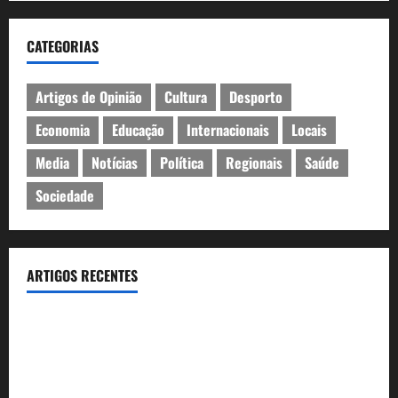
CATEGORIAS
Artigos de Opinião
Cultura
Desporto
Economia
Educação
Internacionais
Locais
Media
Notícias
Política
Regionais
Saúde
Sociedade
ARTIGOS RECENTES
Inauguração da exposição “A Logística da Democracia – Os
centros de imprensa das eleições na Fundação Calouste
Gulbenkian (1975–1984)”