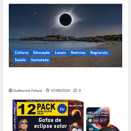
Cultura
Educação
Locais
Notícias
Regionais
Saúde
Sociedade
Eclipse solar de 12 de Agosto: Cascais prepara-se
para um espetáculo único no céu
Guilherme Fafaiol
07/08/2026
0