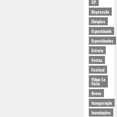
CP
Depressão
Eleições
Espectáculo
Espectáculos
Estreia
Festas
Festival
Filipe La
Féria
Greve
Inauguração
Inundações