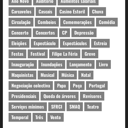
Ano Novo
Auditório
Aumentos salariais
Carcavelos
Cascais
Casino Estoril
Chuva
Circulação
Comboios
Comemorações
Comédia
Concerto
Concertos
CP
Depressão
Eleições
Espectáculo
Espectáculos
Estreia
Festas
Festival
Filipe La Féria
Greve
Inauguração
Inundações
Lançamento
Livro
Maquinistas
Musical
Música
Natal
Negociação colectiva
Papa
Peça
Portugal
Presidenciais
Queda de árvores
Revisores
Serviços mínimos
SFRCI
SMAQ
Teatro
Temporal
Três
Vento