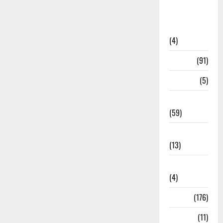
Artigos de
Opinião
(4)
Cultura
(91)
Desporto
(5)
Economia
(59)
Educação
(13)
Internacionais
(4)
Locais
(176)
Media
(11)