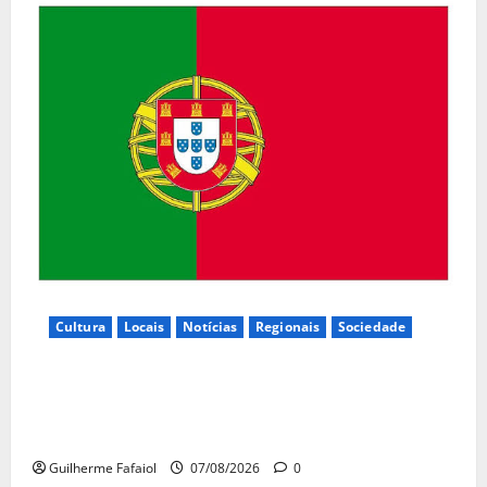
Cultura
Locais
Notícias
Regionais
Sociedade
Inauguração da exposição “A Logística da
Democracia – Os centros de imprensa das eleições
na Fundação Calouste Gulbenkian (1975–1984)”
Guilherme Fafaiol
07/08/2026
0