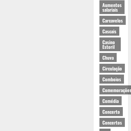
Aumentos
salariais
Carcavelos
Cascais
Casino
Estoril
Chuva
Circulação
Comboios
Comemoraçõe
Comédia
Concerto
Concertos