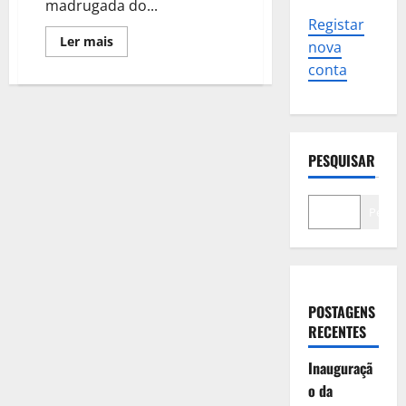
madrugada do...
Registar
Leia
Ler mais
nova
mais
sobre
conta
Tentativa
de
violação
a
uma
jovem
na
PESQUISAR
Parede
Pesqui
POSTAGENS
RECENTES
Inauguraçã
o da