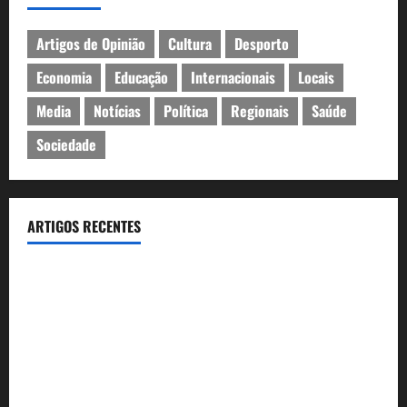
Artigos de Opinião
Cultura
Desporto
Economia
Educação
Internacionais
Locais
Media
Notícias
Política
Regionais
Saúde
Sociedade
ARTIGOS RECENTES
João Baião conquistou o público no Casino Estoril com três
contagiantes sessões de “Baião d’Oxigénio”
Casino Estoril recebe de 4 a 9 de Agosto etapa do LNP –
Liga Nacional de Poker
Festas do Mar 2026