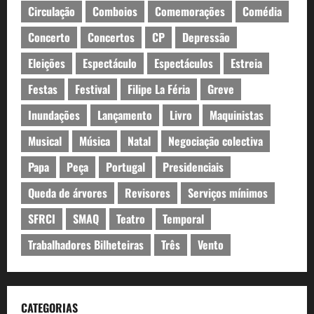
Circulação
Comboios
Comemorações
Comédia
Concerto
Concertos
CP
Depressão
Eleições
Espectáculo
Espectáculos
Estreia
Festas
Festival
Filipe La Féria
Greve
Inundações
Lançamento
Livro
Maquinistas
Musical
Música
Natal
Negociação colectiva
Papa
Peça
Portugal
Presidenciais
Queda de árvores
Revisores
Serviços mínimos
SFRCI
SMAQ
Teatro
Temporal
Trabalhadores Bilheteiras
Três
Vento
CATEGORIAS