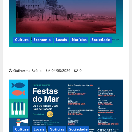
Cultura
Economia
Locais
Notícias
Sociedade
Casino Estoril recebe de 4 a 9 de Agosto etapa do
LNP – Liga Nacional de Poker
Guilherme Fafaiol
04/08/2026
0
Cultura
Locais
Notícias
Sociedade