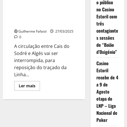
o público
Circulação ferroviária
no Casino
interrompida entre Cais do
Estoril com
Sodré e Algés à noite em Abril
três
e Maio
contagiante
Guilherme Fafaiol
27/03/2025
s sessões
0
de “Baião
A circulação entre Cais do
d’Oxigénio”
Sodré e Algés vai ser
interrompida, para
Casino
reposição do traçado da
Estoril
Linha...
recebe de 4
a 9 de
Leia
Ler mais
mais
Agosto
sobre
Circulação
etapa do
ferroviária
LNP – Liga
interrompida
entre
Nacional de
Cais
do
Poker
Sodré
e