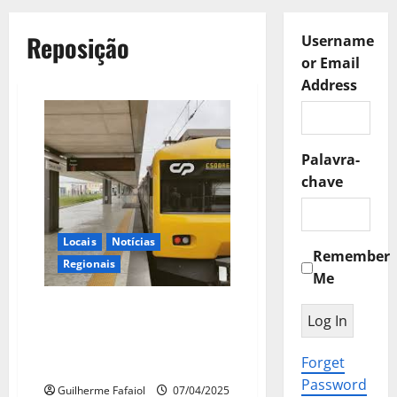
Reposição
Username
or Email
Address
Palavra-
chave
Locais
Notícias
Remember
Regionais
Me
Circulação ferroviária
interrompida entre Cais do
Sodré e Algés à noite em Abril
Forget
e Maio
Password
Guilherme Fafaiol
07/04/2025