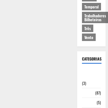
Temporal
Trabalhadores
Bilheteiras
Três
Vento
CATEGORIAS
Artigos de
Opinião
(3)
Cultura
(87)
Desporto
(5)