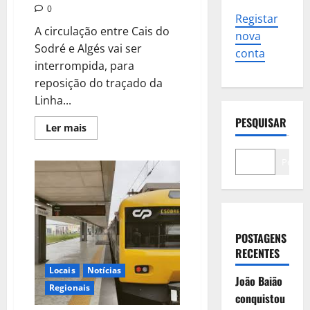
0
Registar
A circulação entre Cais do
nova
Sodré e Algés vai ser
conta
interrompida, para
reposição do traçado da
Linha...
PESQUISAR
Leia
Ler mais
mais
sobre
Circulação
Pesqui
ferroviária
interrompida
entre
Cais
do
Sodré
e
Algés
POSTAGENS
à
RECENTES
noite
em
Locais
Notícias
Abril
João Baião
e
Regionais
Maio
conquistou