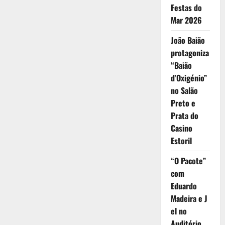
Algés
Festas do
à
noite
Mar 2026
em
Abril
João Baião
e
Maio
protagoniza
“Baião
d’Oxigénio”
no Salão
Preto e
Prata do
Casino
Estoril
“O Pacote”
com
Eduardo
Madeira e J
el no
Auditório