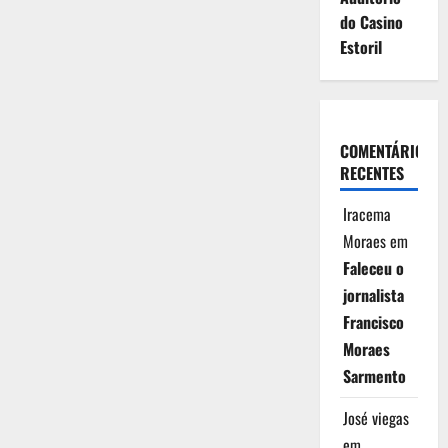
do Casino
Estoril
COMENTÁRIOS
RECENTES
Iracema
Moraes
em
Faleceu o
jornalista
Francisco
Moraes
Sarmento
José viegas
em