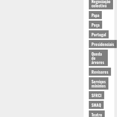
Negociação
colectiva
Papa
Peça
Portugal
Presidenciais
Queda
de
árvores
Revisores
Serviços
mínimos
SFRCI
SMAQ
Teatro