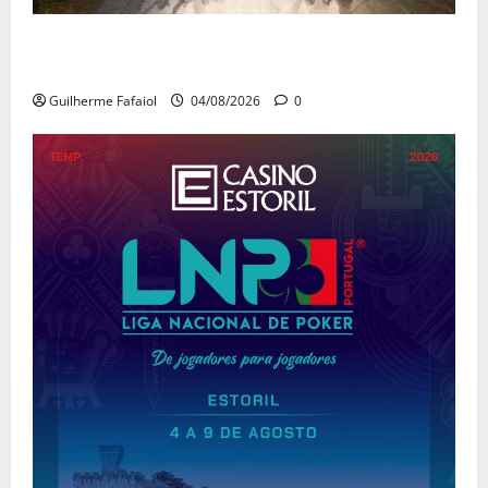
João Baião conquistou o público no Casino Estoril
com três contagiantes sessões de “Baião d’Oxigénio”
Guilherme Fafaiol
04/08/2026
0