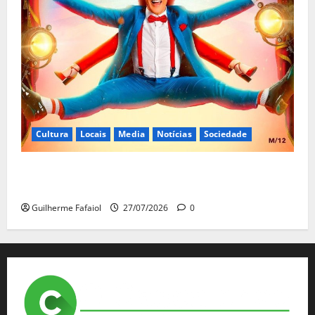
Cultura
Locais
Media
Notícias
Sociedade
João Baião protagoniza “Baião d’Oxigénio” no Salão
Preto e Prata do Casino Estoril
Guilherme Fafaiol
27/07/2026
0