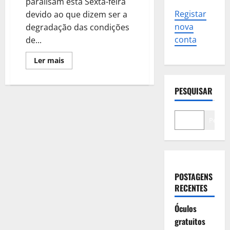
paralisam esta Sexta-feira
Registar
devido ao que dizem ser a
nova
degradação das condições
conta
de...
Leia
Ler mais
mais
sobre
Escolas,
hospitais,
PESQUISAR
impostos,
etc.:
esperada
“adesão
Pesqui
em
massa”
à
greve
desta
Sexta-
feira
POSTAGENS
RECENTES
Óculos
gratuitos