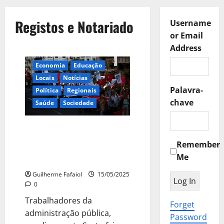
Registos e Notariado
Username
or Email
Address
Economia
Educação
Locais
Notícias
Palavra-
Política
Regionais
chave
Saúde
Sociedade
Escolas, hospitais, impostos,
etc.: esperada “adesão em
Remember
massa” à greve desta Sexta-
Me
feira
Guilherme Fafaiol
15/05/2025
0
Trabalhadores da
Forget
administração pública,
Password