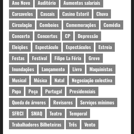
Ano Novo
Auditório
Aumentos salariais
Carcavelos
Cascais
Casino Estoril
Chuva
Circulação
Comboios
Comemorações
Comédia
Concerto
Concertos
CP
Depressão
Eleições
Espectáculo
Espectáculos
Estreia
Festas
Festival
Filipe La Féria
Greve
Inundações
Lançamento
Livro
Maquinistas
Musical
Música
Natal
Negociação colectiva
Papa
Peça
Portugal
Presidenciais
Queda de árvores
Revisores
Serviços mínimos
SFRCI
SMAQ
Teatro
Temporal
Trabalhadores Bilheteiras
Três
Vento