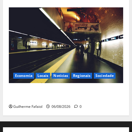
Economia
Locais
Notícias
Regionais
Sociedade
Linha Azul do Metro de Lisboa com horário reduzido
aos fins de semana em Agosto
Guilherme Fafaiol
06/08/2026
0