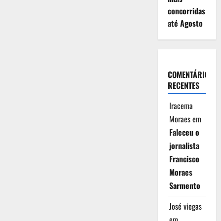
concorridas
até Agosto
COMENTÁRIOS
RECENTES
Iracema
Moraes
em
Faleceu o
jornalista
Francisco
Moraes
Sarmento
José viegas
em