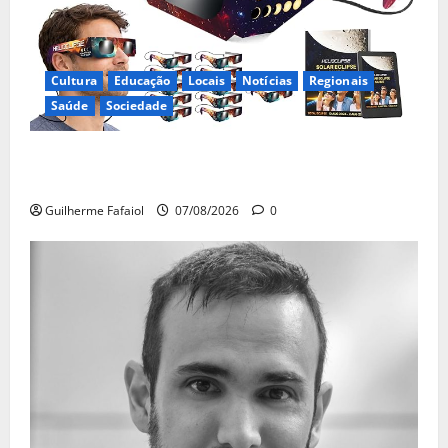
Cultura
Educação
Locais
Notícias
Regionais
Saúde
Sociedade
Óculos gratuitos para o eclipse solar já esgotaram.
Pode comprá-los em lojas e farmácias
Guilherme Fafaiol
07/08/2026
0