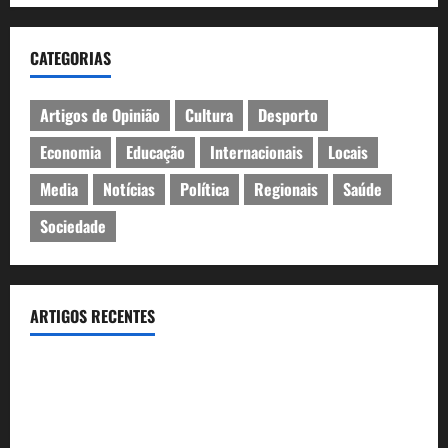
CATEGORIAS
Artigos de Opinião
Cultura
Desporto
Economia
Educação
Internacionais
Locais
Media
Notícias
Política
Regionais
Saúde
Sociedade
ARTIGOS RECENTES
Óculos gratuitos para o eclipse solar já esgotaram. Pode
comprá-los em lojas e farmácias
A ilusão da falta de casas