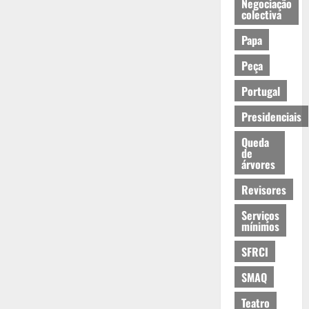
Negociação
colectiva
Papa
Peça
Portugal
Presidenciais
Queda
de
árvores
Revisores
Serviços
mínimos
SFRCI
SMAQ
Teatro