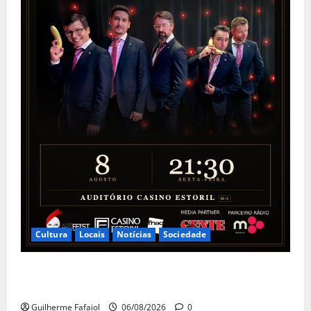
Cultura
Locais
Notícias
Sociedade
The Peakles, The Beatles Experience no Auditório do
Casino Estoril
Guilherme Fafaiol
06/08/2026
0