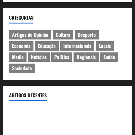
CATEGORIAS
Artigos de Opinião
Cultura
Desporto
Economia
Educação
Internacionais
Locais
Media
Notícias
Política
Regionais
Saúde
Sociedade
ARTIGOS RECENTES
Óculos gratuitos para o eclipse solar já esgotaram. Pode
comprá-los em lojas e farmácias
A ilusão da falta de casas