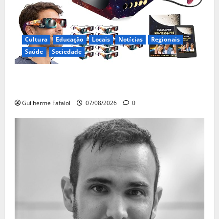
Cultura
Educação
Locais
Notícias
Regionais
Saúde
Sociedade
Óculos gratuitos para o eclipse solar já esgotaram.
Pode comprá-los em lojas e farmácias
Guilherme Fafaiol
07/08/2026
0