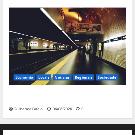
Economia
Locais
Notícias
Regionais
Sociedade
Linha Azul do Metro de Lisboa com horário reduzido
aos fins de semana em Agosto
Guilherme Fafaiol
06/08/2026
0