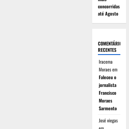
concorridas
até Agosto
COMENTÁRIOS
RECENTES
Iracema
Moraes
em
Faleceu o
jornalista
Francisco
Moraes
Sarmento
José viegas
em