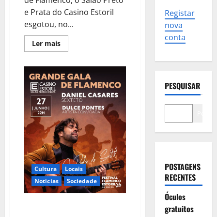
e Prata do Casino Estoril
Registar
esgotou, no...
nova
conta
Leia
Ler mais
mais
sobre
Daniel
Casares
e
Dulce
PESQUISAR
Pontes
conquistaram
o
público
Pesqui
em
noite
de
“O
Poder
do
Subtil”
no
POSTAGENS
Cultura
Locais
Casino
RECENTES
Estoril
Notícias
Sociedade
Óculos
Grande Gala de Flamenco no
gratuitos
Casino Estoril com Daniel