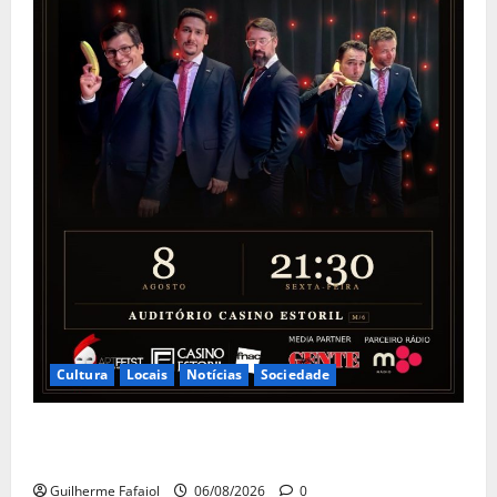
Cultura
Locais
Notícias
Sociedade
The Peakles, The Beatles Experience no Auditório do
Casino Estoril
Guilherme Fafaiol
06/08/2026
0