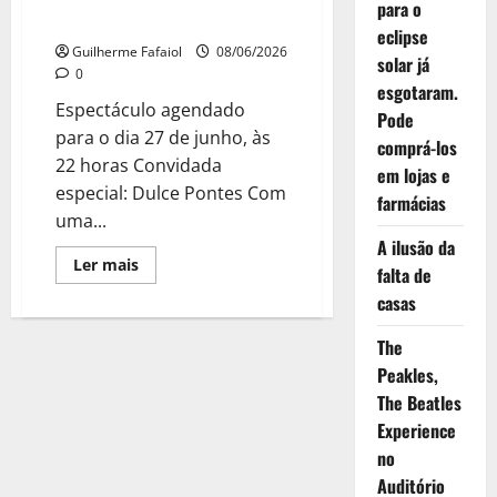
para o
Casares em “O Poder do Subtil”
eclipse
Guilherme Fafaiol
08/06/2026
solar já
0
esgotaram.
Espectáculo agendado
Pode
para o dia 27 de junho, às
comprá-los
22 horas Convidada
em lojas e
especial: Dulce Pontes Com
farmácias
uma...
A ilusão da
Leia
Ler mais
falta de
mais
sobre
casas
Grande
Gala
de
The
Flamenco
no
Peakles,
Casino
The Beatles
Estoril
com
Experience
Daniel
Casares
no
em
“O
Auditório
Poder