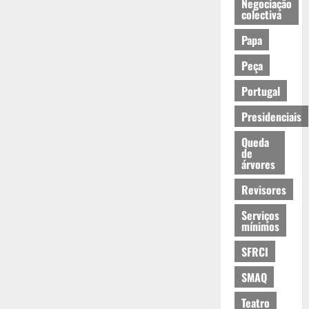
Negociação
colectiva
Papa
Peça
Portugal
Presidenciais
Queda
de
árvores
Revisores
Serviços
mínimos
SFRCI
SMAQ
Teatro