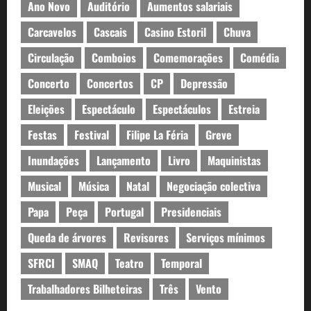
Ano Novo
Auditório
Aumentos salariais
Carcavelos
Cascais
Casino Estoril
Chuva
Circulação
Comboios
Comemorações
Comédia
Concerto
Concertos
CP
Depressão
Eleições
Espectáculo
Espectáculos
Estreia
Festas
Festival
Filipe La Féria
Greve
Inundações
Lançamento
Livro
Maquinistas
Musical
Música
Natal
Negociação colectiva
Papa
Peça
Portugal
Presidenciais
Queda de árvores
Revisores
Serviços mínimos
SFRCI
SMAQ
Teatro
Temporal
Trabalhadores Bilheteiras
Três
Vento