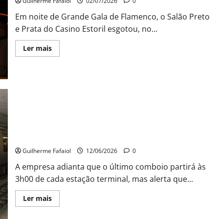
Guilherme Fafaiol
02/07/2026
0
Em noite de Grande Gala de Flamenco, o Salão Preto
e Prata do Casino Estoril esgotou, no...
Leia
Ler mais
mais
sobre
Daniel
Casares
e
Dulce
Pontes
conquistaram
o
público
em
Metro de Lisboa prolonga horário até às 3h00 na noite de
noite
de
Santo António
“O
Poder
Guilherme Fafaiol
12/06/2026
0
do
Subtil”
A empresa adianta que o último comboio partirá às
no
Casino
3h00 de cada estação terminal, mas alerta que...
Estoril
Leia
Ler mais
mais
sobre
Metro