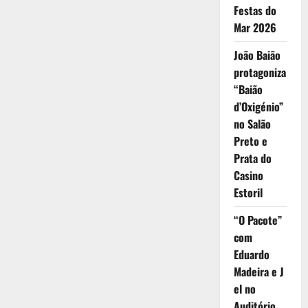
Festas do
Mar 2026
João Baião
protagoniza
“Baião
d’Oxigénio”
no Salão
Preto e
Prata do
Casino
Estoril
“O Pacote”
com
Eduardo
Madeira e J
el no
Auditório