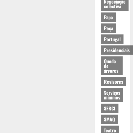
Negociação
colectiva
Papa
Peça
Portugal
Presidenciais
Queda
de
árvores
Revisores
Serviços
mínimos
SFRCI
SMAQ
Teatro