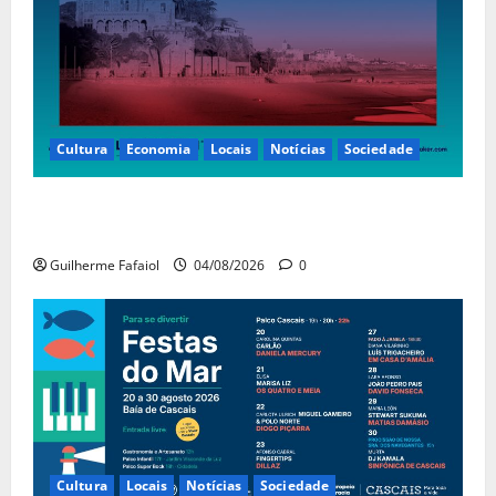
Cultura
Economia
Locais
Notícias
Sociedade
Casino Estoril recebe de 4 a 9 de Agosto etapa do
LNP – Liga Nacional de Poker
Guilherme Fafaiol
04/08/2026
0
Cultura
Locais
Notícias
Sociedade