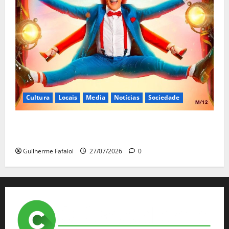
Cultura
Locais
Media
Notícias
Sociedade
João Baião protagoniza “Baião d’Oxigénio” no Salão
Preto e Prata do Casino Estoril
Guilherme Fafaiol
27/07/2026
0