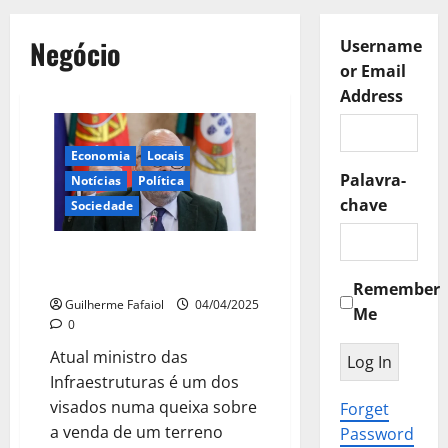
Negócio
Username
or Email
Address
Economia
Locais
Palavra-
Notícias
Política
chave
Sociedade
PJ investiga negócio de Miguel
Pinto Luz na Câmara de Cascais
Remember
Guilherme Fafaiol
04/04/2025
Me
0
Atual ministro das
Infraestruturas é um dos
visados numa queixa sobre
Forget
a venda de um terreno
Password