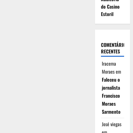
do Casino
Estoril
COMENTÁRIOS
RECENTES
Iracema
Moraes
em
Faleceu o
jornalista
Francisco
Moraes
Sarmento
José viegas
em