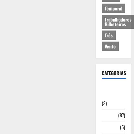
Temporal
Trabalhadores
Bilheteiras
Três
Vento
CATEGORIAS
Artigos de
Opinião
(3)
Cultura
(87)
Desporto
(5)