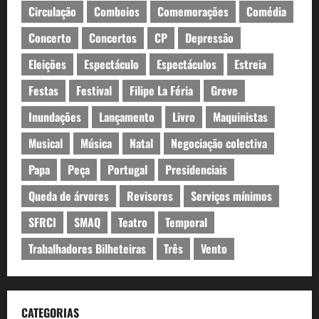
Circulação
Comboios
Comemorações
Comédia
Concerto
Concertos
CP
Depressão
Eleições
Espectáculo
Espectáculos
Estreia
Festas
Festival
Filipe La Féria
Greve
Inundações
Lançamento
Livro
Maquinistas
Musical
Música
Natal
Negociação colectiva
Papa
Peça
Portugal
Presidenciais
Queda de árvores
Revisores
Serviços mínimos
SFRCI
SMAQ
Teatro
Temporal
Trabalhadores Bilheteiras
Três
Vento
CATEGORIAS