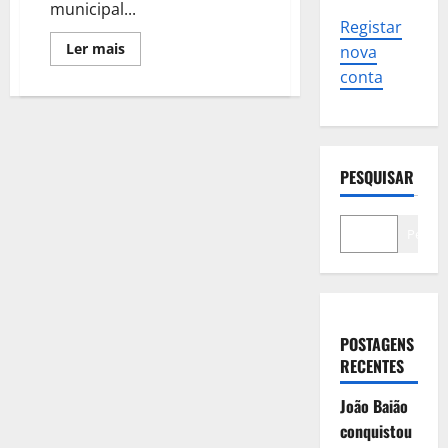
municipal...
Registar
Leia
Ler mais
nova
mais
sobre
conta
PJ
investiga
negócio
de
Miguel
Pinto
Luz
PESQUISAR
na
Câmara
de
Cascais
Pesqui
POSTAGENS
RECENTES
João Baião
conquistou