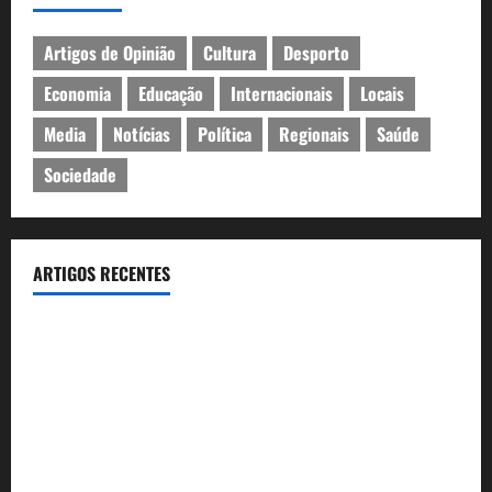
Artigos de Opinião
Cultura
Desporto
Economia
Educação
Internacionais
Locais
Media
Notícias
Política
Regionais
Saúde
Sociedade
ARTIGOS RECENTES
João Baião conquistou o público no Casino Estoril com três
contagiantes sessões de “Baião d’Oxigénio”
Casino Estoril recebe de 4 a 9 de Agosto etapa do LNP –
Liga Nacional de Poker
Festas do Mar 2026