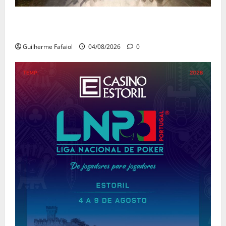
João Baião conquistou o público no Casino Estoril
com três contagiantes sessões de “Baião d’Oxigénio”
Guilherme Fafaiol
04/08/2026
0