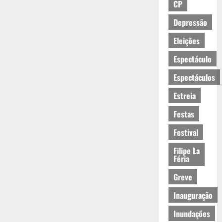
CP
Depressão
Eleições
Espectáculo
Espectáculos
Estreia
Festas
Festival
Filipe La
Féria
Greve
Inauguração
Inundações