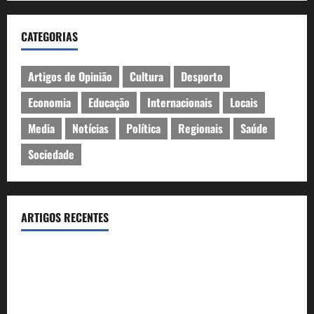
CATEGORIAS
Artigos de Opinião
Cultura
Desporto
Economia
Educação
Internacionais
Locais
Media
Notícias
Política
Regionais
Saúde
Sociedade
ARTIGOS RECENTES
Inauguração da exposição “A Logística da Democracia – Os
centros de imprensa das eleições na Fundação Calouste
Gulbenkian (1975–1984)”