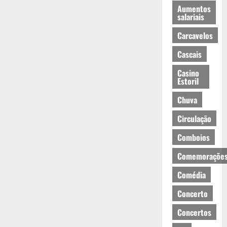
Aumentos
salariais
Carcavelos
Cascais
Casino
Estoril
Chuva
Circulação
Comboios
Comemoraçõe
Comédia
Concerto
Concertos