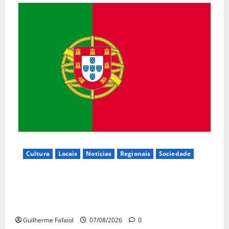
Cultura
Locais
Notícias
Regionais
Sociedade
Inauguração da exposição “A Logística da
Democracia – Os centros de imprensa das eleições
na Fundação Calouste Gulbenkian (1975–1984)”
Guilherme Fafaiol
07/08/2026
0