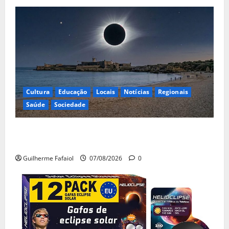
Cultura
Educação
Locais
Notícias
Regionais
Saúde
Sociedade
Eclipse solar de 12 de Agosto: Cascais prepara-se
para um espetáculo único no céu
Guilherme Fafaiol
07/08/2026
0