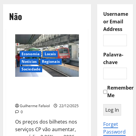
Não
Username
or Email
Address
Economia
Locais
Palavra-
Notícias
Regionais
chave
Sociedade
Bilhetes da CP aumentam
Remember
2,26% em 2026 mas passes
Me
mantêm preço
Guilherme Fafaiol
22/12/2025
0
Os preços dos bilhetes nos
Forget
serviços CP vão aumentar,
Password