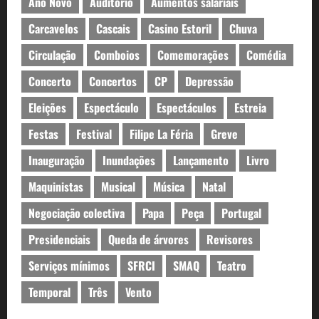
Ano Novo
Auditório
Aumentos salariais
Carcavelos
Cascais
Casino Estoril
Chuva
Circulação
Comboios
Comemorações
Comédia
Concerto
Concertos
CP
Depressão
Eleições
Espectáculo
Espectáculos
Estreia
Festas
Festival
Filipe La Féria
Greve
Inauguração
Inundações
Lançamento
Livro
Maquinistas
Musical
Música
Natal
Negociação colectiva
Papa
Peça
Portugal
Presidenciais
Queda de árvores
Revisores
Serviços mínimos
SFRCI
SMAQ
Teatro
Temporal
Três
Vento