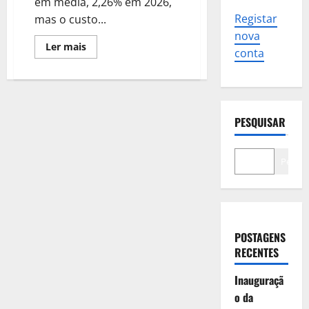
em média, 2,26% em 2026,
Registar
mas o custo...
nova
Leia
Ler mais
conta
mais
sobre
Bilhetes
da
CP
aumentam
2,26%
PESQUISAR
em
2026
mas
passes
mantêm
Pesqui
preço
POSTAGENS
RECENTES
Inauguraçã
o da