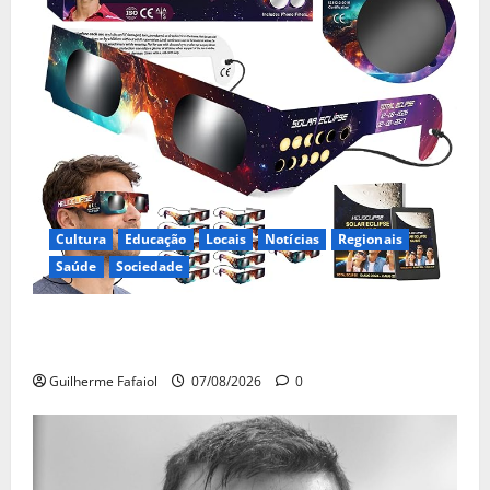
Cultura
Educação
Locais
Notícias
Regionais
Saúde
Sociedade
Óculos gratuitos para o eclipse solar já esgotaram.
Pode comprá-los em lojas e farmácias
Guilherme Fafaiol
07/08/2026
0