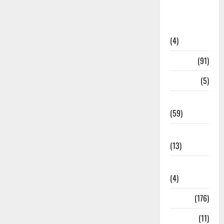
Artigos de
Opinião
(4)
Cultura
(91)
Desporto
(5)
Economia
(59)
Educação
(13)
Internacionais
(4)
Locais
(176)
Media
(11)