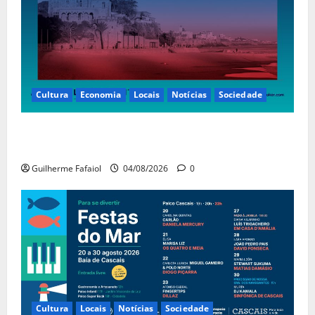
Cultura
Economia
Locais
Notícias
Sociedade
Casino Estoril recebe de 4 a 9 de Agosto etapa do
LNP – Liga Nacional de Poker
Guilherme Fafaiol
04/08/2026
0
Cultura
Locais
Notícias
Sociedade