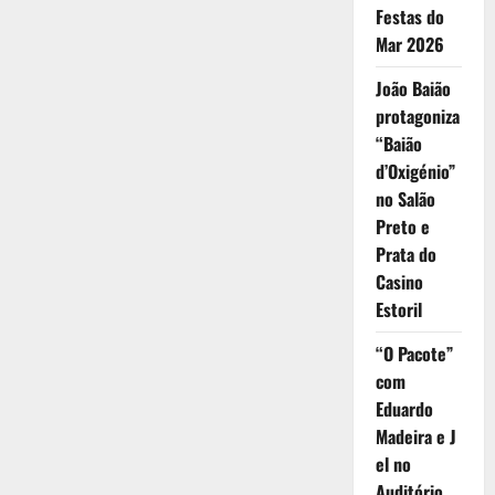
Festas do
Mar 2026
João Baião
protagoniza
“Baião
d’Oxigénio”
no Salão
Preto e
Prata do
Casino
Estoril
“O Pacote”
com
Eduardo
Madeira e J
el no
Auditório