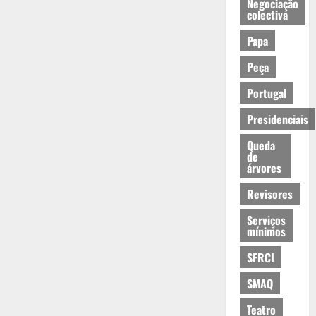
Negociação
colectiva
Papa
Peça
Portugal
Presidenciais
Queda
de
árvores
Revisores
Serviços
mínimos
SFRCI
SMAQ
Teatro