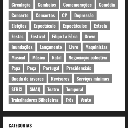
Circulação
Comboios
Comemorações
Comédia
Concerto
Concertos
CP
Depressão
Eleições
Espectáculo
Espectáculos
Estreia
Festas
Festival
Filipe La Féria
Greve
Inundações
Lançamento
Livro
Maquinistas
Musical
Música
Natal
Negociação colectiva
Papa
Peça
Portugal
Presidenciais
Queda de árvores
Revisores
Serviços mínimos
SFRCI
SMAQ
Teatro
Temporal
Trabalhadores Bilheteiras
Três
Vento
CATEGORIAS