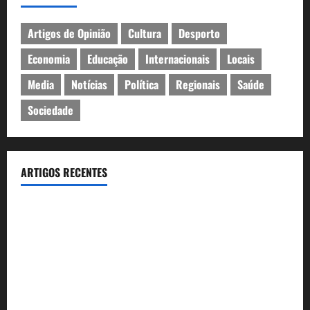
Artigos de Opinião
Cultura
Desporto
Economia
Educação
Internacionais
Locais
Media
Notícias
Política
Regionais
Saúde
Sociedade
ARTIGOS RECENTES
João Baião conquistou o público no Casino Estoril com três
contagiantes sessões de “Baião d’Oxigénio”
Casino Estoril recebe de 4 a 9 de Agosto etapa do LNP –
Liga Nacional de Poker
Festas do Mar 2026