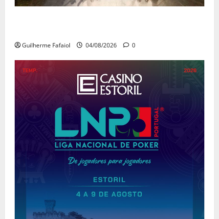
João Baião conquistou o público no Casino Estoril
com três contagiantes sessões de “Baião d’Oxigénio”
Guilherme Fafaiol
04/08/2026
0