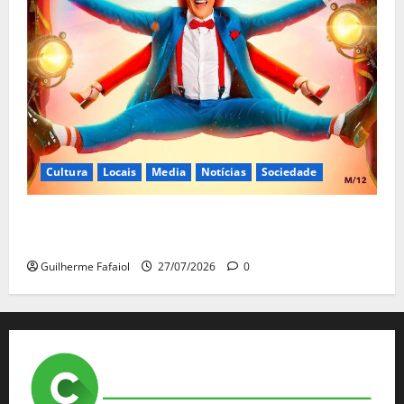
Cultura
Locais
Media
Notícias
Sociedade
João Baião protagoniza “Baião d’Oxigénio” no Salão
Preto e Prata do Casino Estoril
Guilherme Fafaiol
27/07/2026
0