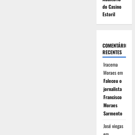
do Casino
Estoril
COMENTÁRIOS
RECENTES
Iracema
Moraes
em
Faleceu o
jornalista
Francisco
Moraes
Sarmento
José viegas
em