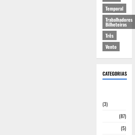
Temporal
Trabalhadores
Bilheteiras
Três
Vento
CATEGORIAS
Artigos de
Opinião
(3)
Cultura
(87)
Desporto
(5)