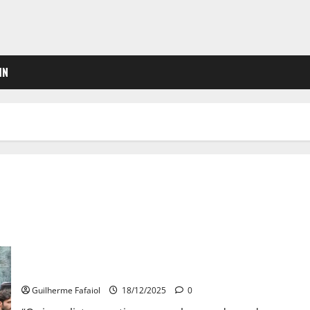
IN
Entre o dever de informar e a adesão à greve, Sindicato dos
Jornalistas fez balanço “extremamente positivo”
Guilherme Fafaiol
18/12/2025
0