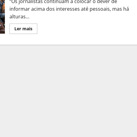
“Os jornalistas continuam a colocar o dever de
informar acima dos interesses até pessoais, mas há
alturas...
Leia
Ler mais
mais
sobre
Entre
o
dever
de
informar
e
a
adesão
à
greve,
Sindicato
dos
Jornalistas
fez
balanço
“extremamente
positivo”