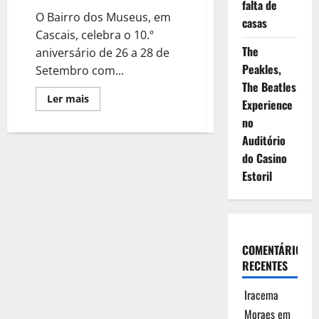
falta de
O Bairro dos Museus, em
casas
Cascais, celebra o 10.º
The
aniversário de 26 a 28 de
Peakles,
Setembro com...
The Beatles
Leia
Ler mais
Experience
mais
sobre
no
Bairro
dos
Auditório
Museus
do Casino
celebra
10.º
Estoril
aniversário
COMENTÁRIOS
RECENTES
Iracema
Moraes
em