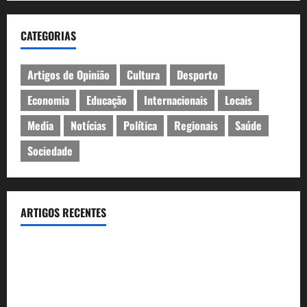
CATEGORIAS
Artigos de Opinião
Cultura
Desporto
Economia
Educação
Internacionais
Locais
Media
Notícias
Política
Regionais
Saúde
Sociedade
ARTIGOS RECENTES
Inauguração da exposição “A Logística da Democracia – Os
centros de imprensa das eleições na Fundação Calouste
Gulbenkian (1975–1984)”