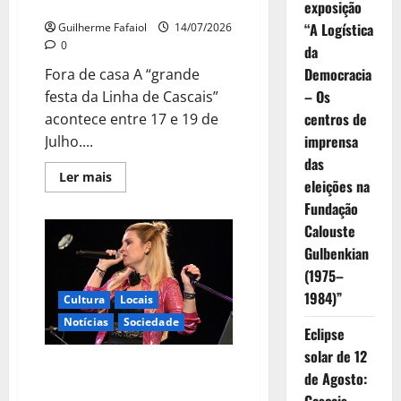
chegar
exposição
“A Logística
Guilherme Fafaiol
14/07/2026
0
da
Democracia
Fora de casa A “grande
– Os
festa da Linha de Cascais”
centros de
acontece entre 17 e 19 de
imprensa
Julho....
das
Leia
Ler mais
eleições na
mais
sobre
Fundação
Concertos
gratuitos,
Calouste
sardinhada
e
Gulbenkian
zona
(1975–
gaming.
Festas
1984)”
Cultura
Locais
de
Carcavelos
Notícias
Sociedade
e
Eclipse
Parede
estão
solar de 12
a
Noites de Verão com
chegar
de Agosto:
espectáculos gratuitos no