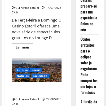
Cascais
Lounge D do Casino Estoril
prepara-se
Guilherme Fafaiol
14/07/2026
para um
0
espetáculo
De Terça-feira a Domingo O
único no
Casino Estoril oferece uma
céu
nova série de espectáculos
gratuitos no Lounge D....
Óculos
gratuitos
Leia
Ler mais
mais
para o
sobre
eclipse
Noites
de
solar já
Verão
com
esgotaram.
Cultura
Locais
espectáculos
gratuitos
Pode
Notícias
Sociedade
no
comprá-los
Lounge
D
em lojas e
do
Bairro dos Museus celebra 10.º
Casino
farmácias
aniversário
Estoril
Guilherme Fafaiol
27/09/2025
A ilusão da
0