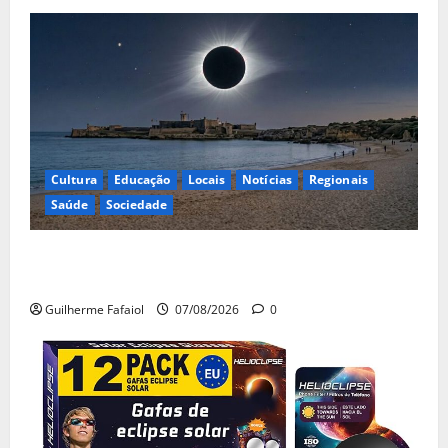
Cultura
Educação
Locais
Notícias
Regionais
Saúde
Sociedade
Eclipse solar de 12 de Agosto: Cascais prepara-se
para um espetáculo único no céu
Guilherme Fafaiol
07/08/2026
0