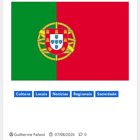
Cultura
Locais
Notícias
Regionais
Sociedade
Inauguração da exposição “A Logística da
Democracia – Os centros de imprensa das eleições
na Fundação Calouste Gulbenkian (1975–1984)”
Guilherme Fafaiol
07/08/2026
0