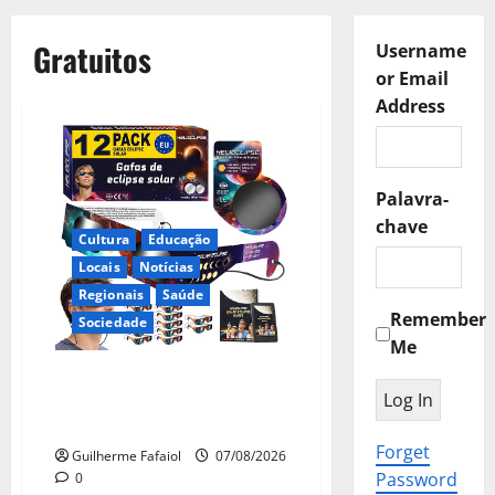
Gratuitos
Username
or Email
Address
Palavra-
chave
Cultura
Educação
Locais
Notícias
Regionais
Saúde
Remember
Sociedade
Me
Óculos gratuitos para o eclipse
solar já esgotaram. Pode
comprá-los em lojas e farmácias
Forget
Guilherme Fafaiol
07/08/2026
Password
0