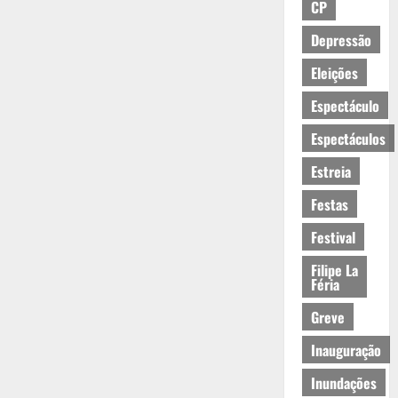
CP
Depressão
Eleições
Espectáculo
Espectáculos
Estreia
Festas
Festival
Filipe La
Féria
Greve
Inauguração
Inundações