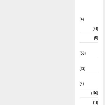
Artigos de
Opinião
(4)
Cultura
(91)
Desporto
(5)
Economia
(59)
Educação
(13)
Internacionais
(4)
Locais
(176)
Media
(11)