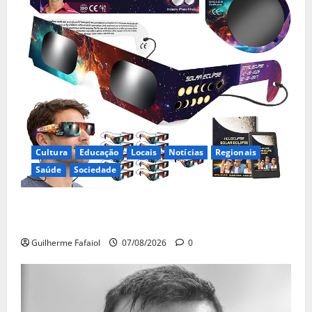
Cultura
Educação
Locais
Notícias
Regionais
Saúde
Sociedade
Óculos gratuitos para o eclipse solar já esgotaram.
Pode comprá-los em lojas e farmácias
Guilherme Fafaiol
07/08/2026
0