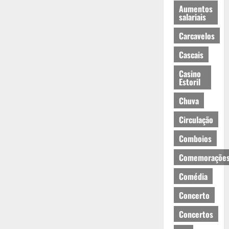
Aumentos
salariais
Carcavelos
Cascais
Casino
Estoril
Chuva
Circulação
Comboios
Comemoraçõe
Comédia
Concerto
Concertos