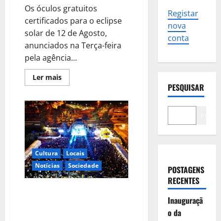
Os óculos gratuitos
Registar
certificados para o eclipse
nova
solar de 12 de Agosto,
conta
anunciados na Terça-feira
pela agência...
Leia
Ler mais
mais
PESQUISAR
sobre
Óculos
gratuitos
para
Pesqui
o
eclipse
solar
já
esgotaram.
Pode
Cultura
Locais
comprá-
Notícias
Sociedade
los
POSTAGENS
em
RECENTES
lojas
e
Concertos gratuitos, sardinhada
farmácias
Inauguraçã
e zona gaming. Festas de
Carcavelos e Parede estão a
o da