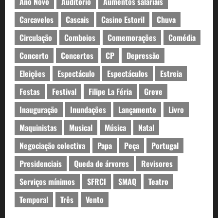
Ano Novo
Auditório
Aumentos salariais
Carcavelos
Cascais
Casino Estoril
Chuva
Circulação
Comboios
Comemorações
Comédia
Concerto
Concertos
CP
Depressão
Eleições
Espectáculo
Espectáculos
Estreia
Festas
Festival
Filipe La Féria
Greve
Inauguração
Inundações
Lançamento
Livro
Maquinistas
Musical
Música
Natal
Negociação colectiva
Papa
Peça
Portugal
Presidenciais
Queda de árvores
Revisores
Serviços mínimos
SFRCI
SMAQ
Teatro
Temporal
Três
Vento