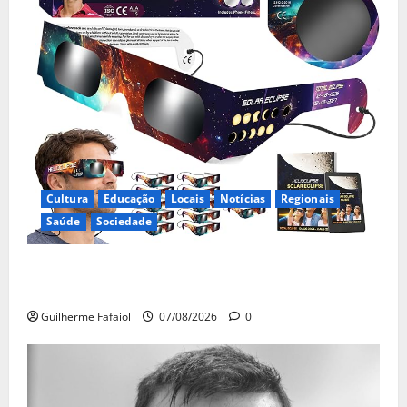
Cultura
Educação
Locais
Notícias
Regionais
Saúde
Sociedade
Óculos gratuitos para o eclipse solar já esgotaram.
Pode comprá-los em lojas e farmácias
Guilherme Fafaiol
07/08/2026
0