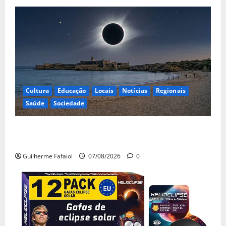
Cultura
Educação
Locais
Notícias
Regionais
Saúde
Sociedade
Eclipse solar de 12 de Agosto: Cascais prepara-se
para um espetáculo único no céu
Guilherme Fafaiol
07/08/2026
0