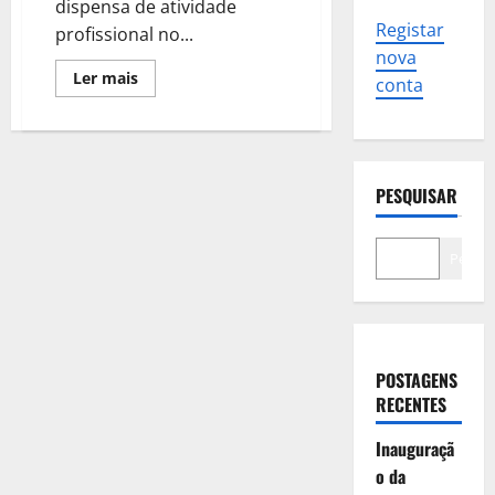
dispensa de atividade
Registar
profissional no...
nova
Leia
Ler mais
conta
mais
sobre
Quem
fica
na
mesa
de
PESQUISAR
voto
tem
direito
a
Pesqui
faltar
ao
trabalho?
Quanto
ganha?
POSTAGENS
RECENTES
Inauguraçã
o da