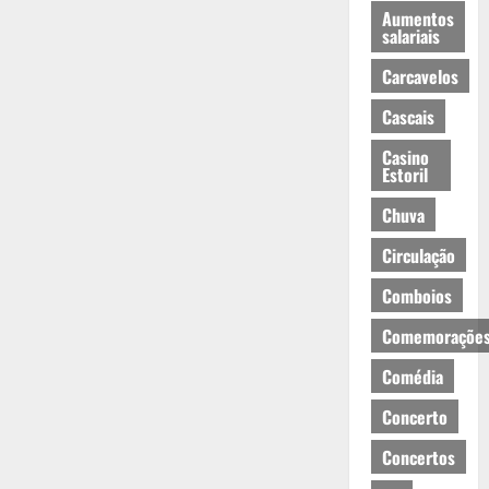
Aumentos
salariais
Carcavelos
Cascais
Casino
Estoril
Chuva
Circulação
Comboios
Comemoraçõe
Comédia
Concerto
Concertos