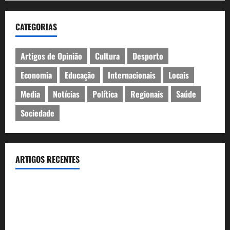
CATEGORIAS
Artigos de Opinião
Cultura
Desporto
Economia
Educação
Internacionais
Locais
Media
Notícias
Política
Regionais
Saúde
Sociedade
ARTIGOS RECENTES
Inauguração da exposição “A Logística da Democracia – Os
centros de imprensa das eleições na Fundação Calouste
Gulbenkian (1975–1984)”