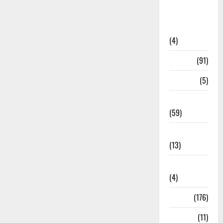
Artigos de
Opinião
(4)
Cultura
(91)
Desporto
(5)
Economia
(59)
Educação
(13)
Internacionais
(4)
Locais
(176)
Media
(11)