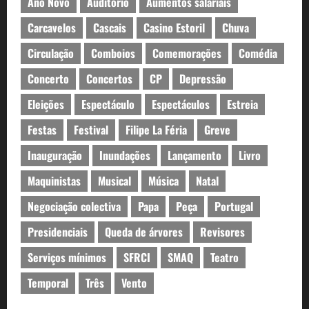
Ano Novo
Auditório
Aumentos salariais
Carcavelos
Cascais
Casino Estoril
Chuva
Circulação
Comboios
Comemorações
Comédia
Concerto
Concertos
CP
Depressão
Eleições
Espectáculo
Espectáculos
Estreia
Festas
Festival
Filipe La Féria
Greve
Inauguração
Inundações
Lançamento
Livro
Maquinistas
Musical
Música
Natal
Negociação colectiva
Papa
Peça
Portugal
Presidenciais
Queda de árvores
Revisores
Serviços mínimos
SFRCI
SMAQ
Teatro
Temporal
Três
Vento