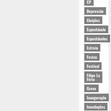
CP
Depressão
Eleições
Espectáculo
Espectáculos
Estreia
Festas
Festival
Filipe La
Féria
Greve
Inauguração
Inundações