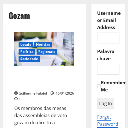
Gozam
Username
or Email
Address
Locais
Notícias
Palavra-
Política
Regionais
chave
Sociedade
Quem fica na mesa de voto tem
direito a faltar ao trabalho?
Remember
Quanto ganha?
Me
Guilherme Fafaiol
16/01/2026
0
Os membros das mesas
das assembleias de voto
Forget
gozam do direito a
Password