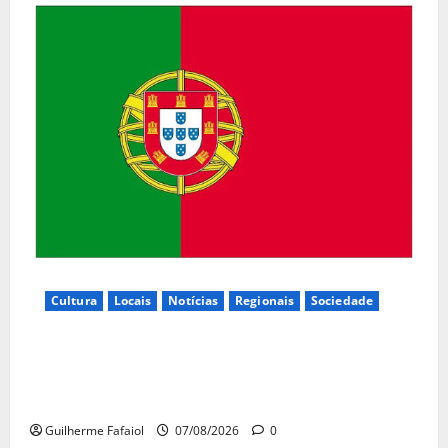
Cultura
Locais
Notícias
Regionais
Sociedade
Inauguração da exposição “A Logística da
Democracia – Os centros de imprensa das eleições
na Fundação Calouste Gulbenkian (1975–1984)”
Guilherme Fafaiol
07/08/2026
0