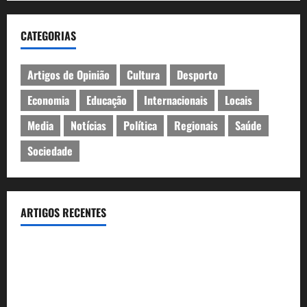
CATEGORIAS
Artigos de Opinião
Cultura
Desporto
Economia
Educação
Internacionais
Locais
Media
Notícias
Política
Regionais
Saúde
Sociedade
ARTIGOS RECENTES
Inauguração da exposição “A Logística da Democracia – Os
centros de imprensa das eleições na Fundação Calouste
Gulbenkian (1975–1984)”