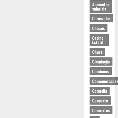
Aumentos
salariais
Carcavelos
Cascais
Casino
Estoril
Chuva
Circulação
Comboios
Comemoraçõe
Comédia
Concerto
Concertos