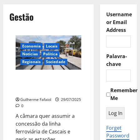
Gestão
Username
or Email
Address
Economia
Locais
Notícias
Política
Palavra-
Regionais
Sociedade
chave
Cascais quer assumir gestão da
linha ferroviária e estações no
Remember
concelho
Me
Guilherme Fafaiol
29/07/2025
0
A câmara quer assumir a
concessão da linha
Forget
ferroviária de Cascais e
Password
gerir as estações