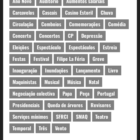
Ano Novo
Auditório
Aumentos salariais
Carcavelos
Cascais
Casino Estoril
Chuva
Circulação
Comboios
Comemorações
Comédia
Concerto
Concertos
CP
Depressão
Eleições
Espectáculo
Espectáculos
Estreia
Festas
Festival
Filipe La Féria
Greve
Inauguração
Inundações
Lançamento
Livro
Maquinistas
Musical
Música
Natal
Negociação colectiva
Papa
Peça
Portugal
Presidenciais
Queda de árvores
Revisores
Serviços mínimos
SFRCI
SMAQ
Teatro
Temporal
Três
Vento