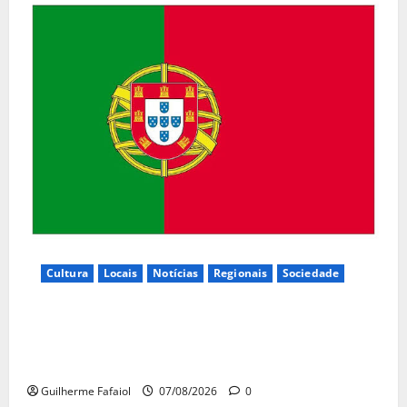
Cultura
Locais
Notícias
Regionais
Sociedade
Inauguração da exposição “A Logística da
Democracia – Os centros de imprensa das eleições
na Fundação Calouste Gulbenkian (1975–1984)”
Guilherme Fafaiol
07/08/2026
0