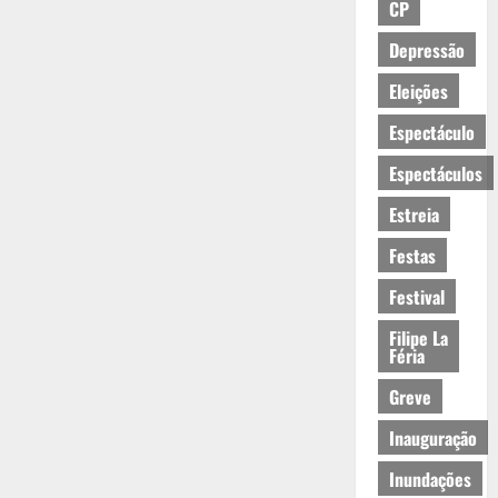
CP
Depressão
Eleições
Espectáculo
Espectáculos
Estreia
Festas
Festival
Filipe La
Féria
Greve
Inauguração
Inundações