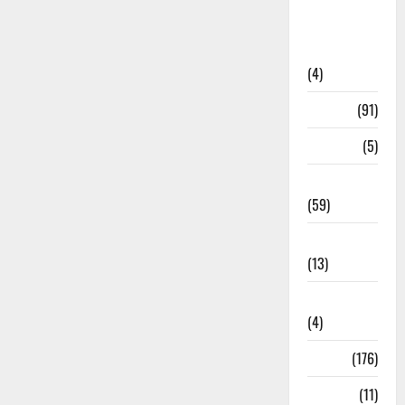
Artigos de
Opinião
(4)
Cultura
(91)
Desporto
(5)
Economia
(59)
Educação
(13)
Internacionais
(4)
Locais
(176)
Media
(11)