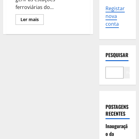
ferroviárias do...
Registar
nova
Leia
Ler mais
mais
conta
sobre
Cascais
quer
assumir
gestão
da
linha
PESQUISAR
ferroviária
e
estações
no
Pesqui
concelho
POSTAGENS
RECENTES
Inauguraçã
o da