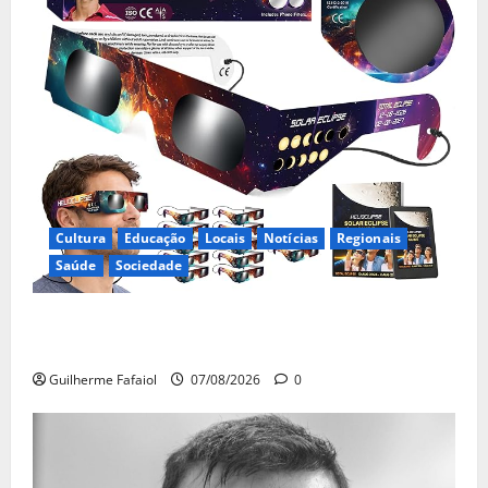
Cultura
Educação
Locais
Notícias
Regionais
Saúde
Sociedade
Óculos gratuitos para o eclipse solar já esgotaram.
Pode comprá-los em lojas e farmácias
Guilherme Fafaiol
07/08/2026
0