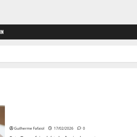
IN
É dia de tolerância de ponto: Trabalhadores recebem subsídio
de refeição?
Guilherme Fafaiol
17/02/2026
0