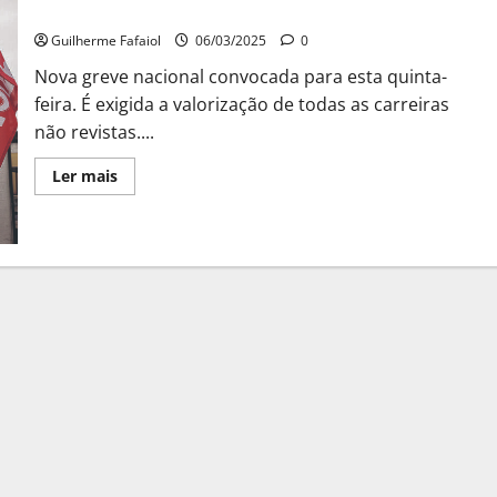
Greve da função pública deixa milhares sem aulas
“adesão
em
massa”
Guilherme Fafaiol
06/03/2025
0
à
greve
Nova greve nacional convocada para esta quinta-
desta
feira. É exigida a valorização de todas as carreiras
Sexta-
feira
não revistas....
Leia
Ler mais
mais
sobre
Greve
da
função
pública
deixa
milhares
sem
aulas