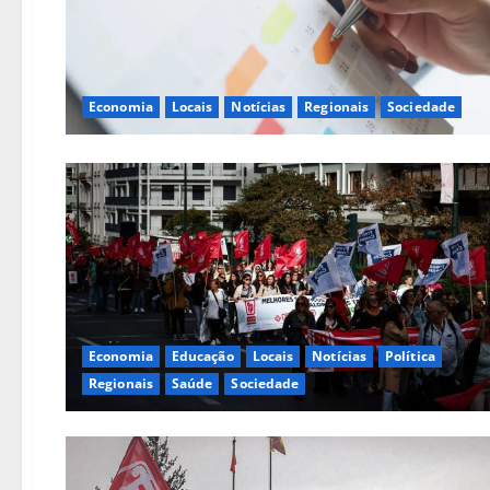
Economia
Locais
Notícias
Regionais
Sociedade
Economia
Educação
Locais
Notícias
Política
Regionais
Saúde
Sociedade