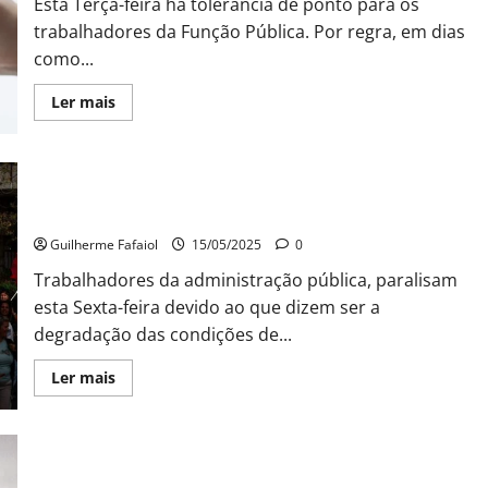
Esta Terça-feira há tolerância de ponto para os
trabalhadores da Função Pública. Por regra, em dias
como...
Leia
Ler mais
mais
sobre
É
dia
de
Escolas, hospitais, impostos, etc.: esperada “adesão em
tolerância
de
massa” à greve desta Sexta-feira
ponto:
Trabalhadores
Guilherme Fafaiol
15/05/2025
0
recebem
subsídio
Trabalhadores da administração pública, paralisam
de
refeição?
esta Sexta-feira devido ao que dizem ser a
degradação das condições de...
Leia
Ler mais
mais
sobre
Escolas,
hospitais,
impostos,
etc.:
esperada