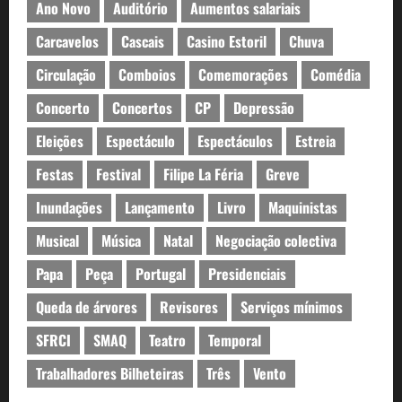
Ano Novo
Auditório
Aumentos salariais
Carcavelos
Cascais
Casino Estoril
Chuva
Circulação
Comboios
Comemorações
Comédia
Concerto
Concertos
CP
Depressão
Eleições
Espectáculo
Espectáculos
Estreia
Festas
Festival
Filipe La Féria
Greve
Inundações
Lançamento
Livro
Maquinistas
Musical
Música
Natal
Negociação colectiva
Papa
Peça
Portugal
Presidenciais
Queda de árvores
Revisores
Serviços mínimos
SFRCI
SMAQ
Teatro
Temporal
Trabalhadores Bilheteiras
Três
Vento