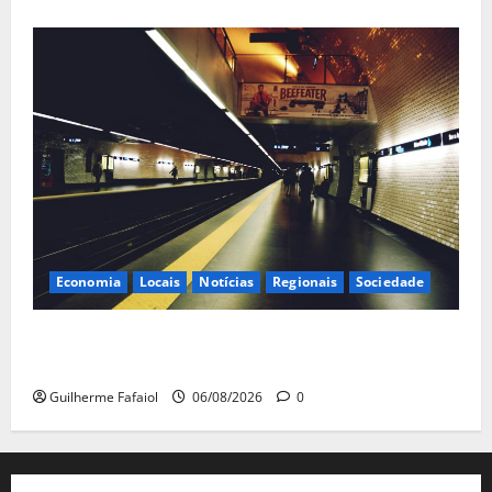
Economia
Locais
Notícias
Regionais
Sociedade
Linha Azul do Metro de Lisboa com horário reduzido
aos fins de semana em Agosto
Guilherme Fafaiol
06/08/2026
0