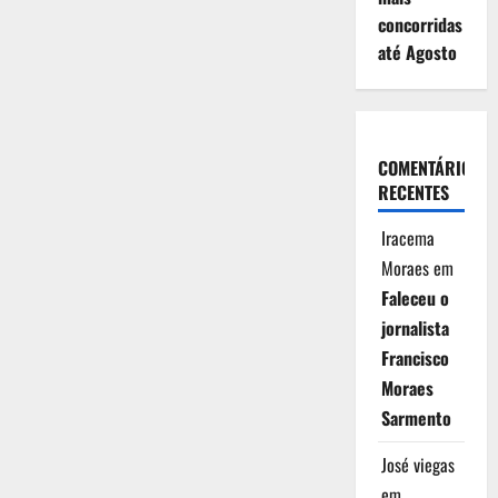
concorridas
até Agosto
COMENTÁRIOS
RECENTES
Iracema
Moraes
em
Faleceu o
jornalista
Francisco
Moraes
Sarmento
José viegas
em