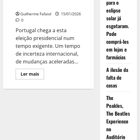
para o
NUM PORTUGAL MELHOR
eclipse
Guilherme Fafaiol
15/01/2026
solar já
0
esgotaram.
Portugal chega a esta
Pode
eleição presidencial num
comprá-los
tempo exigente. Um tempo
em lojas e
de incerteza internacional,
farmácias
de mudanças aceleradas...
A ilusão da
Leia
Ler mais
falta de
mais
sobre
casas
O
VOTO
ÚTIL
The
DE
ESPERANÇA
Peakles,
NUM
The Beatles
PORTUGAL
MELHOR
Experience
no
Auditório