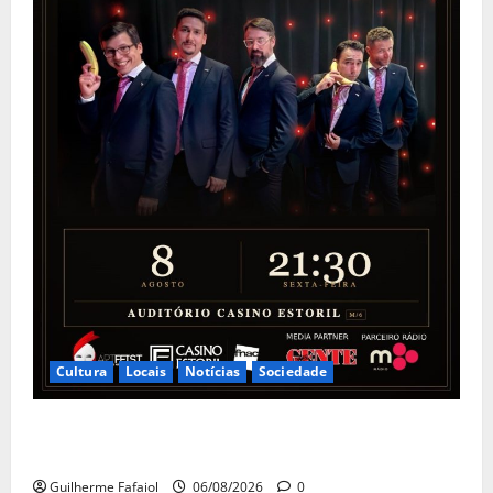
Cultura
Locais
Notícias
Sociedade
The Peakles, The Beatles Experience no Auditório do
Casino Estoril
Guilherme Fafaiol
06/08/2026
0