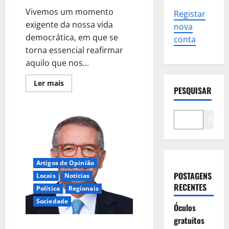
Vivemos um momento
Registar
exigente da nossa vida
nova
democrática, em que se
conta
torna essencial reafirmar
aquilo que nos...
Leia
Ler mais
PESQUISAR
mais
sobre
Equilíbrio,
Exigência
e
Pesqui
Esperança
num
Portugal
de
todos
e
Artigos de Opinião
para
POSTAGENS
todos.
Locais
Notícias
RECENTES
Política
Regionais
Sociedade
Óculos
gratuitos
O VOTO ÚTIL DE ESPERANÇA