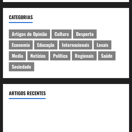
CATEGORIAS
Artigos de Opinião
Cultura
Desporto
Economia
Educação
Internacionais
Locais
Media
Notícias
Política
Regionais
Saúde
Sociedade
ARTIGOS RECENTES
Óculos gratuitos para o eclipse solar já esgotaram. Pode
comprá-los em lojas e farmácias
A ilusão da falta de casas