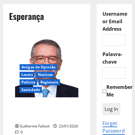
Esperança
Username
or Email
Address
Palavra-
chave
Artigos de Opinião
Locais
Notícias
Política
Regionais
Remember
Sociedade
Me
Equilíbrio, Exigência e
Esperança num Portugal de
todos e para todos.
Forget
Guilherme Fafaiol
23/01/2026
Password
0