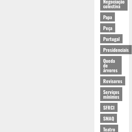
Negociação
colectiva
Papa
Peça
Portugal
Presidenciais
Queda
de
árvores
Revisores
Serviços
mínimos
SFRCI
SMAQ
Teatro