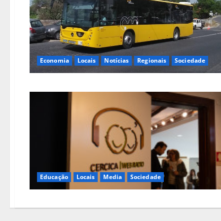
Economia
Locais
Notícias
Regionais
Sociedade
Educação
Locais
Media
Sociedade