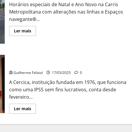
Horários especiais de Natal e Ano Novo na Carris
Metropolitana com alterações nas linhas e Espaços
navegante®...
Leia
Ler mais
mais
sobre
Carris
Metropolitana
com
horários
CERCICA tem uma Web Rádio que recebeu convidados
especiais
de
especiais
Natal
e
Guilherme Fafaiol
17/03/2025
0
Ano
Novo
A Cercica, instituição fundada em 1976, que funciona
em
linhas
como uma IPSS sem fins lucrativos, conta desde
e
Espaços
fevereiro...
Navegante
Leia
Ler mais
mais
sobre
CERCICA
tem
uma