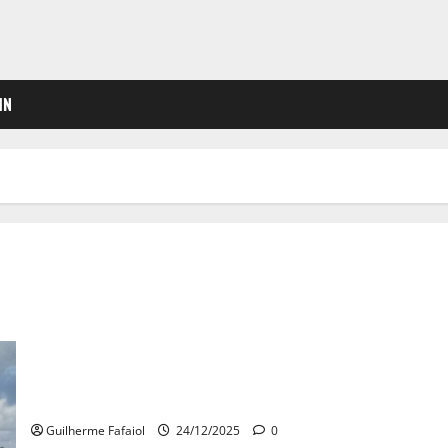
IN
Carris Metropolitana com horários especiais de Natal e Ano
Novo em linhas e Espaços Navegante
Guilherme Fafaiol
24/12/2025
0