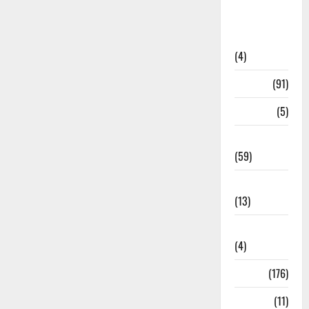
Artigos de
Opinião
(4)
Cultura
(91)
Desporto
(5)
Economia
(59)
Educação
(13)
Internacionais
(4)
Locais
(176)
Media
(11)