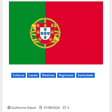
Cultura
Locais
Notícias
Regionais
Sociedade
Inauguração da exposição “A Logística da
Democracia – Os centros de imprensa das eleições
na Fundação Calouste Gulbenkian (1975–1984)”
Guilherme Fafaiol
07/08/2026
0