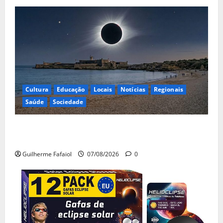
Cultura
Educação
Locais
Notícias
Regionais
Saúde
Sociedade
Eclipse solar de 12 de Agosto: Cascais prepara-se
para um espetáculo único no céu
Guilherme Fafaiol
07/08/2026
0