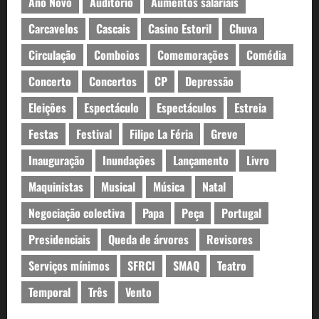
Ano Novo
Auditório
Aumentos salariais
Carcavelos
Cascais
Casino Estoril
Chuva
Circulação
Comboios
Comemorações
Comédia
Concerto
Concertos
CP
Depressão
Eleições
Espectáculo
Espectáculos
Estreia
Festas
Festival
Filipe La Féria
Greve
Inauguração
Inundações
Lançamento
Livro
Maquinistas
Musical
Música
Natal
Negociação colectiva
Papa
Peça
Portugal
Presidenciais
Queda de árvores
Revisores
Serviços mínimos
SFRCI
SMAQ
Teatro
Temporal
Três
Vento