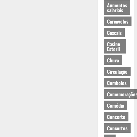
Aumentos
salariais
Carcavelos
Cascais
Casino
Estoril
Chuva
Circulação
Comboios
Comemoraçõe
Comédia
Concerto
Concertos