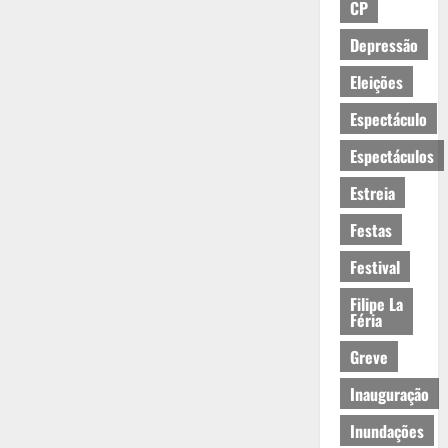
CP
Depressão
Eleições
Espectáculo
Espectáculos
Estreia
Festas
Festival
Filipe La
Féria
Greve
Inauguração
Inundações