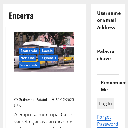
Encerra
Username
or Email
Address
Economia
Locais
Palavra-
Notícias
Regionais
chave
Sociedade
Carris reforça transporte na
Remember
passagem de ano em Lisboa,
Me
metro encerra às 01:00
Guilherme Fafaiol
31/12/2025
0
A empresa municipal Carris
Forget
vai reforçar as carreiras de
Password