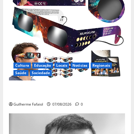
Cultura
Educação
Locais
Notícias
Regionais
Saúde
Sociedade
Óculos gratuitos para o eclipse solar já esgotaram.
Pode comprá-los em lojas e farmácias
Guilherme Fafaiol
07/08/2026
0