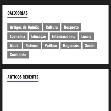
CATEGORIAS
Artigos de Opinião
Cultura
Desporto
Economia
Educação
Internacionais
Locais
Media
Notícias
Política
Regionais
Saúde
Sociedade
ARTIGOS RECENTES
Inauguração da exposição “A Logística da Democracia – Os
centros de imprensa das eleições na Fundação Calouste
Gulbenkian (1975–1984)”