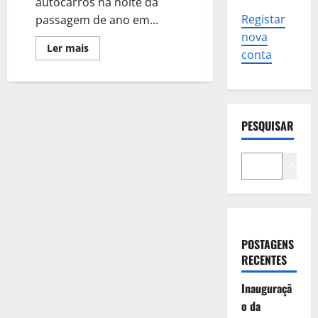
autocarros na noite da
Registar
passagem de ano em...
nova
Leia
Ler mais
conta
mais
sobre
Carris
reforça
transporte
na
passagem
PESQUISAR
de
ano
em
Lisboa,
metro
Pesqui
encerra
às
01:00
POSTAGENS
RECENTES
Inauguraçã
o da