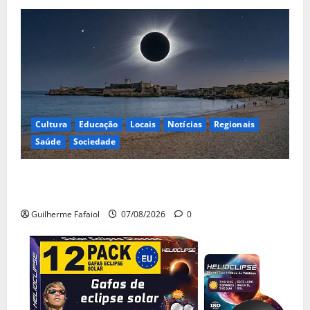
Cultura
Educação
Locais
Notícias
Regionais
Saúde
Sociedade
Eclipse solar de 12 de Agosto: Cascais prepara-se
para um espetáculo único no céu
Guilherme Fafaiol
07/08/2026
0