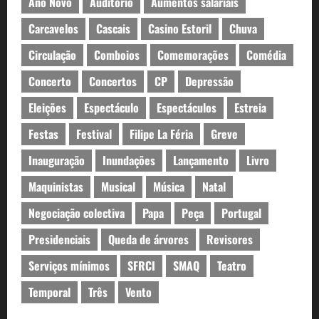
Ano Novo
Auditório
Aumentos salariais
Carcavelos
Cascais
Casino Estoril
Chuva
Circulação
Comboios
Comemorações
Comédia
Concerto
Concertos
CP
Depressão
Eleições
Espectáculo
Espectáculos
Estreia
Festas
Festival
Filipe La Féria
Greve
Inauguração
Inundações
Lançamento
Livro
Maquinistas
Musical
Música
Natal
Negociação colectiva
Papa
Peça
Portugal
Presidenciais
Queda de árvores
Revisores
Serviços mínimos
SFRCI
SMAQ
Teatro
Temporal
Três
Vento