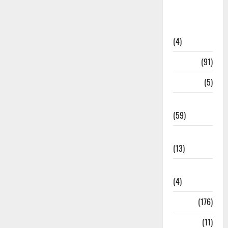
Artigos de
Opinião
(4)
Cultura
(91)
Desporto
(5)
Economia
(59)
Educação
(13)
Internacionais
(4)
Locais
(176)
Media
(11)