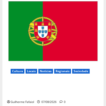
Cultura
Locais
Notícias
Regionais
Sociedade
Inauguração da exposição “A Logística da
Democracia – Os centros de imprensa das eleições
na Fundação Calouste Gulbenkian (1975–1984)”
Guilherme Fafaiol
07/08/2026
0