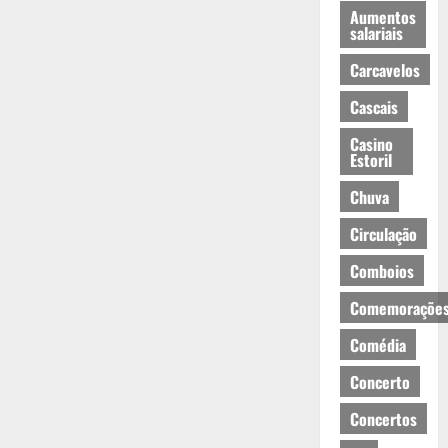
Aumentos
salariais
Carcavelos
Cascais
Casino
Estoril
Chuva
Circulação
Comboios
Comemoraçõe
Comédia
Concerto
Concertos