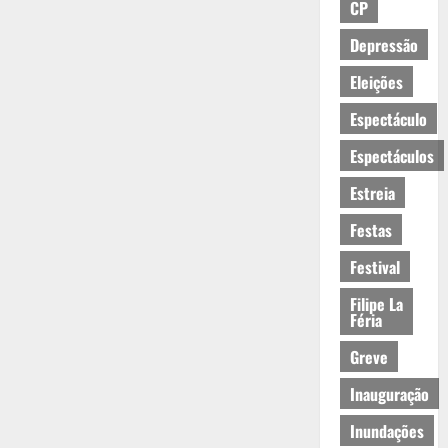
CP
Depressão
Eleições
Espectáculo
Espectáculos
Estreia
Festas
Festival
Filipe La
Féria
Greve
Inauguração
Inundações