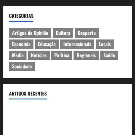
CATEGORIAS
Artigos de Opinião
Cultura
Desporto
Economia
Educação
Internacionais
Locais
Media
Notícias
Política
Regionais
Saúde
Sociedade
ARTIGOS RECENTES
Inauguração da exposição “A Logística da Democracia – Os
centros de imprensa das eleições na Fundação Calouste
Gulbenkian (1975–1984)”