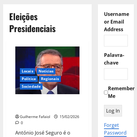
Eleições
Username
or Email
Presidenciais
Address
Palavra-
chave
Locais
Notícias
Política
Regionais
Sociedade
Remember
Me
António José Seguro é eleito
Presidente da República
Guilherme Fafaiol
15/02/2026
0
Forget
António José Seguro é o
Password