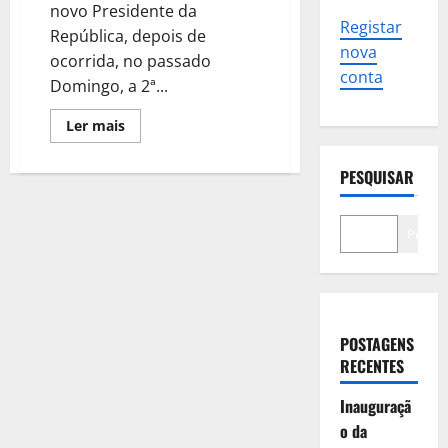
novo Presidente da
Registar
República, depois de
nova
ocorrida, no passado
conta
Domingo, a 2ª...
Leia
Ler mais
mais
sobre
António
PESQUISAR
José
Seguro
é
eleito
Pesqui
Presidente
da
República
POSTAGENS
RECENTES
Inauguraçã
o da