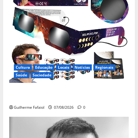
Cultura
Educação
Locais
Notícias
Regionais
Saúde
Sociedade
Óculos gratuitos para o eclipse solar já esgotaram.
Pode comprá-los em lojas e farmácias
Guilherme Fafaiol
07/08/2026
0