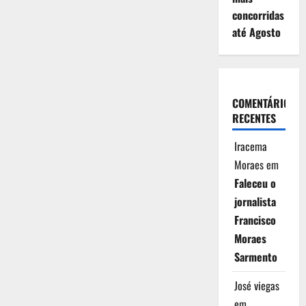
concorridas
até Agosto
COMENTÁRIOS
RECENTES
Iracema
Moraes
em
Faleceu o
jornalista
Francisco
Moraes
Sarmento
José viegas
em