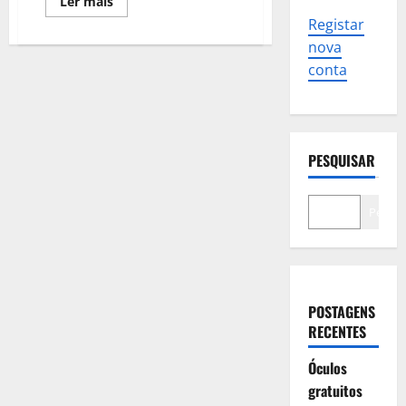
Leia
Ler mais
mais
Registar
sobre
Páscoa
nova
na
Vila
conta
PESQUISAR
Pesqui
POSTAGENS
RECENTES
Óculos
gratuitos