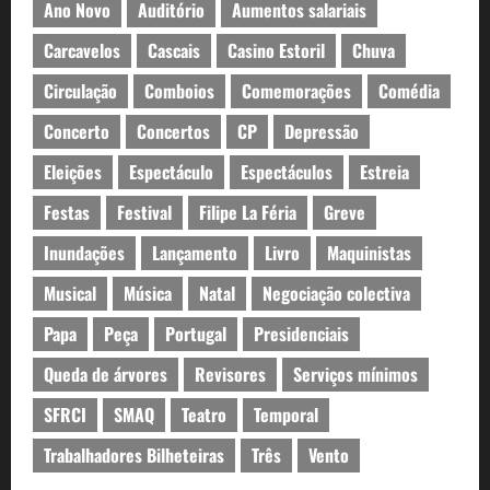
Ano Novo
Auditório
Aumentos salariais
Carcavelos
Cascais
Casino Estoril
Chuva
Circulação
Comboios
Comemorações
Comédia
Concerto
Concertos
CP
Depressão
Eleições
Espectáculo
Espectáculos
Estreia
Festas
Festival
Filipe La Féria
Greve
Inundações
Lançamento
Livro
Maquinistas
Musical
Música
Natal
Negociação colectiva
Papa
Peça
Portugal
Presidenciais
Queda de árvores
Revisores
Serviços mínimos
SFRCI
SMAQ
Teatro
Temporal
Trabalhadores Bilheteiras
Três
Vento