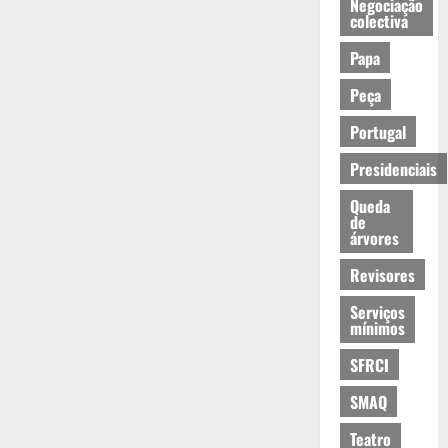
Negociação
colectiva
Papa
Peça
Portugal
Presidenciais
Queda
de
árvores
Revisores
Serviços
mínimos
SFRCI
SMAQ
Teatro