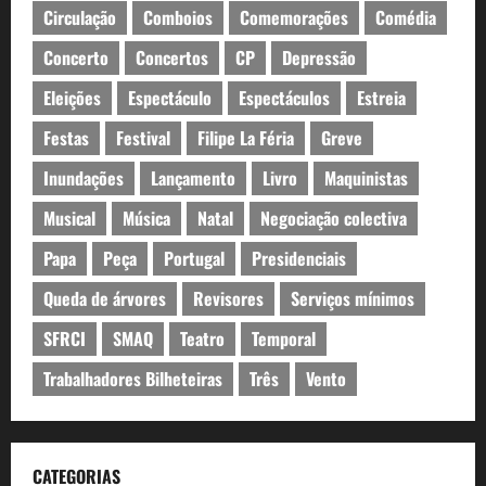
Circulação
Comboios
Comemorações
Comédia
Concerto
Concertos
CP
Depressão
Eleições
Espectáculo
Espectáculos
Estreia
Festas
Festival
Filipe La Féria
Greve
Inundações
Lançamento
Livro
Maquinistas
Musical
Música
Natal
Negociação colectiva
Papa
Peça
Portugal
Presidenciais
Queda de árvores
Revisores
Serviços mínimos
SFRCI
SMAQ
Teatro
Temporal
Trabalhadores Bilheteiras
Três
Vento
CATEGORIAS