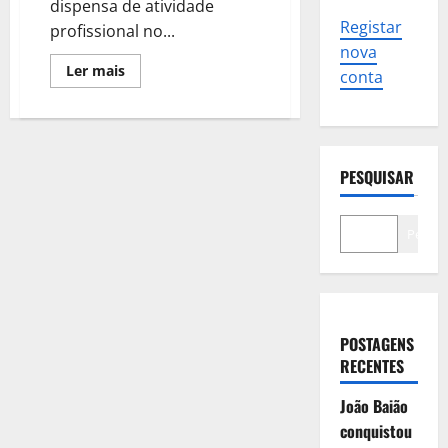
dispensa de atividade
Registar
profissional no...
nova
Leia
Ler mais
conta
mais
sobre
Quem
fica
na
mesa
de
PESQUISAR
voto
tem
direito
a
Pesqui
faltar
ao
trabalho?
Quanto
ganha?
POSTAGENS
RECENTES
João Baião
conquistou