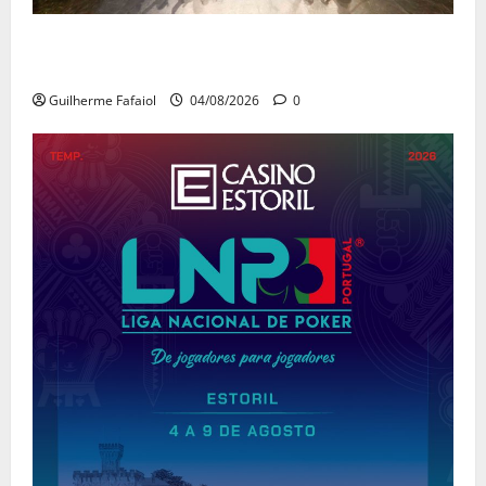
João Baião conquistou o público no Casino Estoril
com três contagiantes sessões de “Baião d’Oxigénio”
Guilherme Fafaiol
04/08/2026
0