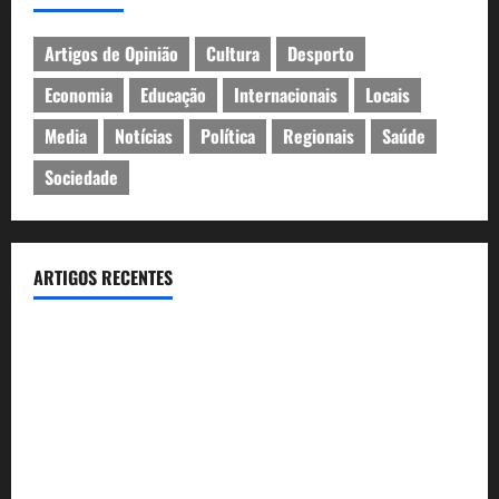
Artigos de Opinião
Cultura
Desporto
Economia
Educação
Internacionais
Locais
Media
Notícias
Política
Regionais
Saúde
Sociedade
ARTIGOS RECENTES
João Baião conquistou o público no Casino Estoril com três
contagiantes sessões de “Baião d’Oxigénio”
Casino Estoril recebe de 4 a 9 de Agosto etapa do LNP –
Liga Nacional de Poker
Festas do Mar 2026