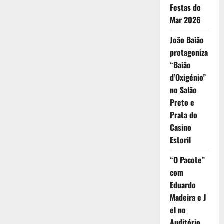
Festas do
Mar 2026
João Baião
protagoniza
“Baião
d’Oxigénio”
no Salão
Preto e
Prata do
Casino
Estoril
“O Pacote”
com
Eduardo
Madeira e J
el no
Auditório