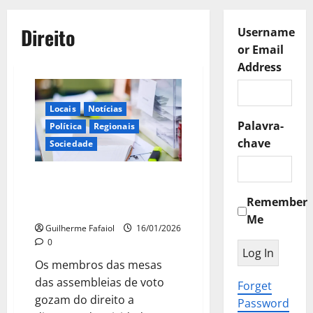
Direito
Username
or Email
Address
Locais
Notícias
Palavra-
Política
Regionais
chave
Sociedade
Quem fica na mesa de voto tem
direito a faltar ao trabalho?
Remember
Quanto ganha?
Me
Guilherme Fafaiol
16/01/2026
0
Os membros das mesas
das assembleias de voto
Forget
gozam do direito a
Password