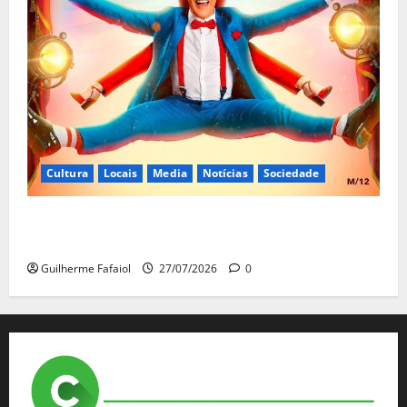
Cultura
Locais
Media
Notícias
Sociedade
João Baião protagoniza “Baião d’Oxigénio” no Salão
Preto e Prata do Casino Estoril
Guilherme Fafaiol
27/07/2026
0