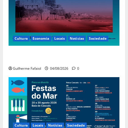
Cultura
Economia
Locais
Notícias
Sociedade
Casino Estoril recebe de 4 a 9 de Agosto etapa do
LNP – Liga Nacional de Poker
Guilherme Fafaiol
04/08/2026
0
Cultura
Locais
Notícias
Sociedade