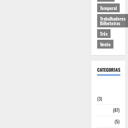
Temporal
Trabalhadores
Bilheteiras
Três
Vento
CATEGORIAS
Artigos de
Opinião
(3)
Cultura
(87)
Desporto
(5)