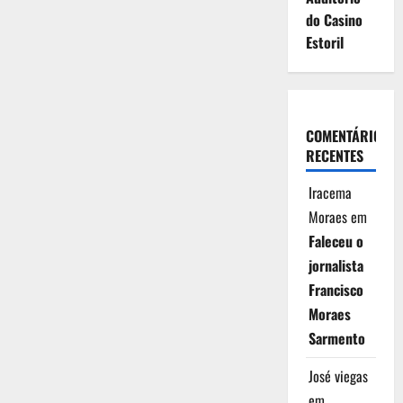
do Casino
Estoril
COMENTÁRIOS
RECENTES
Iracema
Moraes
em
Faleceu o
jornalista
Francisco
Moraes
Sarmento
José viegas
em