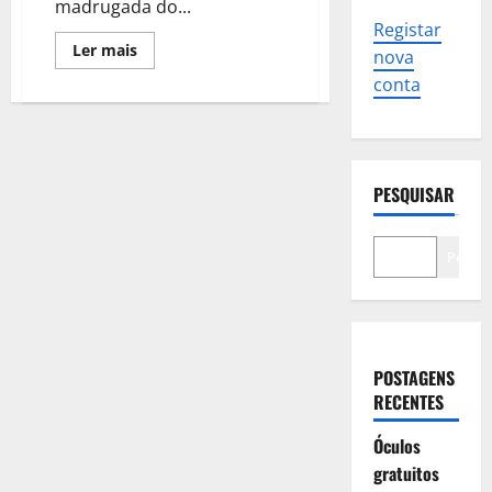
madrugada do...
Registar
Leia
Ler mais
nova
mais
sobre
conta
Tentativa
de
violação
a
uma
jovem
na
PESQUISAR
Parede
Pesqui
POSTAGENS
RECENTES
Óculos
gratuitos