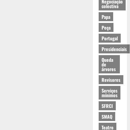
Negociação
colectiva
Papa
Peça
Portugal
Presidenciais
Queda
de
árvores
Revisores
Serviços
mínimos
SFRCI
SMAQ
Teatro