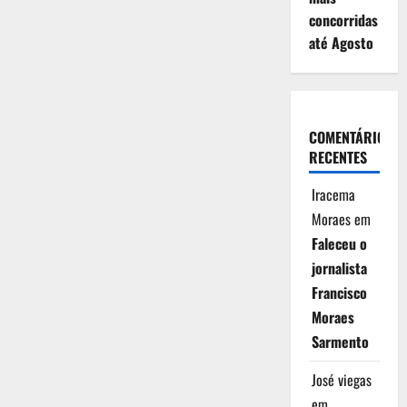
concorridas
até Agosto
COMENTÁRIOS
RECENTES
Iracema
Moraes
em
Faleceu o
jornalista
Francisco
Moraes
Sarmento
José viegas
em