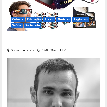
Cultura
Educação
Locais
Notícias
Regionais
Saúde
Sociedade
Óculos gratuitos para o eclipse solar já esgotaram.
Pode comprá-los em lojas e farmácias
Guilherme Fafaiol
07/08/2026
0