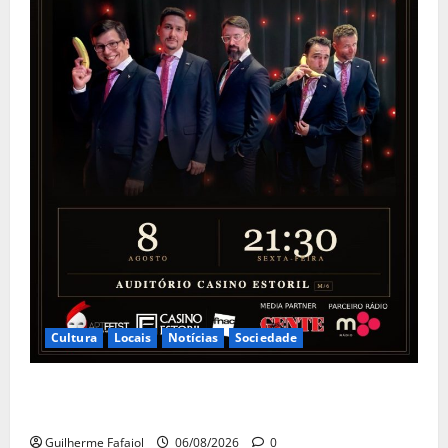
Cultura
Locais
Notícias
Sociedade
The Peakles, The Beatles Experience no Auditório do
Casino Estoril
Guilherme Fafaiol
06/08/2026
0