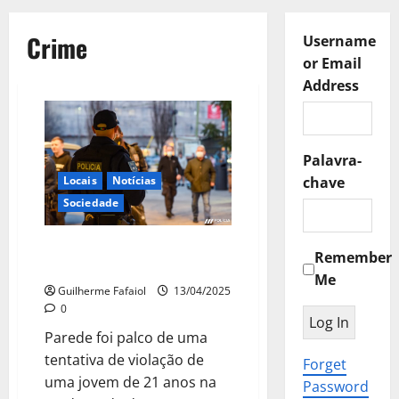
Crime
Username
or Email
Address
Palavra-
Locais
Notícias
chave
Sociedade
Tentativa de violação a uma
Remember
jovem na Parede
Me
Guilherme Fafaiol
13/04/2025
0
Parede foi palco de uma
tentativa de violação de
Forget
uma jovem de 21 anos na
Password