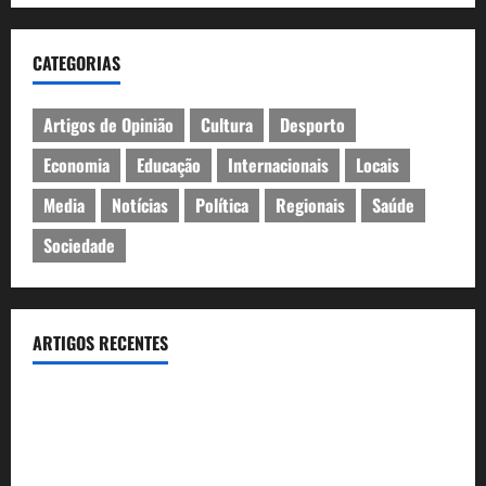
CATEGORIAS
Artigos de Opinião
Cultura
Desporto
Economia
Educação
Internacionais
Locais
Media
Notícias
Política
Regionais
Saúde
Sociedade
ARTIGOS RECENTES
Óculos gratuitos para o eclipse solar já esgotaram. Pode
comprá-los em lojas e farmácias
A ilusão da falta de casas