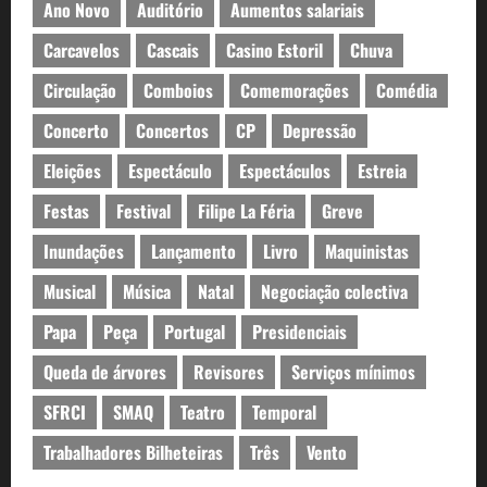
Ano Novo
Auditório
Aumentos salariais
Carcavelos
Cascais
Casino Estoril
Chuva
Circulação
Comboios
Comemorações
Comédia
Concerto
Concertos
CP
Depressão
Eleições
Espectáculo
Espectáculos
Estreia
Festas
Festival
Filipe La Féria
Greve
Inundações
Lançamento
Livro
Maquinistas
Musical
Música
Natal
Negociação colectiva
Papa
Peça
Portugal
Presidenciais
Queda de árvores
Revisores
Serviços mínimos
SFRCI
SMAQ
Teatro
Temporal
Trabalhadores Bilheteiras
Três
Vento