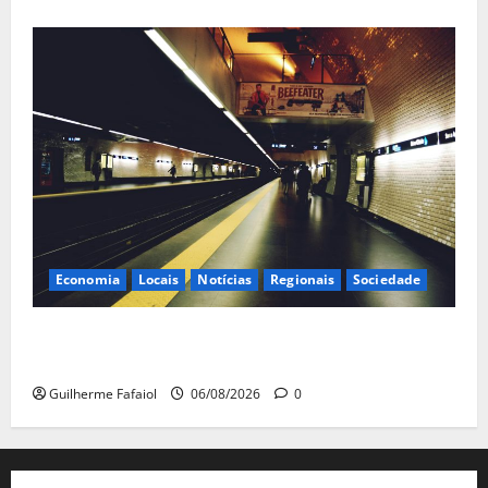
Economia
Locais
Notícias
Regionais
Sociedade
Linha Azul do Metro de Lisboa com horário reduzido
aos fins de semana em Agosto
Guilherme Fafaiol
06/08/2026
0