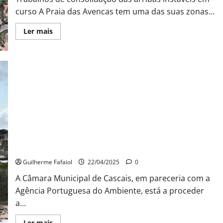
curso A Praia das Avencas tem uma das suas zonas...
Leia
Ler mais
mais
sobre
Praia
das
Avencas
com
zona
interditada
Intervenção nas arribas da Bafureira
Guilherme Fafaiol
22/04/2025
0
A Câmara Municipal de Cascais, em pareceria com a
Agência Portuguesa do Ambiente, está a proceder
a...
Leia
Ler mais