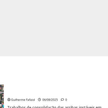
Praia das Avencas com zona interditada
Guilherme Fafaiol
06/08/2025
0
Trabalhos de consolidação das arribas instáveis em