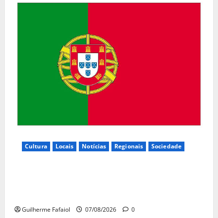
Cultura
Locais
Notícias
Regionais
Sociedade
Inauguração da exposição “A Logística da
Democracia – Os centros de imprensa das eleições
na Fundação Calouste Gulbenkian (1975–1984)”
Guilherme Fafaiol
07/08/2026
0