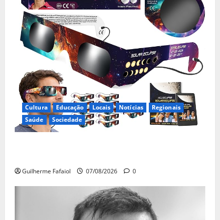
Cultura
Educação
Locais
Notícias
Regionais
Saúde
Sociedade
Óculos gratuitos para o eclipse solar já esgotaram.
Pode comprá-los em lojas e farmácias
Guilherme Fafaiol
07/08/2026
0