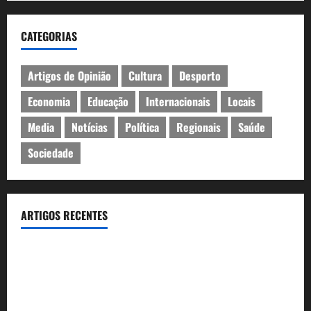
CATEGORIAS
Artigos de Opinião
Cultura
Desporto
Economia
Educação
Internacionais
Locais
Media
Notícias
Política
Regionais
Saúde
Sociedade
ARTIGOS RECENTES
Inauguração da exposição “A Logística da Democracia – Os
centros de imprensa das eleições na Fundação Calouste
Gulbenkian (1975–1984)”