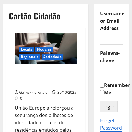
Cartão Cidadão
Username
or Email
Address
Locais
Notícias
Palavra-
Regionais
Sociedade
chave
Novas regras europeias vão
mudar o Cartão do Cidadão:
saiba o que está em causa
Remember
Me
Guilherme Fafaiol
30/10/2025
0
União Europeia reforçou a
segurança dos bilhetes de
Forget
identidade e títulos de
Password
residência emitidos pelos