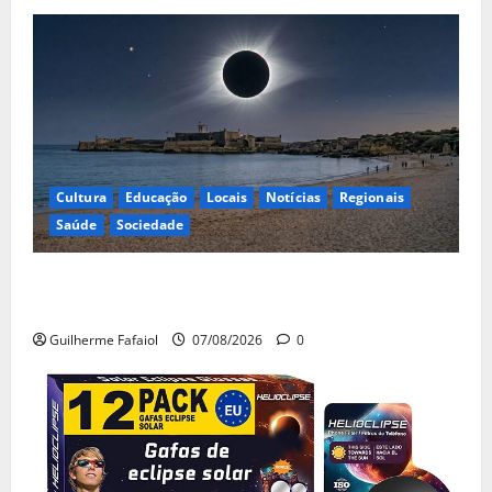
Cultura
Educação
Locais
Notícias
Regionais
Saúde
Sociedade
Eclipse solar de 12 de Agosto: Cascais prepara-se
para um espetáculo único no céu
Guilherme Fafaiol
07/08/2026
0