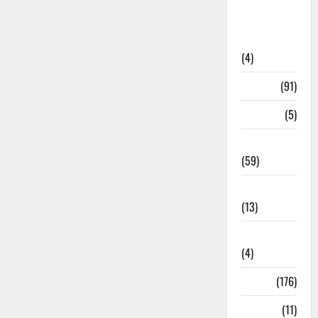
Artigos de
Opinião
(4)
Cultura
(91)
Desporto
(5)
Economia
(59)
Educação
(13)
Internacionais
(4)
Locais
(176)
Media
(11)