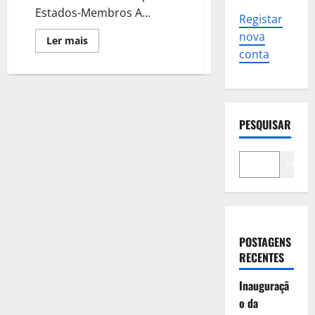
Estados-Membros A...
Registar
nova
Leia
Ler mais
mais
conta
sobre
Novas
regras
europeias
vão
mudar
o
PESQUISAR
Cartão
do
Cidadão:
saiba
Pesqui
o
que
está
em
causa
POSTAGENS
RECENTES
Inauguraçã
o da