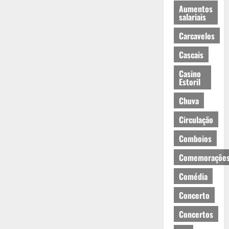
Aumentos
salariais
Carcavelos
Cascais
Casino
Estoril
Chuva
Circulação
Comboios
Comemoraçõe
Comédia
Concerto
Concertos