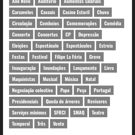
Ano Novo
Auditório
Aumentos salariais
Carcavelos
Cascais
Casino Estoril
Chuva
Circulação
Comboios
Comemorações
Comédia
Concerto
Concertos
CP
Depressão
Eleições
Espectáculo
Espectáculos
Estreia
Festas
Festival
Filipe La Féria
Greve
Inauguração
Inundações
Lançamento
Livro
Maquinistas
Musical
Música
Natal
Negociação colectiva
Papa
Peça
Portugal
Presidenciais
Queda de árvores
Revisores
Serviços mínimos
SFRCI
SMAQ
Teatro
Temporal
Três
Vento