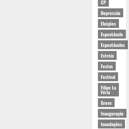
CP
Depressão
Eleições
Espectáculo
Espectáculos
Estreia
Festas
Festival
Filipe La
Féria
Greve
Inauguração
Inundações