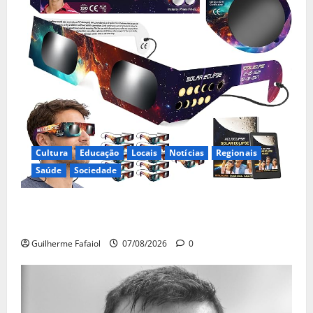
Cultura
Educação
Locais
Notícias
Regionais
Saúde
Sociedade
Óculos gratuitos para o eclipse solar já esgotaram.
Pode comprá-los em lojas e farmácias
Guilherme Fafaiol
07/08/2026
0