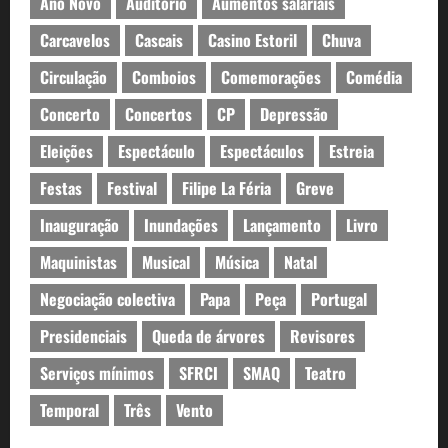
Ano Novo
Auditório
Aumentos salariais
Carcavelos
Cascais
Casino Estoril
Chuva
Circulação
Comboios
Comemorações
Comédia
Concerto
Concertos
CP
Depressão
Eleições
Espectáculo
Espectáculos
Estreia
Festas
Festival
Filipe La Féria
Greve
Inauguração
Inundações
Lançamento
Livro
Maquinistas
Musical
Música
Natal
Negociação colectiva
Papa
Peça
Portugal
Presidenciais
Queda de árvores
Revisores
Serviços mínimos
SFRCI
SMAQ
Teatro
Temporal
Três
Vento