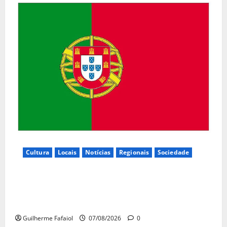
Cultura
Locais
Notícias
Regionais
Sociedade
Inauguração da exposição “A Logística da
Democracia – Os centros de imprensa das eleições
na Fundação Calouste Gulbenkian (1975–1984)”
Guilherme Fafaiol
07/08/2026
0