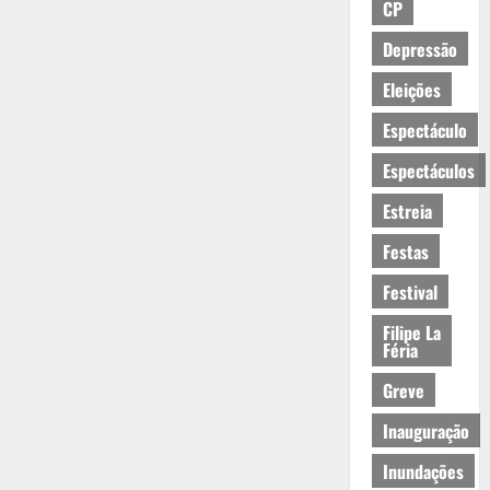
CP
Depressão
Eleições
Espectáculo
Espectáculos
Estreia
Festas
Festival
Filipe La
Féria
Greve
Inauguração
Inundações