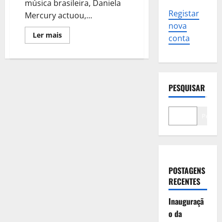
música brasileira, Daniela
Registar
Mercury actuou,...
nova
Leia
Ler mais
conta
mais
sobre
Daniela
Mercury
regressou
ao
Casino
PESQUISAR
Estoril
com
os
principais
Pesqui
êxitos
da
sua
carreira
POSTAGENS
RECENTES
Inauguraçã
o da