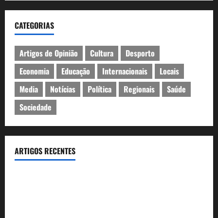
CATEGORIAS
Artigos de Opinião
Cultura
Desporto
Economia
Educação
Internacionais
Locais
Media
Notícias
Política
Regionais
Saúde
Sociedade
ARTIGOS RECENTES
Inauguração da exposição “A Logística da Democracia – Os
centros de imprensa das eleições na Fundação Calouste
Gulbenkian (1975–1984)”