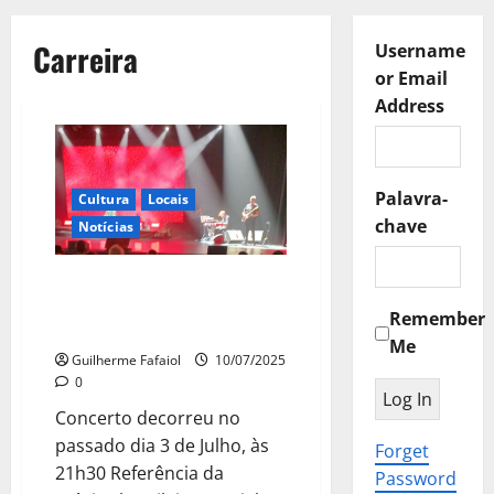
Carreira
Username
or Email
Address
Palavra-
Cultura
Locais
chave
Notícias
Daniela Mercury regressou ao
Casino Estoril com os principais
Remember
êxitos da sua carreira
Me
Guilherme Fafaiol
10/07/2025
0
Concerto decorreu no
passado dia 3 de Julho, às
Forget
21h30 Referência da
Password