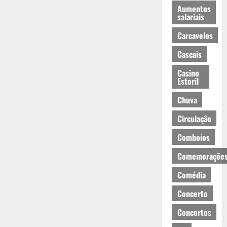
Aumentos
salariais
Carcavelos
Cascais
Casino
Estoril
Chuva
Circulação
Comboios
Comemoraçõe
Comédia
Concerto
Concertos