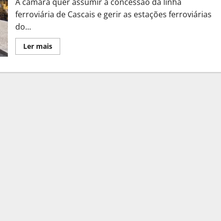
A câmara quer assumir a concessão da linha
ferroviária de Cascais e gerir as estações ferroviárias
do...
Leia
Ler mais
mais
sobre
Cascais
quer
assumir
gestão
da
linha
ferroviária
e
estações
no
concelho