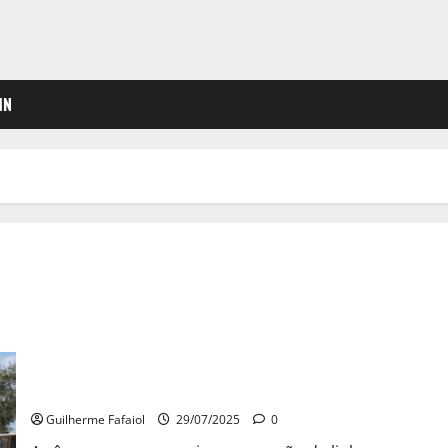
IN
Cascais quer assumir gestão da linha ferroviária e estações
no concelho
Guilherme Fafaiol
29/07/2025
0