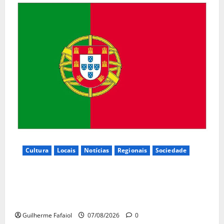
Cultura
Locais
Notícias
Regionais
Sociedade
Inauguração da exposição “A Logística da
Democracia – Os centros de imprensa das eleições
na Fundação Calouste Gulbenkian (1975–1984)”
Guilherme Fafaiol
07/08/2026
0