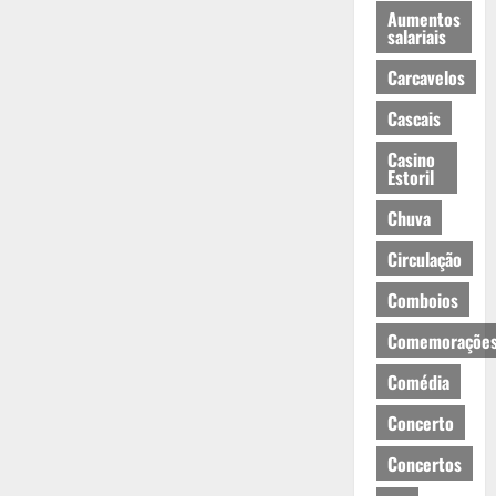
Aumentos
salariais
Carcavelos
Cascais
Casino
Estoril
Chuva
Circulação
Comboios
Comemoraçõe
Comédia
Concerto
Concertos