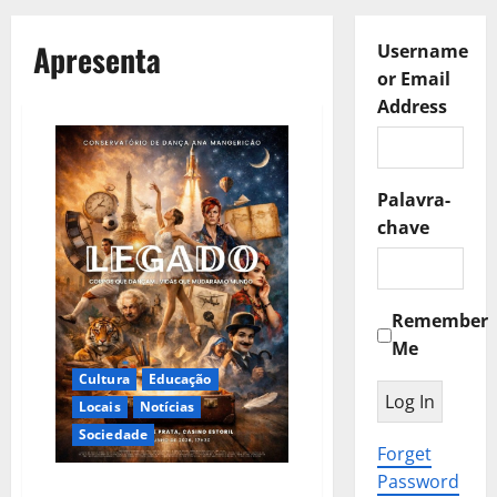
Apresenta
Username
or Email
Address
Palavra-
chave
Remember
Me
Cultura
Educação
Locais
Notícias
Sociedade
Forget
Password
Conservatório de Dança Ana