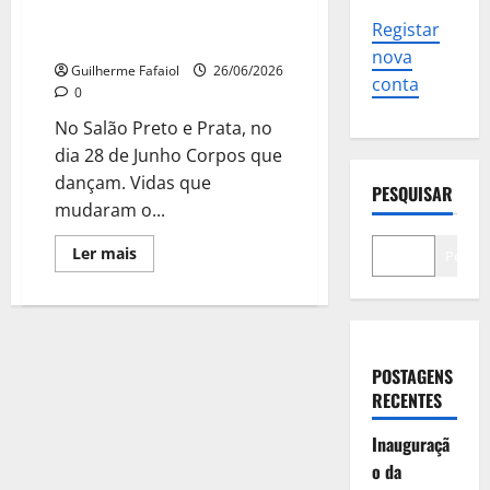
Mangericão apresenta “Legado”
Registar
no Casino Estoril
nova
Guilherme Fafaiol
26/06/2026
conta
0
No Salão Preto e Prata, no
dia 28 de Junho Corpos que
dançam. Vidas que
PESQUISAR
mudaram o...
Leia
Ler mais
Pesqui
mais
sobre
Conservatório
de
Dança
Ana
Mangericão
POSTAGENS
apresenta
“Legado”
RECENTES
no
Casino
Estoril
Inauguraçã
o da