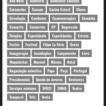
Ano Novo
Auditório
Aumentos salariais
Carcavelos
Cascais
Casino Estoril
Chuva
Circulação
Comboios
Comemorações
Comédia
Concerto
Concertos
CP
Depressão
Eleições
Espectáculo
Espectáculos
Estreia
Festas
Festival
Filipe La Féria
Greve
Inauguração
Inundações
Lançamento
Livro
Maquinistas
Musical
Música
Natal
Negociação colectiva
Papa
Peça
Portugal
Presidenciais
Queda de árvores
Revisores
Serviços mínimos
SFRCI
SMAQ
Teatro
Temporal
Três
Vento