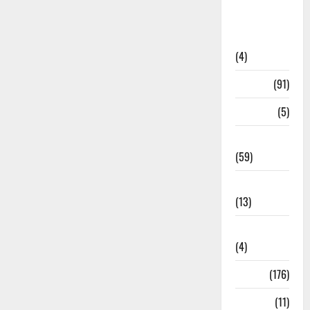
Artigos de
Opinião
(4)
Cultura
(91)
Desporto
(5)
Economia
(59)
Educação
(13)
Internacionais
(4)
Locais
(176)
Media
(11)