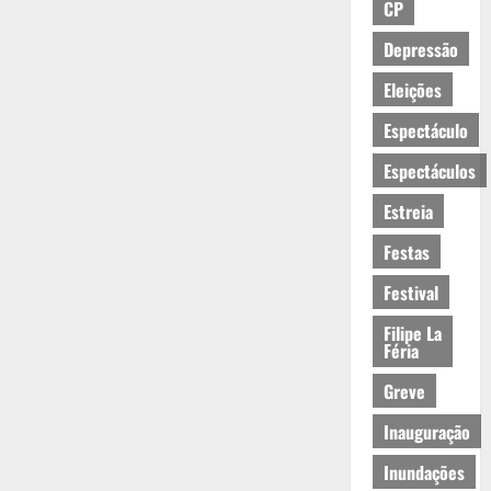
CP
Depressão
Eleições
Espectáculo
Espectáculos
Estreia
Festas
Festival
Filipe La
Féria
Greve
Inauguração
Inundações