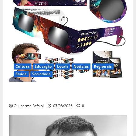
Cultura
Educação
Locais
Notícias
Regionais
Saúde
Sociedade
Óculos gratuitos para o eclipse solar já esgotaram.
Pode comprá-los em lojas e farmácias
Guilherme Fafaiol
07/08/2026
0