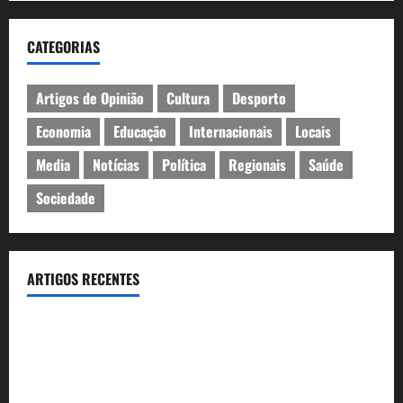
CATEGORIAS
Artigos de Opinião
Cultura
Desporto
Economia
Educação
Internacionais
Locais
Media
Notícias
Política
Regionais
Saúde
Sociedade
ARTIGOS RECENTES
Inauguração da exposição “A Logística da Democracia – Os
centros de imprensa das eleições na Fundação Calouste
Gulbenkian (1975–1984)”