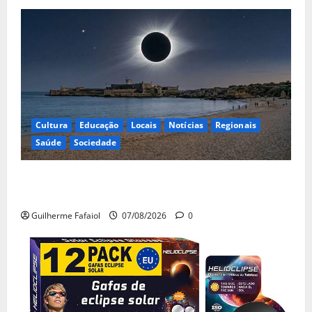
Cultura
Educação
Locais
Notícias
Regionais
Saúde
Sociedade
Eclipse solar de 12 de Agosto: Cascais prepara-se
para um espetáculo único no céu
Guilherme Fafaiol
07/08/2026
0