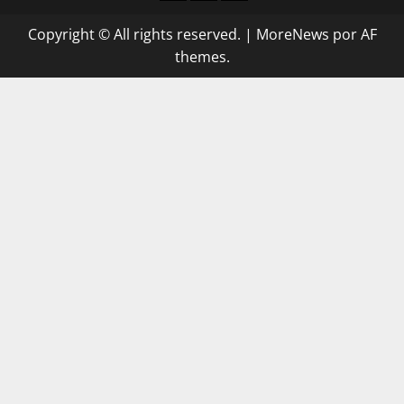
conta
subscritor
conta
Confirmation
Failed
Dashboard
Copyright © All rights reserved.
|
MoreNews
por AF
themes.