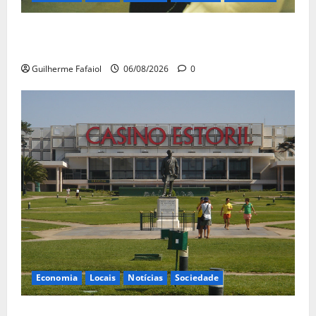
Atenção: estação de metro do Cais do Sodré vai
fechar durante duas semanas
Guilherme Fafaiol
06/08/2026
0
Economia
Locais
Notícias
Sociedade
“Não basta garantir que não haverá despedimentos”: