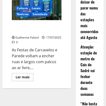
deixar de
parar numa
Cultura
Locais
das
Notícias
Sociedade
estações
mais
Festas de Carcavelos e Parede |
18 a 20 de Julho
concorridas
até Agosto
Guilherme Fafaiol
17/07/2025
0
Atenção:
As Festas de Carcavelos e
estação de
Parede voltam a encher
metro do
ruas e largos com palcos
Cais do
ao ar livre,...
Sodré vai
fechar
Leia
Ler mais
mais
durante
sobre
Festas
duas
de
Carcavelos
semanas
e
Parede
“Não basta
|