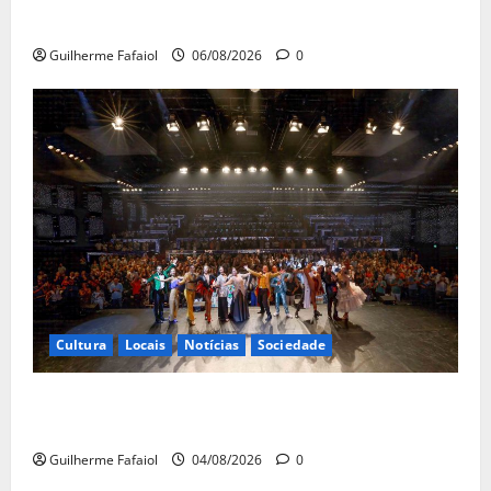
trabalhadores exigem plano para salvar a Estoril Sol
Guilherme Fafaiol
06/08/2026
0
Cultura
Locais
Notícias
Sociedade
João Baião conquistou o público no Casino Estoril
com três contagiantes sessões de “Baião d’Oxigénio”
Guilherme Fafaiol
04/08/2026
0