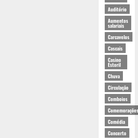
Auditório
Aumentos
salariais
Carcavelos
Cascais
Casino
Estoril
Chuva
Circulação
Comboios
Comemoraçõe
Comédia
Concerto