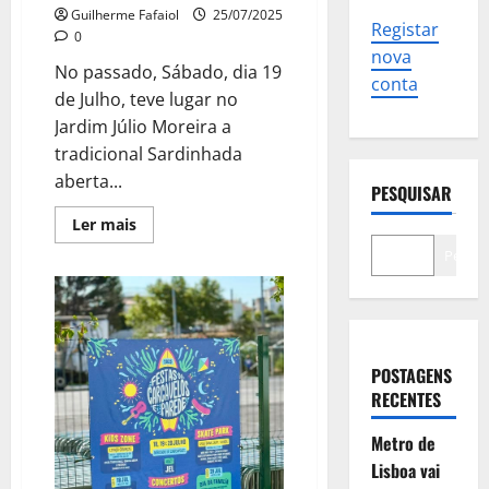
Guilherme Fafaiol
25/07/2025
Registar
0
nova
No passado, Sábado, dia 19
conta
de Julho, teve lugar no
Jardim Júlio Moreira a
tradicional Sardinhada
aberta...
PESQUISAR
Leia
Ler mais
mais
sobre
Pesqui
Sardinhada
nas
Festas
de
Carcavelos
POSTAGENS
RECENTES
Metro de
Lisboa vai