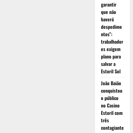
18
garantir
a
20
que não
de
Julho
haverá
despedime
ntos”:
trabalhador
es exigem
plano para
salvar a
Estoril Sol
João Baião
conquistou
o público
no Casino
Estoril com
três
contagiante