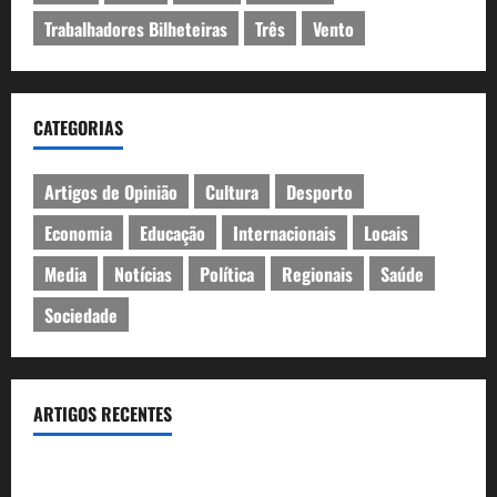
Trabalhadores Bilheteiras
Três
Vento
CATEGORIAS
Artigos de Opinião
Cultura
Desporto
Economia
Educação
Internacionais
Locais
Media
Notícias
Política
Regionais
Saúde
Sociedade
ARTIGOS RECENTES
Metro de Lisboa vai deixar de parar numa das estações