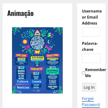
Animação
Username
or Email
Address
Palavra-
chave
Remember
Me
Cultura
Locais
Notícias
Forget
Sardinhada nas Festas de
Password
Carcavelos