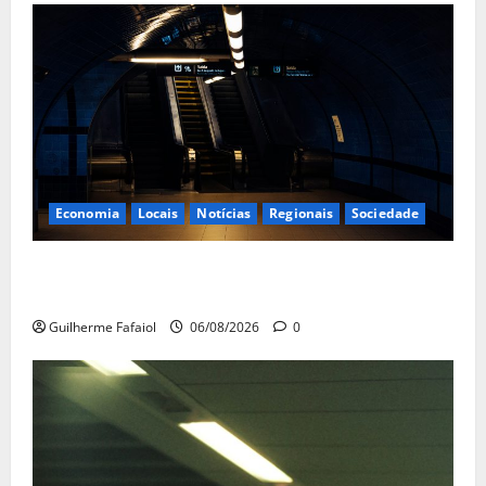
Economia
Locais
Notícias
Regionais
Sociedade
Metro de Lisboa vai deixar de parar numa das
estações mais concorridas até Agosto
Guilherme Fafaiol
06/08/2026
0