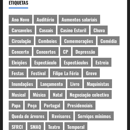
ETIQUETAS
Ano Novo
Auditório
Aumentos salariais
Carcavelos
Cascais
Casino Estoril
Chuva
Circulação
Comboios
Comemorações
Comédia
Concerto
Concertos
CP
Depressão
Eleições
Espectáculo
Espectáculos
Estreia
Festas
Festival
Filipe La Féria
Greve
Inundações
Lançamento
Livro
Maquinistas
Musical
Música
Natal
Negociação colectiva
Papa
Peça
Portugal
Presidenciais
Queda de árvores
Revisores
Serviços mínimos
SFRCI
SMAQ
Teatro
Temporal