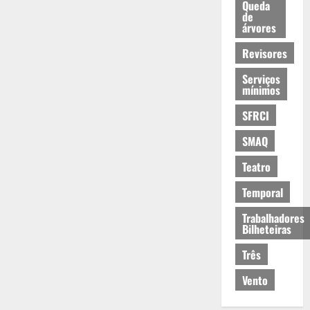
Queda
de
árvores
Revisores
Serviços
mínimos
SFRCI
SMAQ
Teatro
Temporal
Trabalhadores
Bilheteiras
Três
Vento