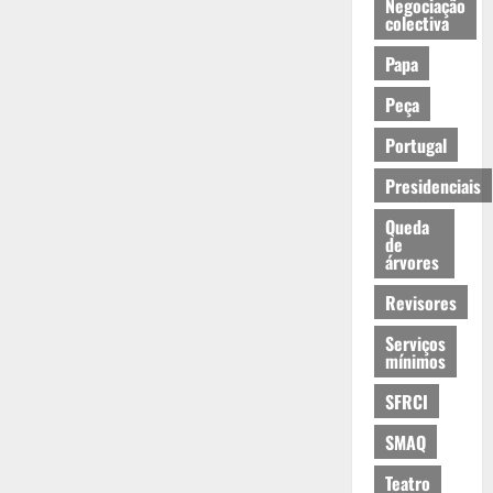
Negociação
colectiva
Papa
Peça
Portugal
Presidenciais
Queda
de
árvores
Revisores
Serviços
mínimos
SFRCI
SMAQ
Teatro