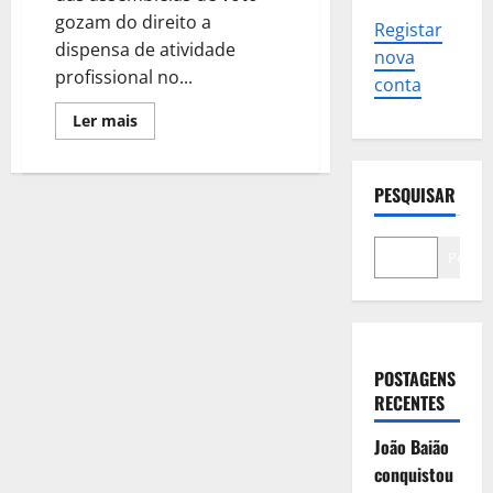
gozam do direito a
Registar
dispensa de atividade
nova
profissional no...
conta
Leia
Ler mais
mais
sobre
Quem
fica
PESQUISAR
na
mesa
de
voto
tem
Pesqui
direito
a
faltar
ao
trabalho?
Quanto
ganha?
POSTAGENS
RECENTES
João Baião
conquistou