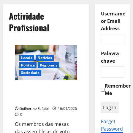
Actividade
Username
or Email
Profissional
Address
Palavra-
Locais
Notícias
chave
Política
Regionais
Sociedade
Remember
Quem fica na mesa de voto tem
Me
direito a faltar ao trabalho?
Quanto ganha?
Guilherme Fafaiol
16/01/2026
0
Forget
Os membros das mesas
Password
das assembleias de voto