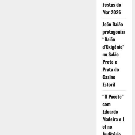
Festas do
Mar 2026
João Baião
protagoniza
“Baião
d’Oxigénio”
no Salão
Preto e
Prata do
Casino
Estoril
“O Pacote”
com
Eduardo
Madeira e J
el no
Auditório