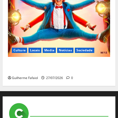
Cultura
Locais
Media
Notícias
Sociedade
João Baião protagoniza “Baião d’Oxigénio” no Salão
Preto e Prata do Casino Estoril
Guilherme Fafaiol
27/07/2026
0