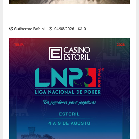
João Baião conquistou o público no Casino Estoril
com três contagiantes sessões de “Baião d’Oxigénio”
Guilherme Fafaiol
04/08/2026
0