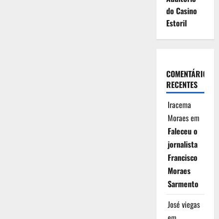
do Casino
Estoril
COMENTÁRIOS
RECENTES
Iracema
Moraes
em
Faleceu o
jornalista
Francisco
Moraes
Sarmento
José viegas
em