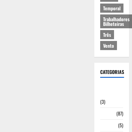
Temporal
Trabalhadores
Bilheteiras
Três
Vento
CATEGORIAS
Artigos de
Opinião
(3)
Cultura
(87)
Desporto
(5)