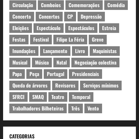
Circulação
Comboios
Comemorações
Comédia
Concerto
Concertos
CP
Depressão
Eleições
Espectáculo
Espectáculos
Estreia
Festas
Festival
Filipe La Féria
Greve
Inundações
Lançamento
Livro
Maquinistas
Musical
Música
Natal
Negociação colectiva
Papa
Peça
Portugal
Presidenciais
Queda de árvores
Revisores
Serviços mínimos
SFRCI
SMAQ
Teatro
Temporal
Trabalhadores Bilheteiras
Três
Vento
CATEGORIAS