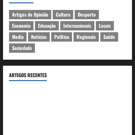
Artigos de Opinião
Cultura
Desporto
Economia
Educação
Internacionais
Locais
Media
Notícias
Política
Regionais
Saúde
Sociedade
ARTIGOS RECENTES
João Baião conquistou o público no Casino Estoril com três
contagiantes sessões de “Baião d’Oxigénio”
Casino Estoril recebe de 4 a 9 de Agosto etapa do LNP –
Liga Nacional de Poker
Festas do Mar 2026