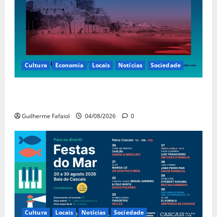
Cultura
Economia
Locais
Notícias
Sociedade
Casino Estoril recebe de 4 a 9 de Agosto etapa do
LNP – Liga Nacional de Poker
Guilherme Fafaiol
04/08/2026
0
Cultura
Locais
Notícias
Sociedade