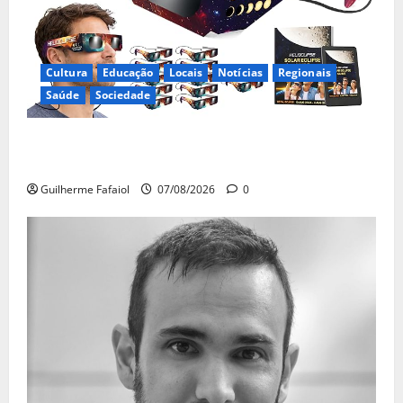
Cultura
Educação
Locais
Notícias
Regionais
Saúde
Sociedade
Óculos gratuitos para o eclipse solar já esgotaram.
Pode comprá-los em lojas e farmácias
Guilherme Fafaiol
07/08/2026
0