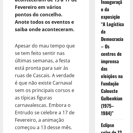
Inauguraçã
Fevereiro em vários
o da
pontos do concelho.
exposição
Anote todos os eventos e
“A Logística
saiba onde aconteceram.
da
Democracia
Apesar do mau tempo que
– Os
se tem feito sentir nas
centros de
últimas semanas, a festa
imprensa
está pronta para sair às
das
ruas de Cascais. A verdade
eleições na
é que não existe Carnaval
Fundação
sem os principais corsos e
Calouste
as típicas figuras
Gulbenkian
carnavalescas. Embora o
(1975–
Entrudo se celebre a 17 de
1984)”
Fevereiro, a animação
Eclipse
começou a 13 desse mês.
solar de 12