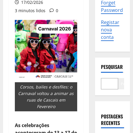
17/02/2026
Forget
Password
3 minutos lidos
0
Registar
nova
conta
PESQUISAR
Pesqui
Corsos, bailes e desfiles: o
Carnaval voltou a animar as
ruas de Cascais em
Fevereiro
POSTAGENS
RECENTES
As celebrações
aconteceram de 13 a 17 de