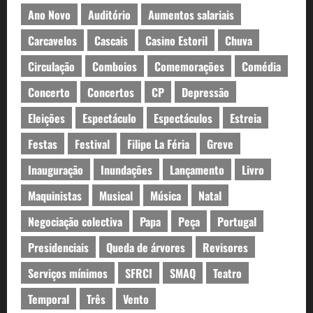
Ano Novo
Auditório
Aumentos salariais
Carcavelos
Cascais
Casino Estoril
Chuva
Circulação
Comboios
Comemorações
Comédia
Concerto
Concertos
CP
Depressão
Eleições
Espectáculo
Espectáculos
Estreia
Festas
Festival
Filipe La Féria
Greve
Inauguração
Inundações
Lançamento
Livro
Maquinistas
Musical
Música
Natal
Negociação colectiva
Papa
Peça
Portugal
Presidenciais
Queda de árvores
Revisores
Serviços mínimos
SFRCI
SMAQ
Teatro
Temporal
Três
Vento