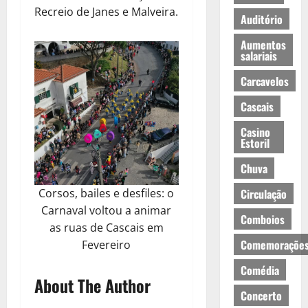
Recreio de Janes e Malveira.
Auditório
Aumentos
salariais
Carcavelos
Cascais
Casino
Estoril
Chuva
Circulação
Corsos, bailes e desfiles: o
Carnaval voltou a animar
Comboios
as ruas de Cascais em
Comemoraçõe
Fevereiro
Comédia
About The Author
Concerto