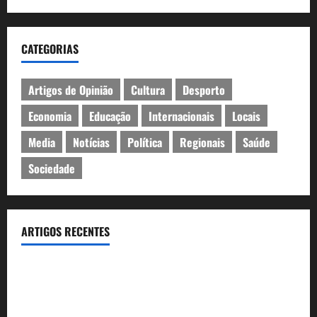
CATEGORIAS
Artigos de Opinião
Cultura
Desporto
Economia
Educação
Internacionais
Locais
Media
Notícias
Política
Regionais
Saúde
Sociedade
ARTIGOS RECENTES
Inauguração da exposição “A Logística da Democracia – Os
centros de imprensa das eleições na Fundação Calouste
Gulbenkian (1975–1984)”