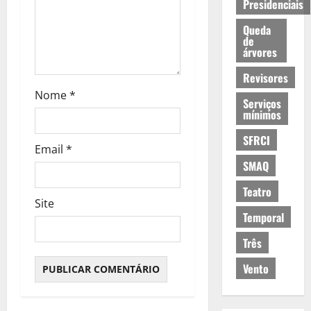
Presidenciais
i
Queda
de
g
árvores
o
Revisores
Nome
*
Serviços
s
mínimos
SFRCI
Email
*
SMAQ
Teatro
Site
Temporal
Três
Vento