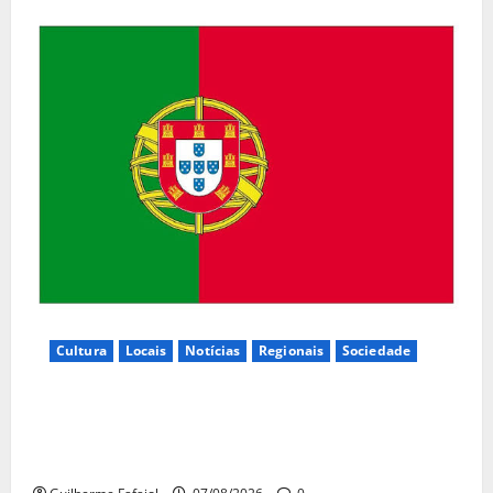
Cultura
Locais
Notícias
Regionais
Sociedade
Inauguração da exposição “A Logística da
Democracia – Os centros de imprensa das eleições
na Fundação Calouste Gulbenkian (1975–1984)”