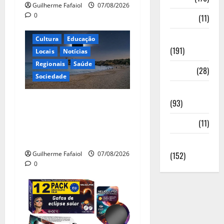
Guilherme Fafaiol
07/08/2026
0
Media
(11)
Notícias
Cultura
Educação
(191)
Locais
Notícias
Regionais
Saúde
Política
(28)
Sociedade
Regionais
Eclipse solar de 12 de
(93)
Agosto: Cascais prepara-se
Saúde
(11)
para um espetáculo único
no céu
Sociedade
Guilherme Fafaiol
07/08/2026
(152)
0