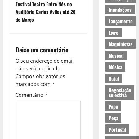
e
Festival Teatro Entre Nós no
Inundações
Auditório Carlos Avilez até 20
g
de Março
Lançamento
a
Livro
ç
Maquinistas
Deixe um comentário
Musical
ã
O seu endereço de email
Música
o
não será publicado.
Campos obrigatórios
Natal
d
marcados com
*
Negociação
e
colectiva
Comentário
*
Papa
a
Peça
r
Portugal
t