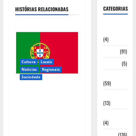
CATEGORIAS
HISTÓRIAS RELACIONADAS
Artigos de
Opinião
(4)
Cultura
(91)
Cultura
Locais
Desporto
(5)
Notícias
Regionais
Economia
Sociedade
(59)
Inauguração da exposição “A
Educação
Logística da Democracia –
(13)
Os centros de imprensa das
Internacionais
eleições na Fundação
(4)
Calouste Gulbenkian (1975–
1984)”
Locais
(176)