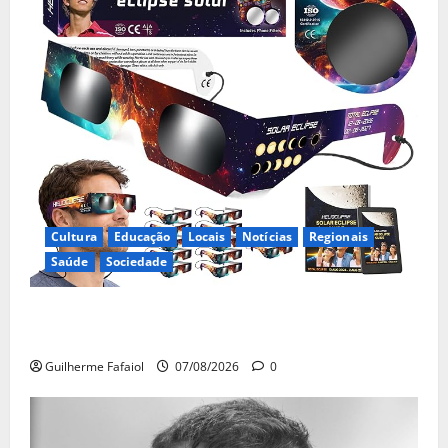
Cultura
Educação
Locais
Notícias
Regionais
Saúde
Sociedade
Óculos gratuitos para o eclipse solar já esgotaram.
Pode comprá-los em lojas e farmácias
Guilherme Fafaiol
07/08/2026
0