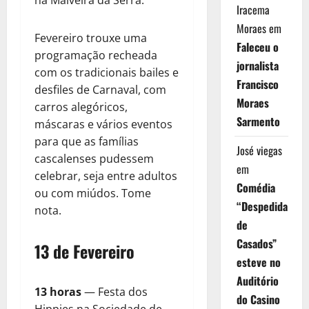
Iracema
Moraes
em
Fevereiro trouxe uma
Faleceu o
programação recheada
jornalista
com os tradicionais bailes e
Francisco
desfiles de Carnaval, com
Moraes
carros alegóricos,
Sarmento
máscaras e vários eventos
para que as famílias
José viegas
cascalenses pudessem
em
celebrar, seja entre adultos
Comédia
ou com miúdos. Tome
“Despedida
nota.
de
Casados”
13 de Fevereiro
esteve no
Auditório
13 horas
— Festa dos
do Casino
Hippies na Sociedade de