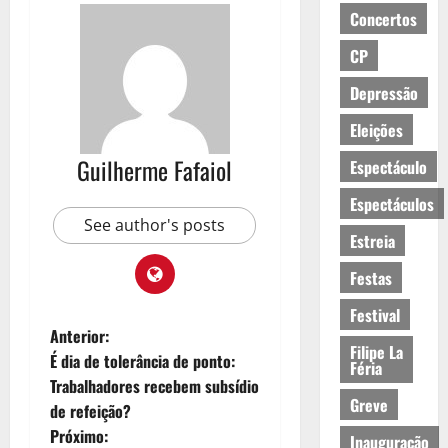
Concertos
CP
Depressão
Eleições
Guilherme Fafaiol
Espectáculo
Espectáculos
See author's posts
Estreia
Festas
Festival
N
Anterior:
Filipe La
É dia de tolerância de ponto:
Féria
a
Trabalhadores recebem subsídio
Greve
de refeição?
v
Próximo:
Inauguração