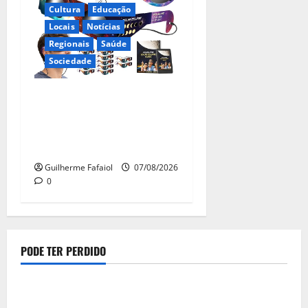
Cultura
Educação
Locais
Notícias
Regionais
Saúde
Sociedade
Óculos gratuitos para o
eclipse solar já esgotaram.
Pode comprá-los em lojas e
farmácias
Guilherme Fafaiol
07/08/2026
0
PODE TER PERDIDO