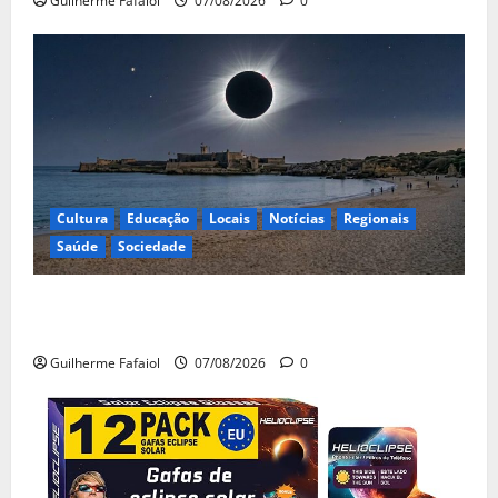
Guilherme Fafaiol
07/08/2026
0
Cultura
Educação
Locais
Notícias
Regionais
Saúde
Sociedade
Eclipse solar de 12 de Agosto: Cascais prepara-se
para um espetáculo único no céu
Guilherme Fafaiol
07/08/2026
0