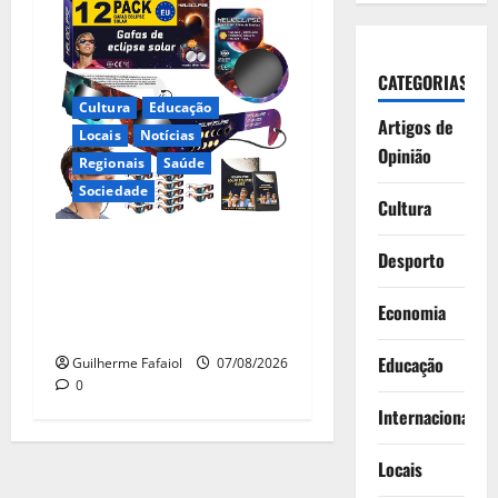
CATEGORIAS
Cultura
Educação
Artigos de
Locais
Notícias
Opinião
Regionais
Saúde
Sociedade
Cultura
Óculos gratuitos para o
Desporto
eclipse solar já esgotaram.
Pode comprá-los em lojas e
Economia
farmácias
Educação
Guilherme Fafaiol
07/08/2026
0
Internacionais
Locais