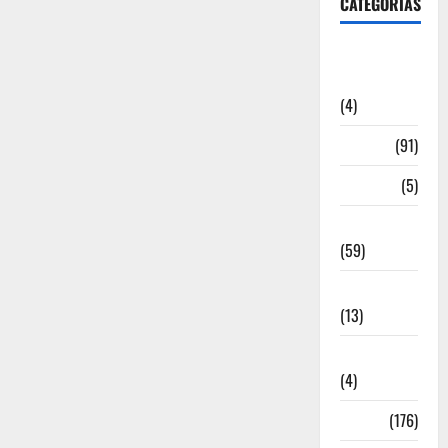
CATEGORIAS
Artigos de
Opinião
(4)
Cultura
(91)
Desporto
(5)
Economia
(59)
Educação
(13)
Internacionais
(4)
Locais
(176)