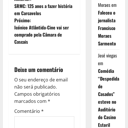
N
Moraes
em
SRMC: 125 anos a fazer história
a
Faleceu o
em Carcavelos
jornalista
Próximo:
v
Icónico Atlântida-Cine vai ser
Francisco
e
comprado pela Câmara de
Moraes
Cascais
Sarmento
g
José viegas
a
em
Deixe um comentário
ç
Comédia
“Despedida
O seu endereço de email
ã
de
não será publicado.
Casados”
o
Campos obrigatórios
marcados com
*
esteve no
d
Auditório
Comentário
*
do Casino
e
Estoril