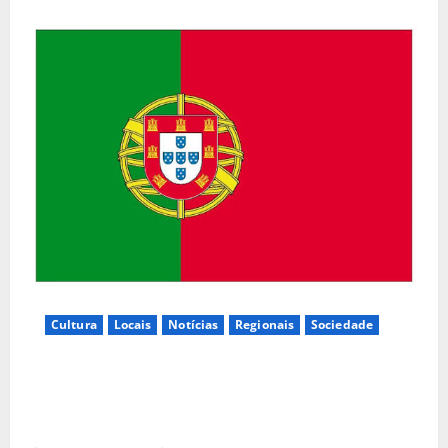
Cultura
Locais
Notícias
Regionais
Sociedade
Inauguração da exposição “A Logística da
Democracia – Os centros de imprensa das eleições
na Fundação Calouste Gulbenkian (1975–1984)”