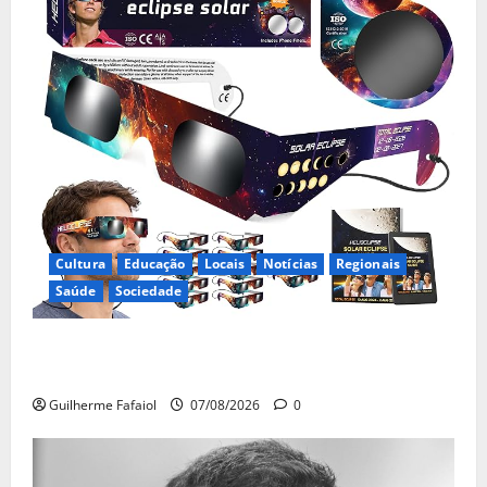
Cultura
Educação
Locais
Notícias
Regionais
Saúde
Sociedade
Óculos gratuitos para o eclipse solar já esgotaram.
Pode comprá-los em lojas e farmácias
Guilherme Fafaiol
07/08/2026
0