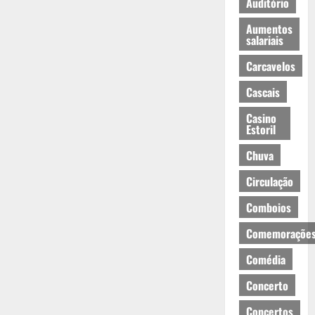
Auditório
Aumentos
salariais
Carcavelos
Cascais
Casino
Estoril
Chuva
Circulação
Comboios
Comemoraçõe
Comédia
Concerto
Concertos