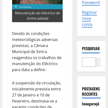
Password
Registar
Manutenção do Eléctrico de
nova
Sintra adiada
conta
Devido às condições
meteorológicas adversas
previstas, a Câmara
PESQUISAR
Municipal de Sintra
reagendou os trabalhos de
Pesqui
manutenção do Eléctrico
para data a definir.
A suspensão da circulação,
POSTAGENS
inicialmente prevista entre
RECENTES
27 de Janeiro e 10 de
Fevereiro, destinava‑se a
Inauguraçã
garantir condições de