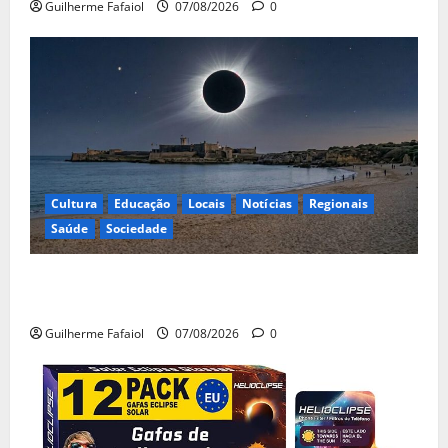
Guilherme Fafaiol
07/08/2026
0
Cultura
Educação
Locais
Notícias
Regionais
Saúde
Sociedade
Eclipse solar de 12 de Agosto: Cascais prepara-se
para um espetáculo único no céu
Guilherme Fafaiol
07/08/2026
0