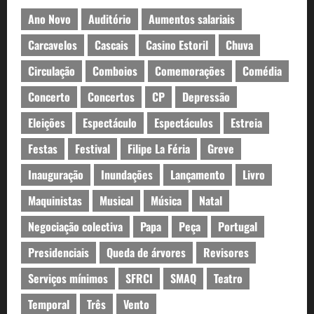
Ano Novo
Auditório
Aumentos salariais
Carcavelos
Cascais
Casino Estoril
Chuva
Circulação
Comboios
Comemorações
Comédia
Concerto
Concertos
CP
Depressão
Eleições
Espectáculo
Espectáculos
Estreia
Festas
Festival
Filipe La Féria
Greve
Inauguração
Inundações
Lançamento
Livro
Maquinistas
Musical
Música
Natal
Negociação colectiva
Papa
Peça
Portugal
Presidenciais
Queda de árvores
Revisores
Serviços mínimos
SFRCI
SMAQ
Teatro
Temporal
Três
Vento