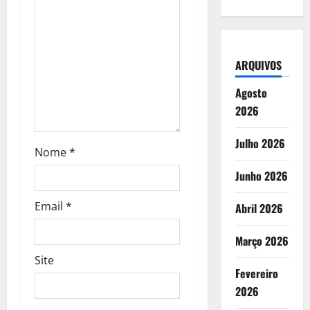
a
r
t
ARQUIVOS
i
Agosto
2026
g
Julho 2026
o
Nome
*
Junho 2026
s
Email
*
Abril 2026
Março 2026
Site
Fevereiro
2026