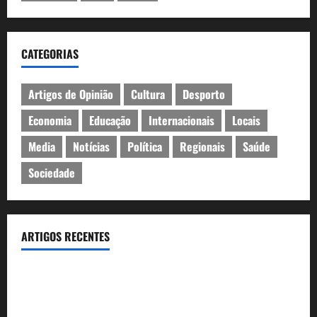
CATEGORIAS
Artigos de Opinião
Cultura
Desporto
Economia
Educação
Internacionais
Locais
Media
Notícias
Política
Regionais
Saúde
Sociedade
ARTIGOS RECENTES
Inauguração da exposição “A Logística da Democracia – Os
centros de imprensa das eleições na Fundação Calouste
Gulbenkian (1975–1984)”