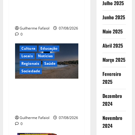
Julho 2025
eleições na Fundação
Calouste Gulbenkian (1975–
Junho 2025
1984)”
Guilherme Fafaiol
07/08/2026
Maio 2025
0
Abril 2025
Cultura
Educação
Locais
Notícias
Março 2025
Regionais
Saúde
Sociedade
Fevereiro
2025
Eclipse solar de 12 de
Agosto: Cascais prepara-se
Dezembro
para um espetáculo único
2024
no céu
Novembro
Guilherme Fafaiol
07/08/2026
0
2024