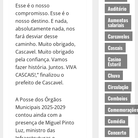
Esse é o nosso
Auditório
compromisso. Esse é o
Aumentos
nosso destino. E nada,
salariais
absolutamente nada, nos
Carcavelos
fará desviar desse
caminho. Muito obrigado,
Cascais
Cascavel. Muito obrigado
Casino
pela confiança. Vamos
Estoril
fazer história. Juntos. VIVA
CASCAIS!,” finalizou o
Chuva
prefeito de Cascavel.
Circulação
Comboios
A Posse dos Órgãos
Municipais 2025-2029
Comemoraçõe
contou ainda com a
Comédia
presença de Miguel Pinto
Luz, ministro das
Concerto