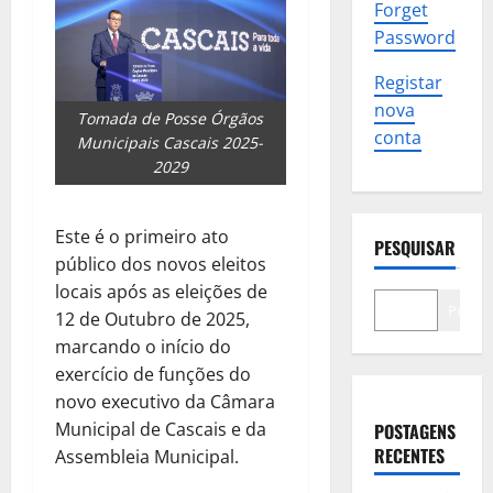
Forget
Password
Registar
nova
Tomada de Posse Órgãos
conta
Municipais Cascais 2025-
2029
Este é o primeiro ato
PESQUISAR
público dos novos eleitos
locais após as eleições de
Pesqui
12 de Outubro de 2025,
marcando o início do
exercício de funções do
novo executivo da Câmara
Municipal de Cascais e da
POSTAGENS
RECENTES
Assembleia Municipal.