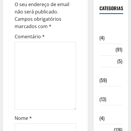
ã
O seu endereço de email
CATEGORIAS
o
não será publicado.
Campos obrigatórios
Artigos de
d
marcados com
*
Opinião
e
Comentário
*
(4)
a
Cultura
(91)
r
Desporto
(5)
Economia
t
(59)
i
Educação
g
(13)
o
Internacionais
(4)
Nome
*
s
Locais
(176)