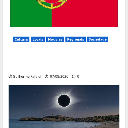
Cultura
Locais
Notícias
Regionais
Sociedade
Inauguração da exposição “A Logística da
Democracia – Os centros de imprensa das eleições
na Fundação Calouste Gulbenkian (1975–1984)”
Guilherme Fafaiol
07/08/2026
0