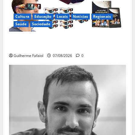
Cultura
Educação
Locais
Notícias
Regionais
Saúde
Sociedade
Óculos gratuitos para o eclipse solar já esgotaram.
Pode comprá-los em lojas e farmácias
Guilherme Fafaiol
07/08/2026
0