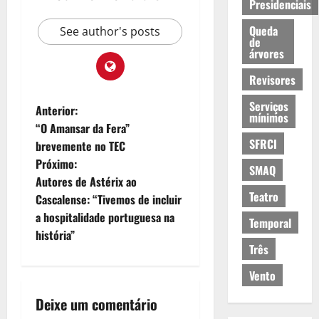
Presidenciais
Queda
See author's posts
de
árvores
Revisores
Serviços
N
Anterior:
mínimos
“O Amansar da Fera”
a
SFRCI
brevemente no TEC
Próximo:
v
SMAQ
Autores de Astérix ao
Teatro
e
Cascalense: “Tivemos de incluir
a hospitalidade portuguesa na
Temporal
g
história”
Três
a
Vento
ç
Deixe um comentário