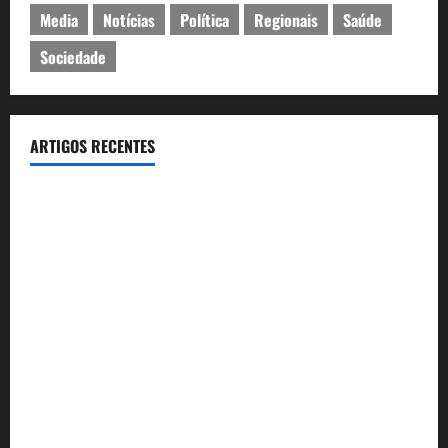
Media
Notícias
Política
Regionais
Saúde
Sociedade
ARTIGOS RECENTES
Inauguração da exposição “A Logística da Democracia – Os
centros de imprensa das eleições na Fundação Calouste
Gulbenkian (1975–1984)”
Eclipse solar de 12 de Agosto: Cascais prepara-se para um
espetáculo único no céu
Óculos gratuitos para o eclipse solar já esgotaram. Pode
comprá-los em lojas e farmácias
A ilusão da falta de casas