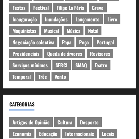
Festas
Festival
Filipe La Féria
Greve
Inauguração
Inundações
Lançamento
Livro
Maquinistas
Musical
Música
Natal
Negociação colectiva
Papa
Peça
Portugal
Presidenciais
Queda de árvores
Revisores
Serviços mínimos
SFRCI
SMAQ
Teatro
Temporal
Três
Vento
CATEGORIAS
Artigos de Opinião
Cultura
Desporto
Economia
Educação
Internacionais
Locais