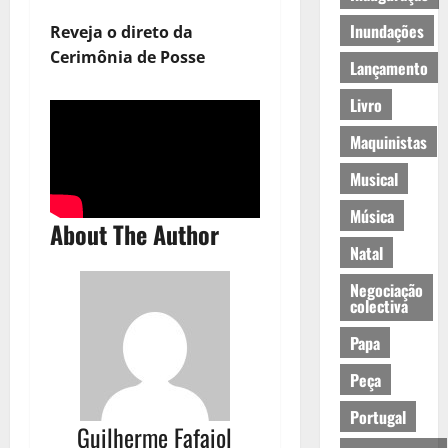
Inundações
Reveja o direto da
Cerimônia de Posse
Lançamento
Livro
Maquinistas
Musical
Música
About The Author
Natal
Negociação
colectiva
Papa
Peça
Portugal
Guilherme Fafaiol