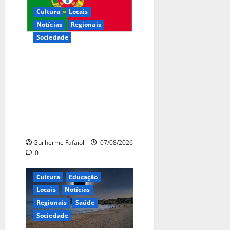
Cultura
Locais
Notícias
Regionais
Sociedade
Inauguração da exposição “A
Logística da Democracia –
Os centros de imprensa das
eleições na Fundação
Calouste Gulbenkian (1975–
1984)”
Guilherme Fafaiol
07/08/2026
0
Cultura
Educação
Locais
Notícias
Regionais
Saúde
Sociedade