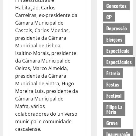
Infraestruturas e
Concertos
Habitação, Carlos
Carreiras, ex-presidente da
CP
Câmara Municipal de
Depressão
Cascais, Carlos Moedas,
presidente da Câmara
Eleições
Municipal de Lisboa,
Espectáculo
Isaltino Morais, presidente
da Câmara Municipal de
Espectáculos
Oeiras, Marco Almeida,
Estreia
presidente da Câmara
Municipal de Sintra, Hugo
Festas
Moreira Luís, presidente da
Festival
Câmara Municipal de
Mafra, vários
Filipe La
Féria
colaboradores do universo
municipal e comunidade
Greve
cascalense.
Inauguração