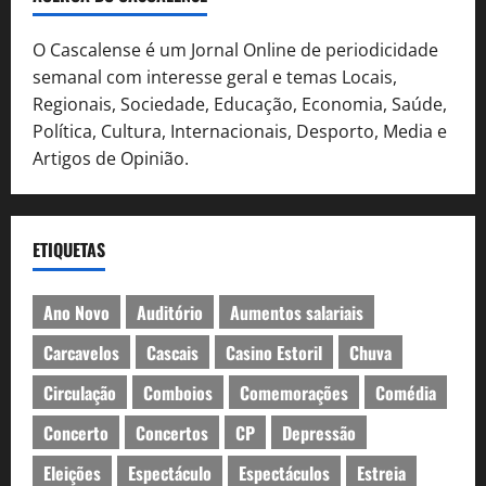
O Cascalense é um Jornal Online de periodicidade
semanal com interesse geral e temas Locais,
Regionais, Sociedade, Educação, Economia, Saúde,
Política, Cultura, Internacionais, Desporto, Media e
Artigos de Opinião.
ETIQUETAS
Ano Novo
Auditório
Aumentos salariais
Carcavelos
Cascais
Casino Estoril
Chuva
Circulação
Comboios
Comemorações
Comédia
Concerto
Concertos
CP
Depressão
Eleições
Espectáculo
Espectáculos
Estreia