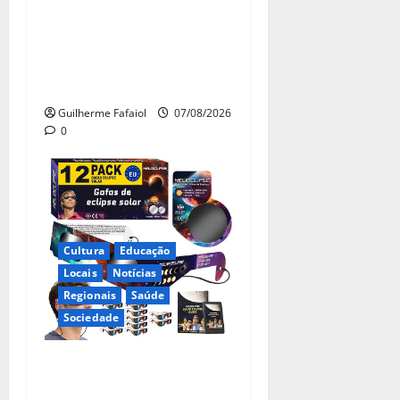
Eclipse solar de 12 de
Agosto: Cascais prepara-se
para um espetáculo único
no céu
Guilherme Fafaiol
07/08/2026
0
Cultura
Educação
Locais
Notícias
Regionais
Saúde
Sociedade
Óculos gratuitos para o
eclipse solar já esgotaram.