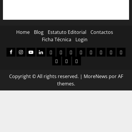
The Peakles, The Beatles Experience no Auditório do
Casino Estoril
Home
Blog
Estatuto Editorial
Contactos
Ficha Técnica
Login
facebook
Instagram
Youtube
Linkedin
Assinaturas
Loja
Carrinho
Finalizar
A
Registo
Login
A
compras
minha
de
sua
Donation
Donation
Donor
conta
subscritor
conta
Confirmation
Failed
Dashboard
Copyright © All rights reserved.
|
MoreNews
por AF
themes.