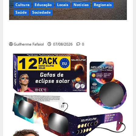
Cultura
Educação
Locais
Notícias
Regionais
Saúde
Sociedade
Eclipse solar de 12 de Agosto: Cascais prepara-se
para um espetáculo único no céu
Guilherme Fafaiol
07/08/2026
0