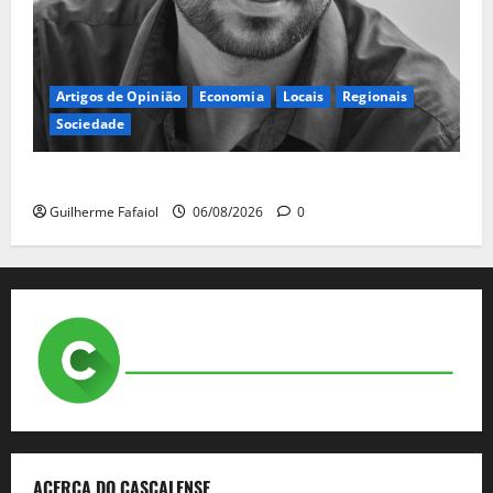
Artigos de Opinião
Economia
Locais
Regionais
Sociedade
A ilusão da falta de casas
Guilherme Fafaiol
06/08/2026
0
ACERCA DO CASCALENSE