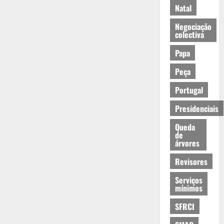
Natal
Negociação
colectiva
Papa
Peça
Portugal
Presidenciais
Queda
de
árvores
Revisores
Serviços
mínimos
SFRCI