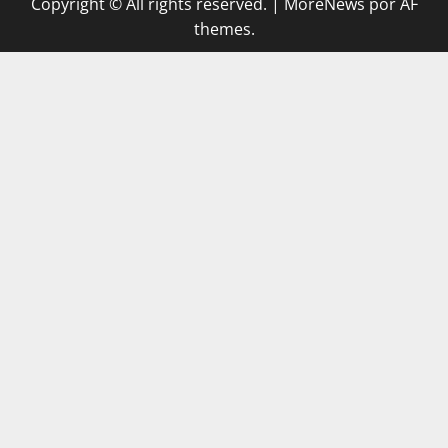
Copyright © All rights reserved.
|
MoreNews
por AF
themes.