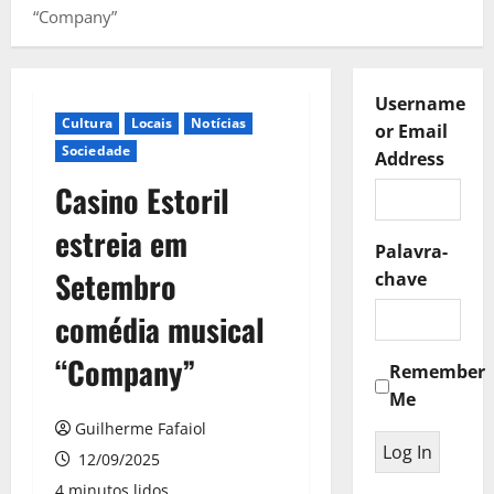
“Company”
Username
Cultura
Locais
Notícias
or Email
Sociedade
Address
Casino Estoril
estreia em
Palavra-
Setembro
chave
comédia musical
“Company”
Remember
Me
Guilherme Fafaiol
12/09/2025
4 minutos lidos