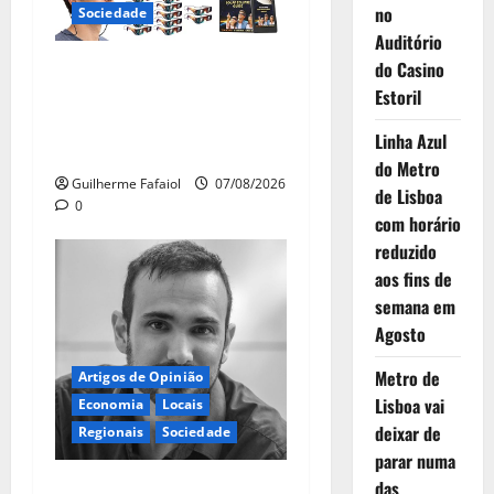
a
no
Sociedade
Auditório
r
Óculos gratuitos para o
do Casino
eclipse solar já esgotaram.
Estoril
t
Pode comprá-los em lojas e
Linha Azul
i
farmácias
do Metro
Guilherme Fafaiol
07/08/2026
g
de Lisboa
0
com horário
o
reduzido
aos fins de
s
semana em
Agosto
Metro de
Artigos de Opinião
Lisboa vai
Economia
Locais
deixar de
Regionais
Sociedade
parar numa
A ilusão da falta de casas
das