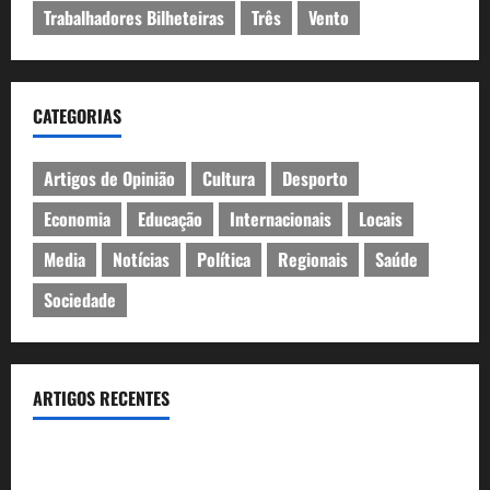
Trabalhadores Bilheteiras
Três
Vento
CATEGORIAS
Artigos de Opinião
Cultura
Desporto
Economia
Educação
Internacionais
Locais
Media
Notícias
Política
Regionais
Saúde
Sociedade
ARTIGOS RECENTES
Óculos gratuitos para o eclipse solar já esgotaram. Pode
comprá-los em lojas e farmácias