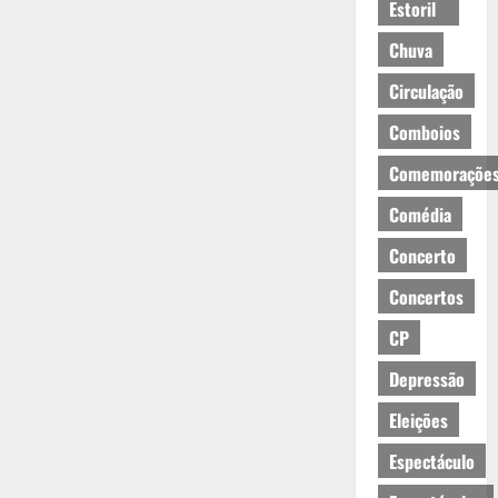
Estoril
Chuva
Circulação
Comboios
Comemoraçõe
Comédia
Concerto
Concertos
CP
Depressão
Eleições
Espectáculo