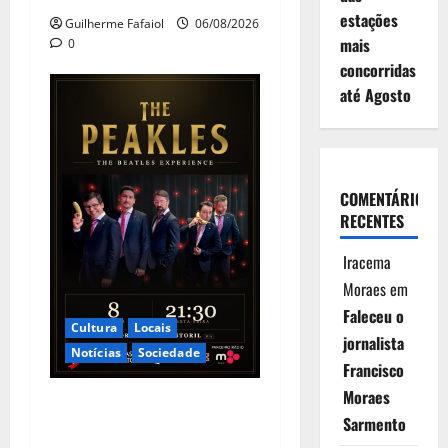
estações
Guilherme Fafaiol
06/08/2026
mais
0
concorridas
até Agosto
COMENTÁRIOS
RECENTES
Iracema
Moraes
em
Faleceu o
Cultura
Locais
jornalista
Notícias
Sociedade
Francisco
Moraes
The Peakles, The Beatles
Sarmento
Experience no Auditório do