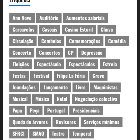
Ano Novo
Auditório
Aumentos salariais
Carcavelos
Cascais
Casino Estoril
Chuva
Circulação
Comboios
Comemorações
Comédia
Concerto
Concertos
CP
Depressão
Eleições
Espectáculo
Espectáculos
Estreia
Festas
Festival
Filipe La Féria
Greve
Inundações
Lançamento
Livro
Maquinistas
Musical
Música
Natal
Negociação colectiva
Papa
Peça
Portugal
Presidenciais
Queda de árvores
Revisores
Serviços mínimos
SFRCI
SMAQ
Teatro
Temporal