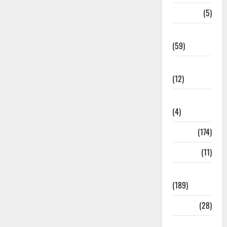
Desporto
(5)
Economia
(59)
Educação
(12)
Internacionais
(4)
Locais
(174)
Media
(11)
Notícias
(189)
Política
(28)
Regionais