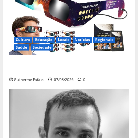
Cultura
Educação
Locais
Notícias
Regionais
Saúde
Sociedade
Óculos gratuitos para o eclipse solar já esgotaram.
Pode comprá-los em lojas e farmácias
Guilherme Fafaiol
07/08/2026
0