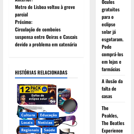
N
Óculos
Metro de Lisboa voltou à greve
gratuitos
a
parcial
para o
Próximo:
v
eclipse
Circulação de comboios
solar já
e
suspensa entre Oeiras e Cascais
esgotaram.
devido a problema em catenária
Pode
g
comprá-los
a
em lojas e
farmácias
HISTÓRIAS RELACIONADAS
ç
A ilusão da
ã
falta de
casas
o
The
d
Peakles,
Cultura
Educação
The Beatles
Locais
Notícias
e
Experience
Regionais
Saúde