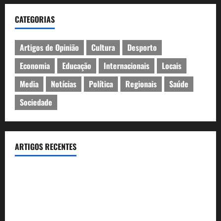
CATEGORIAS
Artigos de Opinião
Cultura
Desporto
Economia
Educação
Internacionais
Locais
Media
Notícias
Política
Regionais
Saúde
Sociedade
ARTIGOS RECENTES
João Baião conquistou o público no Casino Estoril com três
contagiantes sessões de “Baião d’Oxigénio”
Casino Estoril recebe de 4 a 9 de Agosto etapa do LNP –
Liga Nacional de Poker