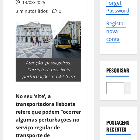
13/08/2025
Forget
Password
3 minutos lidos
0
Registar
nova
conta
Atenção, passageiros:
Carris terá possíveis
PESQUISAR
perturbações na 4.ª-feira
Pesqui
No seu ‘site’, a
transportadora lisboeta
refere que podem “ocorrer
algumas perturbações no
POSTAGENS
serviço regular de
RECENTES
transporte de