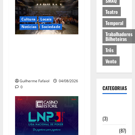
SMAQ
Teatro
Cultura
Locais
Temporal
Notícias
Sociedade
Trabalhadores
Bilheteiras
João Baião conquistou o
público no Casino Estoril
Três
com três contagiantes
Vento
sessões de “Baião
d’Oxigénio”
Guilherme Fafaiol
04/08/2026
0
CATEGORIAS
Artigos de
Opinião
(3)
Cultura
(87)