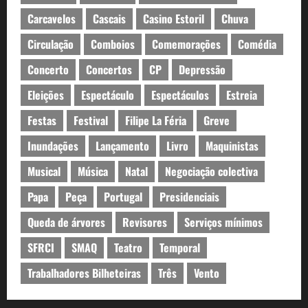
Carcavelos
Cascais
Casino Estoril
Chuva
Circulação
Comboios
Comemorações
Comédia
Concerto
Concertos
CP
Depressão
Eleições
Espectáculo
Espectáculos
Estreia
Festas
Festival
Filipe La Féria
Greve
Inundações
Lançamento
Livro
Maquinistas
Musical
Música
Natal
Negociação colectiva
Papa
Peça
Portugal
Presidenciais
Queda de árvores
Revisores
Serviços mínimos
SFRCI
SMAQ
Teatro
Temporal
Trabalhadores Bilheteiras
Três
Vento