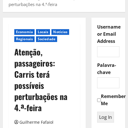
perturbações na 4.ª-feira
Username
Economia
Locais
Notícias
or Email
Regionais
Sociedade
Address
Atenção,
passageiros:
Palavra-
Carris terá
chave
possíveis
perturbações na
Remember
Me
4.ª-feira
Guilherme Fafaiol