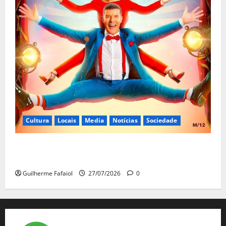
Cultura
Locais
Media
Notícias
Sociedade
João Baião protagoniza “Baião d’Oxigénio” no Salão
Preto e Prata do Casino Estoril
Guilherme Fafaiol
27/07/2026
0