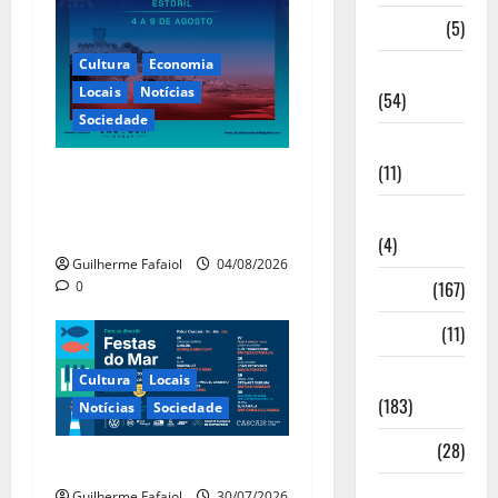
Desporto
(5)
Cultura
Economia
Economia
Locais
Notícias
(54)
Sociedade
Educação
(11)
Casino Estoril recebe de 4 a
9 de Agosto etapa do LNP –
Internacionais
Liga Nacional de Poker
(4)
Guilherme Fafaiol
04/08/2026
Locais
(167)
0
Media
(11)
Notícias
Cultura
Locais
(183)
Notícias
Sociedade
Política
(28)
Festas do Mar 2026
Regionais
Guilherme Fafaiol
30/07/2026