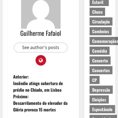
Estoril
Chuva
Circulação
Comboios
Guilherme Fafaiol
Comemoraçõe
See author's posts
Comédia
Concerto
Concertos
N
Anterior:
CP
Incêndio atinge cobertura de
a
Depressão
prédio no Chiado, em Lisboa
Próximo:
v
Eleições
Descarrilamento do elevador da
e
Espectáculo
Glória provoca 15 mortes