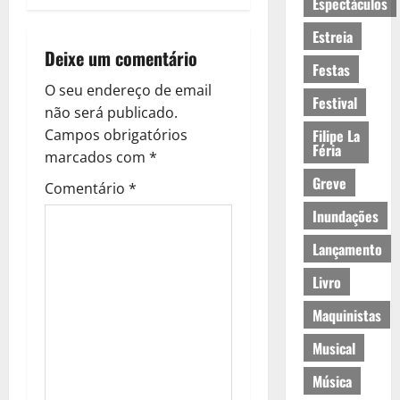
Espectáculos
g
Estreia
a
Deixe um comentário
Festas
ç
O seu endereço de email
Festival
não será publicado.
ã
Filipe La
Campos obrigatórios
Féria
o
marcados com
*
Greve
Comentário
*
d
Inundações
e
Lançamento
a
Livro
r
Maquinistas
t
Musical
Música
i