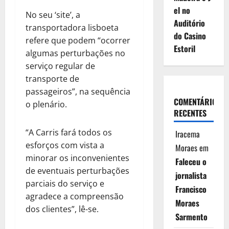
el no
No seu ‘site’, a
Auditório
transportadora lisboeta
do Casino
refere que podem “ocorrer
Estoril
algumas perturbações no
serviço regular de
transporte de
passageiros”, na sequência
COMENTÁRIOS
o plenário.
RECENTES
“A Carris fará todos os
Iracema
esforços com vista a
Moraes
em
minorar os inconvenientes
Faleceu o
de eventuais perturbações
jornalista
parciais do serviço e
Francisco
agradece a compreensão
Moraes
dos clientes”, lê-se.
Sarmento