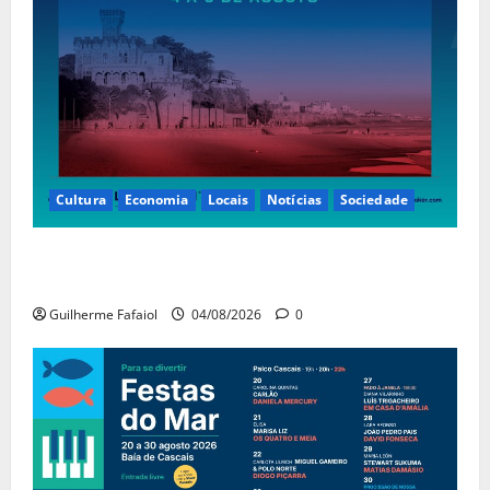
Cultura
Economia
Locais
Notícias
Sociedade
Casino Estoril recebe de 4 a 9 de Agosto etapa do
LNP – Liga Nacional de Poker
Guilherme Fafaiol
04/08/2026
0