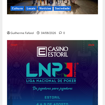
Cultura
Locais
Notícias
Sociedade
João Baião conquistou o público no Casino Estoril
com três contagiantes sessões de “Baião d’Oxigénio”
Guilherme Fafaiol
04/08/2026
0