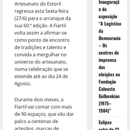
Inauguraçã
Artesanato do Estoril
o da
regressa esta Sexta-feira
exposição
(27/6) para o arranque da
“A Logística
sua 60.ª edição. A Fiartil
da
volta assim a afirmar-se
Democracia
como ponto de encontro
– Os
de tradições e talento e
centros de
convida a mergulhar no
imprensa
universo do artesanato,
das
numa celebração que se
eleições na
estende até ao dia 24 de
Fundação
Agosto.
Calouste
Gulbenkian
Durante dois meses, a
(1975–
Fiartil vai contar com mais
1984)”
de 90 espaços, que vão dar
palco a centenas de
Eclipse
artesãos, marcas de
solar de 12