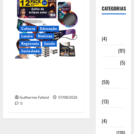
CATEGORIAS
Artigos de
Cultura
Educação
Opinião
Locais
Notícias
(4)
Regionais
Saúde
Cultura
(91)
Sociedade
Desporto
(5)
Óculos gratuitos para o
eclipse solar já esgotaram.
Economia
Pode comprá-los em lojas e
(59)
farmácias
Educação
Guilherme Fafaiol
07/08/2026
(13)
0
Internacionais
(4)
Locais
(176)