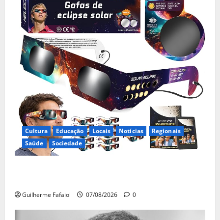
Cultura
Educação
Locais
Notícias
Regionais
Saúde
Sociedade
Óculos gratuitos para o eclipse solar já esgotaram.
Pode comprá-los em lojas e farmácias
Guilherme Fafaiol
07/08/2026
0