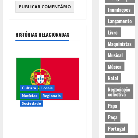
Inundações
Lançamento
Livro
HISTÓRIAS RELACIONADAS
Maquinistas
Musical
Música
Natal
Cultura
Locais
Negociação
colectiva
Notícias
Regionais
Sociedade
Papa
Peça
Inauguração da exposição “A
Logística da Democracia –
Portugal
Os centros de imprensa das