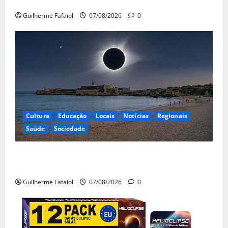
na Fundação Calouste Gulbenkian (1975–1984)”
Guilherme Fafaiol
07/08/2026
0
Cultura
Educação
Locais
Notícias
Regionais
Saúde
Sociedade
Eclipse solar de 12 de Agosto: Cascais prepara-se
para um espetáculo único no céu
Guilherme Fafaiol
07/08/2026
0