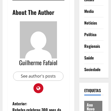
About The Author
Media
Notícias
Política
Regionais
Saúde
Guilherme Fafaiol
Sociedade
See author's posts
ETIQUETAS
N
Anterior:
Ano
Novo
Rebelva celebrou 300 anos da