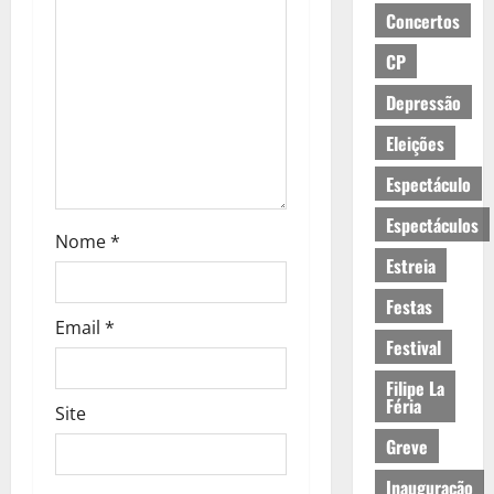
Concertos
r
CP
t
Depressão
i
Eleições
g
Espectáculo
o
Espectáculos
Nome
*
s
Estreia
Festas
Email
*
Festival
Filipe La
Féria
Site
Greve
Inauguração