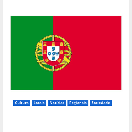
Cultura
Locais
Notícias
Regionais
Sociedade
Inauguração da exposição “A Logística da
Democracia – Os centros de imprensa das eleições