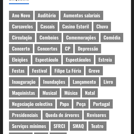
Ano Novo
Auditório
Aumentos salariais
Carcavelos
Cascais
Casino Estoril
Chuva
Circulação
Comboios
Comemorações
Comédia
Concerto
Concertos
CP
Depressão
Eleições
Espectáculo
Espectáculos
Estreia
Festas
Festival
Filipe La Féria
Greve
Inauguração
Inundações
Lançamento
Livro
Maquinistas
Musical
Música
Natal
Negociação colectiva
Papa
Peça
Portugal
Presidenciais
Queda de árvores
Revisores
Serviços mínimos
SFRCI
SMAQ
Teatro