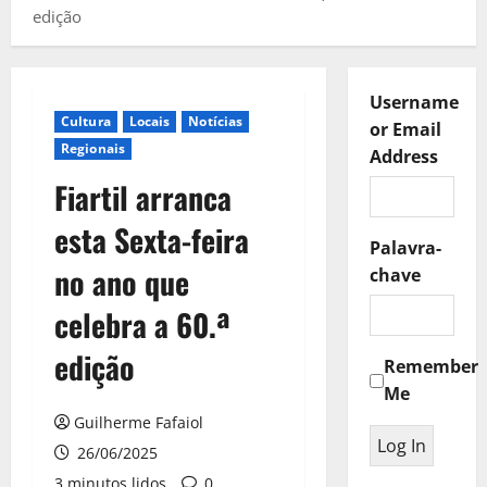
edição
Username
Cultura
Locais
Notícias
or Email
Regionais
Address
Fiartil arranca
esta Sexta-feira
Palavra-
no ano que
chave
celebra a 60.ª
edição
Remember
Me
Guilherme Fafaiol
26/06/2025
3 minutos lidos
0