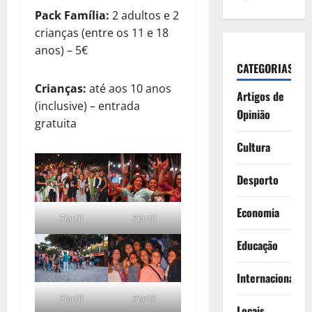
Pack Família:
2 adultos e 2
crianças (entre os 11 e 18
anos) – 5€
CATEGORIAS
Crianças:
até aos 10 anos
Artigos de
(inclusive) – entrada
Opinião
gratuita
Cultura
Desporto
Economia
Fiartil
Fiartil
Educação
Internacionais
Fiartil
Fiartil
Locais