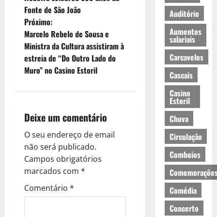
a
Fonte de São João
Auditório
Próximo:
v
Aumentos
Marcelo Rebelo de Sousa e
salariais
e
Ministra da Cultura assistiram à
Carcavelos
estreia de “Do Outro Lado do
g
Muro” no Casino Estoril
Cascais
a
Casino
Estoril
ç
Deixe um comentário
Chuva
ã
O seu endereço de email
Circulação
o
não será publicado.
Comboios
Campos obrigatórios
d
marcados com
*
Comemoraçõe
e
Comentário
*
Comédia
a
Concerto