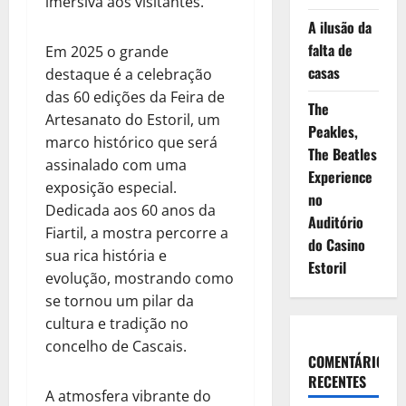
imersiva aos visitantes.
A ilusão da
falta de
Em 2025 o grande
casas
destaque é a celebração
das 60 edições da Feira de
The
Artesanato do Estoril, um
Peakles,
marco histórico que será
The Beatles
assinalado com uma
Experience
exposição especial.
no
Dedicada aos 60 anos da
Auditório
Fiartil, a mostra percorre a
do Casino
sua rica história e
Estoril
evolução, mostrando como
se tornou um pilar da
cultura e tradição no
concelho de Cascais.
COMENTÁRIOS
RECENTES
A atmosfera vibrante do