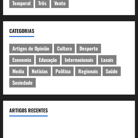
Temporal
Três
Vento
CATEGORIAS
Artigos de Opinião
Cultura
Desporto
Economia
Educação
Internacionais
Locais
Media
Notícias
Política
Regionais
Saúde
Sociedade
ARTIGOS RECENTES
Inauguração da exposição “A Logística da Democracia – Os
centros de imprensa das eleições na Fundação Calouste