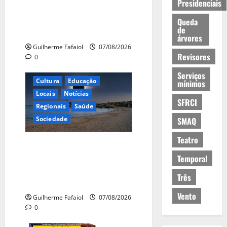
Presidenciais
eleições na Fundação
Calouste Gulbenkian (1975–
Queda
de
1984)”
árvores
Guilherme Fafaiol
07/08/2026
Revisores
0
Serviços
Cultura
Educação
mínimos
Locais
Notícias
SFRCI
Regionais
Saúde
Sociedade
SMAQ
Teatro
Eclipse solar de 12 de
Agosto: Cascais prepara-se
Temporal
para um espetáculo único
Três
no céu
Vento
Guilherme Fafaiol
07/08/2026
0