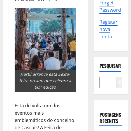
Forget
Password
Registar
nova
conta
PESQUISAR
Fiartil arranca esta Sexta-
feira no ano que celebra a
Pesqui
60.ª edição
Está de volta um dos
eventos mais
POSTAGENS
emblemáticos do concelho
RECENTES
de Cascais! A Feira de