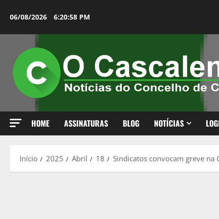
Avançar
para
06/08/2026
6:20:59 PM
o
conteúdo
HOME
ASSINATURAS
BLOG
NOTÍCIAS
LOG
Início
2025
Abril
18
Sindicatos convocam greve na 