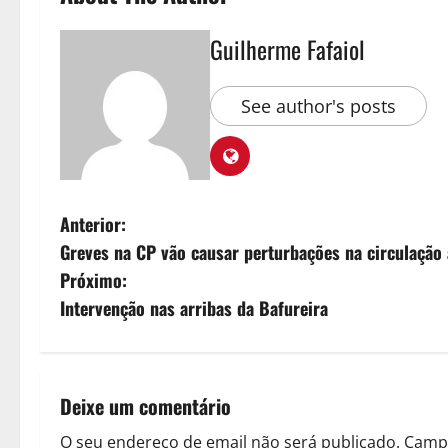
Guilherme Fafaiol
See author's posts
N
Anterior:
Greves na CP vão causar perturbações na circulação
a
Próximo:
v
Intervenção nas arribas da Bafureira
e
g
Deixe um comentário
a
O seu endereço de email não será publicado.
Campo