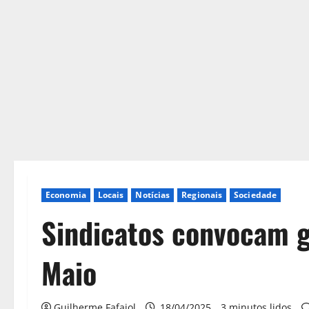
Economia
Locais
Notícias
Regionais
Sociedade
Sindicatos convocam g
Maio
Guilherme Fafaiol
18/04/2025
3 minutos lidos